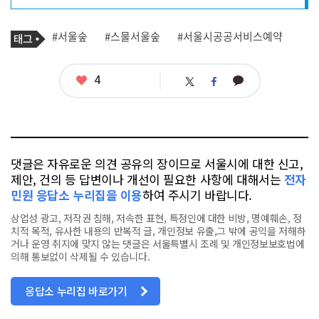
프
로
기
필
태
#서울숲
#스물서울숲
#서울시공공서비스예약
사
그
관
련
태
좋
4
카
트
페
그
아
카
위
이
요
오
터
스
톡
북
댓글은 자유로운 의견 공유의 장이므로 서울시에 대한 신고,
제안, 건의 등 답변이나 개선이 필요한 사항에 대해서는
전자
민원 응답소 누리집을 이용
하여 주시기 바랍니다.
상업성 광고, 저작권 침해, 저속한 표현, 특정인에 대한 비방, 명예훼손, 정
치적 목적, 유사한 내용의 반복적 글, 개인정보 유출,그 밖에 공익을 저해하
거나 운영 취지에 맞지 않는 댓글은 서울특별시 조례 및 개인정보보호법에
의해 통보없이 삭제될 수 있습니다.
응답소 누리집 바로가기