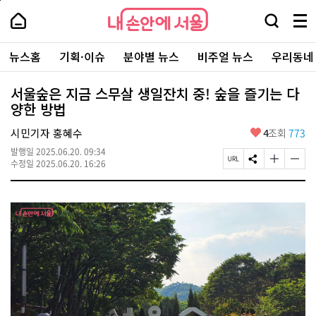
본
페
내
문
이
내
손
검
메
바
지
손
안
색
뉴
로
상
안
주
에
창
전
가
단
에
뉴스홈
기획·이슈
분야별 뉴스
비주얼 뉴스
우리동네
요
서
열
체
기
으
서
서
울
기
보
로
울
비
기
이
-
서울숲은 지금 스무살 생일잔치 중! 숲을 즐기는 다
스
동
서
양한 방법
바
울
로
시
가
좋
시민기자 홍혜수
4
조회
773
대
기
아
표
발행일
2025.06.20. 09:34
요
소
페
S
글
글
수정일
2025.06.20. 16:26
통
이
N
자
자
포
지
S
크
크
털
U
공
기
기
R
유
크
작
L
하
게
게
복
기
변
변
사
경
경
하
하
기
기