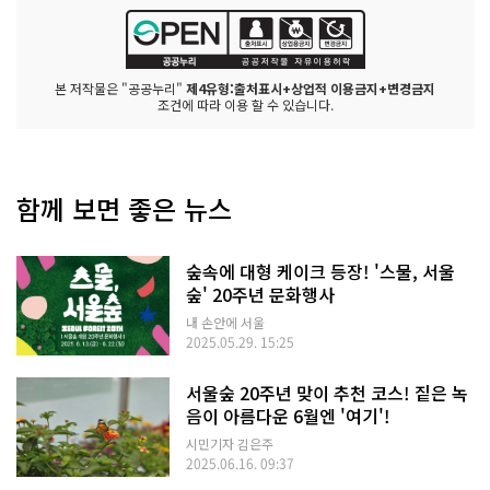
본 저작물은 "공공누리"
제4유형:출처표시+상업적 이용금지+변경금지
조건에 따라 이용 할 수 있습니다.
함께 보면 좋은 뉴스
숲속에 대형 케이크 등장! '스물, 서울
숲' 20주년 문화행사
내 손안에 서울
2025.05.29. 15:25
서울숲 20주년 맞이 추천 코스! 짙은 녹
음이 아름다운 6월엔 '여기'!
시민기자 김은주
2025.06.16. 09:37