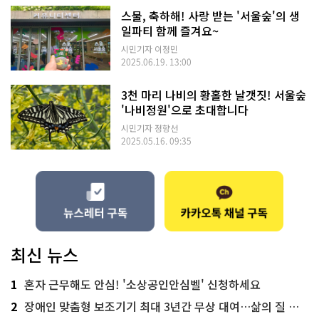
스물, 축하해! 사랑 받는 '서울숲'의 생
일파티 함께 즐겨요~
시민기자 이정민
2025.06.19. 13:00
3천 마리 나비의 황홀한 날갯짓! 서울숲
'나비정원'으로 초대합니다
시민기자 정향선
2025.05.16. 09:35
최신 뉴스
1
혼자 근무해도 안심! '소상공인안심벨' 신청하세요
2
장애인 맞춤형 보조기기 최대 3년간 무상 대여…삶의 질 높인다