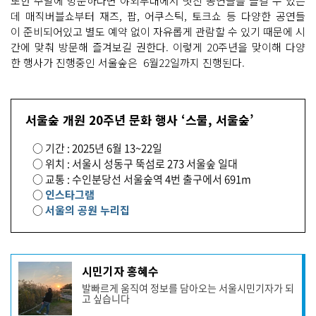
또한 주말에 방문하다면 야외무대에서 멋진 공연들을 즐길 수 있는
데 매직버블쇼부터 재즈, 팝, 어쿠스틱, 토크쇼 등 다양한 공연들
이 준비되어있고 별도 예약 없이 자유롭게 관람할 수 있기 때문에 시
간에 맞춰 방문해 즐겨보길 권한다. 이렇게 20주년을 맞이해 다양
한 행사가 진행중인 서울숲은 6월22일까지 진행된다.
서울숲 개원 20주년 문화 행사 ‘스물, 서울숲’
○ 기간 : 2025년 6월 13~22일
○ 위치 : 서울시 성동구 뚝섬로 273 서울숲 일대
○ 교통 : 수인분당선 서울숲역 4번 출구에서 691m
○
인스타그램
○
서울의 공원 누리집
기
시민기자 홍혜수
사
발빠르게 움직여 정보를 담아오는 서울시민기자가 되
작
고 싶습니다
성
자