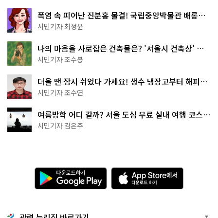
폭염 속 피어난 진분홍 물결! 국립중앙박물관 배롱나
무 명소
시민기자 최정윤
나의 마음을 사로잡은 건축물은? '서울시 건축상' 수
상작 공개!
시민기자 조수봉
더울 땐 잠시 쉬었다 가세요! 생수 냉장고부터 해피소
·무더위쉼터까지
시민기자 조수연
여름방학 어디 갈까? 서울 도심 무료 실내 여행 코스
추천
시민기자 김은주
다
A
운
p
로
p
드
S
하
t
기
o
관련 누리집 바로가기