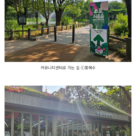
커뮤니티센터로 가는 길 ⓒ홍혜수