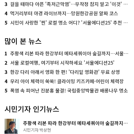
3
걸을 때마다 아픈 '족저근막염'…무작정 참지 말고 '이것' 해보세요!
4
먹거리부터 야경 라이브까지…망원한강공원 알짜 코스
5
시민이 사랑한 '찐' 로컬 명소 어디? '서울에디션25' 추천 코스
많이 본 뉴스
1
주황색 리본 따라 한강부터 메타세쿼이아 숲길까지…서울둘레길 15코스
2
서울 로컬여행, 여기부터 시작하세요 '서울에디션25'
3
한강 다리 아래서 영화 한 편! '다리밑 영화관' 무료 상영
4
우리 아이 체력이 쑥쑥! 클라이밍 키즈카페·어린이 체력장
5
폭염 속 피어난 진분홍 물결! 국립중앙박물관 배롱나무 명소
시민기자 인기뉴스
주황색 리본 따라 한강부터 메타세쿼이아 숲길까지…
서울둘레길 15코스
시민기자 박상현