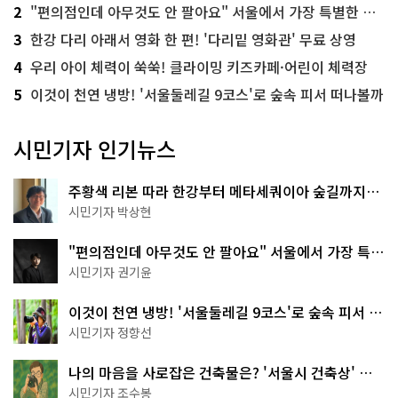
2
"편의점인데 아무것도 안 팔아요" 서울에서 가장 특별한 편의점의 정체
3
한강 다리 아래서 영화 한 편! '다리밑 영화관' 무료 상영
4
우리 아이 체력이 쑥쑥! 클라이밍 키즈카페·어린이 체력장
5
이것이 천연 냉방! '서울둘레길 9코스'로 숲속 피서 떠나볼까
시민기자 인기뉴스
주황색 리본 따라 한강부터 메타세쿼이아 숲길까지…
서울둘레길 15코스
시민기자 박상현
"편의점인데 아무것도 안 팔아요" 서울에서 가장 특별
한 편의점의 정체
시민기자 권기윤
이것이 천연 냉방! '서울둘레길 9코스'로 숲속 피서 떠
나볼까
시민기자 정향선
나의 마음을 사로잡은 건축물은? '서울시 건축상' 수
상작 공개!
시민기자 조수봉