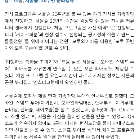
장! '스물, 서울숲' 20주년 문화행사
수
돌 위
에 그
전시 프로그램은 서울숲 20주년을 볼 수 있는 야외 전시를 가족마당
림
에서 진행하고, 서울숲 20년의 순간을 감상할 수 있는 전시를 커뮤
을 그
린 후 돌
니티 센터에서 진행한다. 체험 프로그램은 사전 예약으로 진행되는
을 철
미니 '케이크화분'과 현장 접수로 진행되는 공기정화 식물로 만드는
사
로 돌
돌돌정원 '돌 위에 피어나는 정원', 모루와이어를 이용한 '모루 꽃반
돌 말
아
지와 모루 꽃송이'를 만들 수 있다.
준
다
구
'여행하는 축하돌 꾸미기'와 '책을 담은 서울숲', '모바일 스탬프 투
슬
어', '피아노를 자유롭게 연주할 수 있는 오픈 피아노'도 체험할 수
을 끼
운 후 철
있다. 체험 프로그램 별 요일과 시간이 다르니 자세한 정보는 서울의
사
공원 누리집과 인스타그램에서 확인하면 좋다.
를 돌
돌 말
아 바
구
서울숲에 도착해 제일 먼저 가족마당 무대의 안내부스로 향했다. 모
니
바일 스탬프 투어(야외전시, 모바일타임머신, 안내부스, 야외무대,
를 만
들
군마상, 원터숲, 제이호숲)를 할 수 있었는데, 총 6곳에 가서 QR코드
어
로 스캔 완료 후, 서울숲 사진을 올리면 선물을 받을 수 있었다. QR
준
다
코드가 익숙하지 않아도 6곳에 비치된 펀칭도장을 뚫어 안내부스로
흙 없
가면 선물을 받을 수 있다. 스탬프 투어를 하면서 케이크 포토존과
이 키
우
야외전시 등 서울숲 일대를 찬찬히 둘러볼 수 있어서 좋았다.
는 이