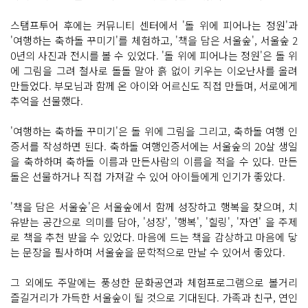
오
난
스탬프투어 후에는 커뮤니티 센터에서 '돌 위에 피어나는 정원'과
사
를 올
'여행하는 축하돌 꾸미기'를 체험하고, '책을 담은 서울숲', 서울숲 2
려 완
0년의 사진과 전시를 볼 수 있었다. '돌 위에 피어나는 정원'은 돌 위
성
한
에 그림을 그려 철사로 돌돌 말아 흙 없이 키우는 이오난사를 올려
다
만들었다. 부모님과 함께 온 아이와 어르신도 직접 만들며, 서로에게
스
탬
추억을 선물했다.
프 투
어 서
울
'여행하는 축하돌 꾸미기'은 돌 위에 그림을 그리고, 축하돌 여행 인
숲 일
대
증서를 작성하면 된다. 축하돌 여행인증서에는 서울숲의 20살 생일
의 여
을 축하하며 축하돌 이름과 만든사람의 이름을 적을 수 있다. 만든
섯
곳
돌은 선물하거나 직접 가져갈 수 있어 아이들에게 인기가 좋았다.
에
서 Q
R
'책을 담은 서울숲'은 서울숲에서 함께 성장하고 행복을 찾으며, 치
코
드 스
유받는 공간으로 의미를 담아, '성장', '행복', '힐링', '자연' 을 주제
캔
로 책을 추천 받을 수 있었다. 마음에 드는 책을 감상하고 마음에 닿
안
내
는 문장을 필사하며 서울숲을 문학적으로 만날 수 있어서 좋았다.
부
스
에
그 외에도 주말에는 풍성한 문화공연과 체험프로그램으로 볼거리
서 출
즐길거리가 가득한 서울숲이 될 것으로 기대된다. 가족과 친구, 연인
발
모