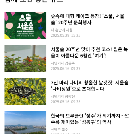
숲속에 대형 케이크 등장! '스물, 서울
숲' 20주년 문화행사
내 손안에 서울
2025.05.29. 15:25
서울숲 20주년 맞이 추천 코스! 짙은 녹
음이 아름다운 6월엔 '여기'!
시민기자 김은주
2025.06.16. 09:37
3천 마리 나비의 황홀한 날갯짓! 서울숲
'나비정원'으로 초대합니다
시민기자 정향선
2025.05.16. 09:35
한국의 브루클린 '성수'가 되기까지…알
수록 재미있는 '성동구'의 역사
신병주 교수