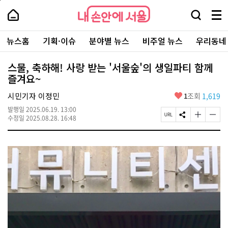
본
페
내
문
이
내
손
검
메
바
지
손
안
색
뉴
로
상
안
주
에
창
전
가
단
에
뉴스홈
기획·이슈
분야별 뉴스
비주얼 뉴스
우리동네
요
서
열
체
기
으
서
서
울
기
보
로
울
비
기
이
-
스물, 축하해! 사랑 받는 '서울숲'의 생일파티 함께
스
동
서
즐겨요~
바
울
로
시
가
좋
시민기자 이정민
1
조회
1,619
대
기
아
표
발행일
2025.06.19. 13:00
요
소
페
S
글
글
수정일
2025.08.28. 16:48
통
이
N
자
자
포
지
S
크
크
털
U
공
기
기
R
유
크
작
L
하
게
게
복
기
변
변
사
경
경
하
하
기
기