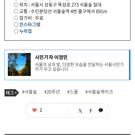
○ 위치 : 서울시 성동구 뚝섬로 273 서울숲 일대
○ 교통 : 수인분당선 서울숲역 4번 출구에서 691m
○ 참가비 : 무료
○
인스타그램
○
누리집
기
시민기자 이정민
사
서울의 낮과 밤, 다양한 모습을 전달하는 서울시민기
작
자가 되고 싶습니다.
성
자
프
로
기
필
태
#서울숲
#20주년
#스물
#서울숲케이크
사
그
관
련
태
좋
1
카
트
페
그
아
카
위
이
요
오
터
스
톡
북