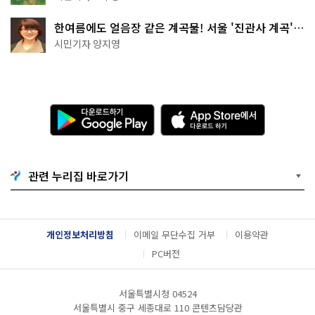
한여름에도 얼음장 같은 계곡물! 서울 '진관사 계곡'이
천국이네~
시민기자 양지영
다
A
운
p
로
p
드
S
하
t
기
o
관련 누리집 바로가기
G
r
o
e
o
에
g
서
l
다
개인정보처리방침
이메일 무단수집 거부
이용약관
e
운
P
로
PC버전
l
드
a
하
y
기
서울특별시청 04524
서울특별시 중구 세종대로 110 콘텐츠담당관