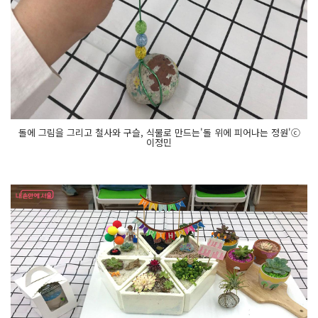
야
기
를 만
나
볼 수 있
다
스
물 서
울
숲 끝
돌에 그림을 그리고 철사와 구슬, 식물로 만드는'돌 위에 피어나는 정원'ⓒ
이정민