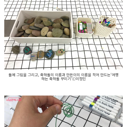
의 경
계
를 허
무
는 숲
속 문
화 공
간
군
마
상 서
울 숲
의 아
이
콘 군
마
상
과 함
돌에 그림을 그리고, 축하돌의 이름과 만든이의 이름을 적어 만드는'여행
께
하는 축하돌 꾸미기'ⓒ이정민
윈
터 숲
과 제
이
홉 숲 사
회
적 가
치
를 실
현
한 서
울 숲
의 이