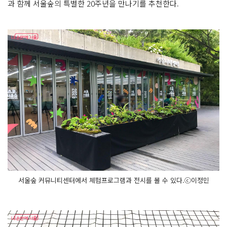
과 함께 서울숲의 특별한 20주년을 만나기를 추천한다.
바
일 타
임
머
신 타
임
캡
슐
에 소
중
한 추
억
을 보
관
야
외
전
시 서
울 숲
의 역
사
를 만
나
다
야
서울숲 커뮤니티센터에서 체험프로그램과 전시를 볼 수 있다.ⓒ이정민
외
무
대 자
연
과 예
술 일
상