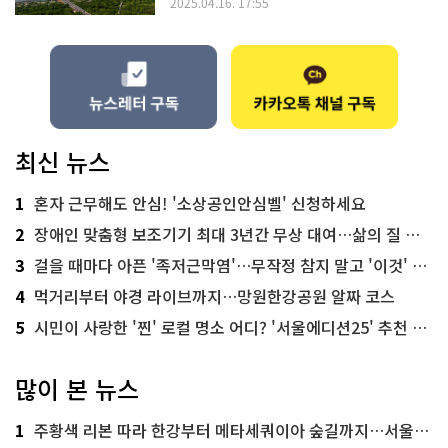
2025.04.16. 17:55
최신 뉴스
1
혼자 근무해도 안심! '소상공인안심벨' 신청하세요
2
장애인 맞춤형 보조기기 최대 3년간 무상 대여…삶의 질 높인다
3
걸을 때마다 아픈 '족저근막염'…무작정 참지 말고 '이것' 해보세요!
4
먹거리부터 야경 라이브까지…망원한강공원 알짜 코스
5
시민이 사랑한 '찐' 로컬 명소 어디? '서울에디션25' 추천 코스
많이 본 뉴스
1
주황색 리본 따라 한강부터 메타세쿼이아 숲길까지…서울둘레길 15코스