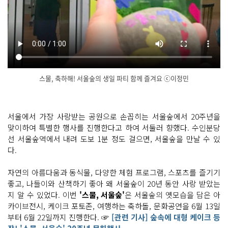
스물, 축하해! 서울숲의 생일 파티 함께 즐겨요 ⓒ이정민
돌 위
닫
에 피
기
어
나
서울에서 가장 사랑받는 공원으로 손꼽히는 서울숲에서 20주년을
는 정
맞이하여 특별한 행사를 진행한다고 하여 서둘러 향했다. 수인분당
원 월 수 금 일 십
이
선 서울숲역에서 내려 도보 1분 정도 걸으면, 서울숲을 만날 수 있
시
부
다.
터 십
팔
시
자연의 아름다움과 동식물, 다양한 체험 프로그램, 스포츠를 즐기기
까
좋고, 나들이와 산책하기 좋아 왜 서울숲이 20년 동안 사랑 받았는
지
커
지 알 수 있었다. 이번
'스물, 서울숲'
은 서울숲의 옛모습을 담은 아
뮤
카이브전시, 케이크 포토존, 여행하는 축하돌, 문화공연을 6월 13일
니
티 센
부터 6월 22일까지 진행한다. ☞
[관련 기사] 숲속에 대형 케이크 등
터 현
장 접