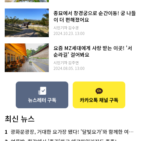
종묘에서 창경궁으로 순간이동! 궁 나들
이 더 편해졌어요
시민기자 김수경
2024.10.23. 13:00
요즘 MZ세대에게 사랑 받는 이곳! '서
순라길' 걸어봐요
시민기자 김주연
2024.08.05. 13:00
최신 뉴스
1
광화문광장, 거대한 요가장 됐다! '달빛요가'와 함께한 여름밤 힐링