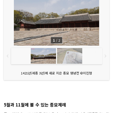
1
/
2
1421년(세종 3년)에 새로 지은 종묘 영녕전 ©이진형
5월과 11월에 볼 수 있는 종묘제례