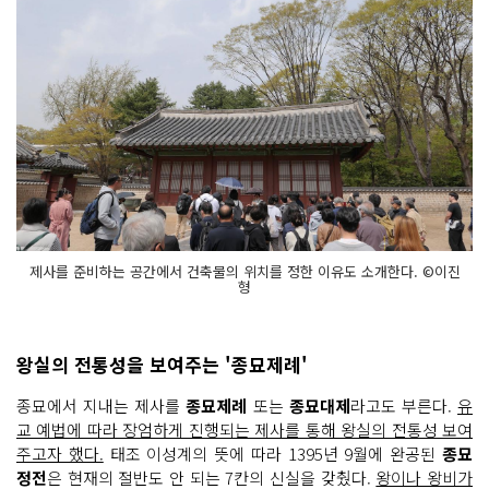
제사를 준비하는 공간에서 건축물의 위치를 정한 이유도 소개한다. ©이진
형
왕실의 전통성을 보여주는 '종묘제례'
종묘에서 지내는 제사를
종묘제례
또는
종묘대제
라고도 부른다.
유
교 예법에 따라 장엄하게 진행되는 제사를 통해 왕실의 전통성 보여
주고자 했다.
태조 이성계의 뜻에 따라 1395년 9월에 완공된
종묘
정전
은 현재의 절반도 안 되는 7칸의 신실을 갖췄다.
왕이나 왕비가