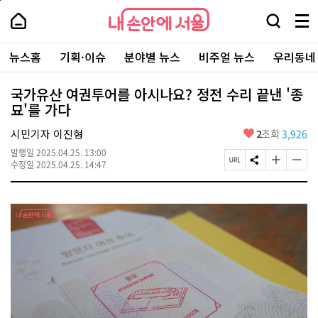
본
페
내
문
이
내
손
검
메
바
지
손
안
색
뉴
로
상
안
주
에
창
전
가
단
에
뉴스홈
기획·이슈
분야별 뉴스
비주얼 뉴스
우리동네
요
서
열
체
기
으
서
서
울
기
보
로
울
비
기
이
-
국가유산 여권투어를 아시나요? 정전 수리 끝낸 '종
스
동
서
묘'를 가다
바
울
로
시
가
좋
시민기자 이진형
2
조회
3,926
대
기
아
표
발행일
2025.04.25. 13:00
요
소
페
S
글
글
수정일
2025.04.25. 14:47
통
이
N
자
자
포
지
S
크
크
털
U
공
기
기
R
유
크
작
L
하
게
게
복
기
변
변
사
경
경
하
하
기
기