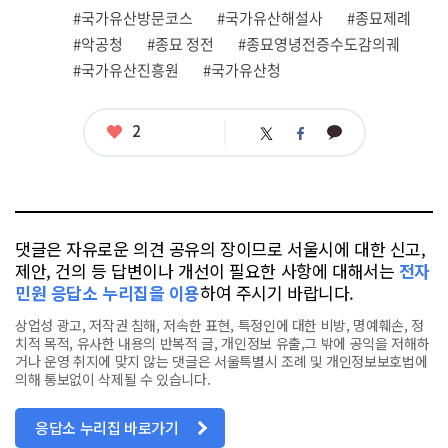
그
#국가유산방문코스
#국가유산해설사
#종묘제례
#악공청
#종묘 정전
#종묘영녕전증수도감의궤
#국가유산진흥원
#국가유산청
좋
2
카
트
페
아
카
위
이
요
오
터
스
톡
북
댓글은 자유로운 의견 공유의 장이므로 서울시에 대한 신고,
제안, 건의 등 답변이나 개선이 필요한 사항에 대해서는
전자
민원 응답소 누리집을 이용
하여 주시기 바랍니다.
상업성 광고, 저작권 침해, 저속한 표현, 특정인에 대한 비방, 명예훼손, 정
치적 목적, 유사한 내용의 반복적 글, 개인정보 유출,그 밖에 공익을 저해하
거나 운영 취지에 맞지 않는 댓글은 서울특별시 조례 및 개인정보보호법에
의해 통보없이 삭제될 수 있습니다.
응답소 누리집 바로가기