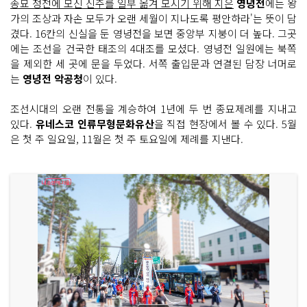
종묘 정전에 모신 신주를 일부 옮겨 모시기 위해 지은
영녕전
에는 왕
가의 조상과 자손 모두가 오랜 세월이 지나도록 평안하라'는 뜻이 담
겼다. 16칸의 신실을 둔 영녕전을 보면 중앙부 지붕이 더 높다. 그곳
에는 조선을 건국한 태조의 4대조를 모셨다. 영녕전 일원에는 북쪽
을 제외한 세 곳에 문을 두었다. 서쪽 출입문과 연결된 담장 너머로
는
영녕전 악공청
이 있다.
조선시대의 오랜 전통을 계승하여 1년에 두 번 종묘제례를 지내고
있다.
유네스코 인류무형문화유산
을 직접 현장에서 볼 수 있다. 5월
은 첫 주 일요일, 11월은 첫 주 토요일에 제례를 지낸다.