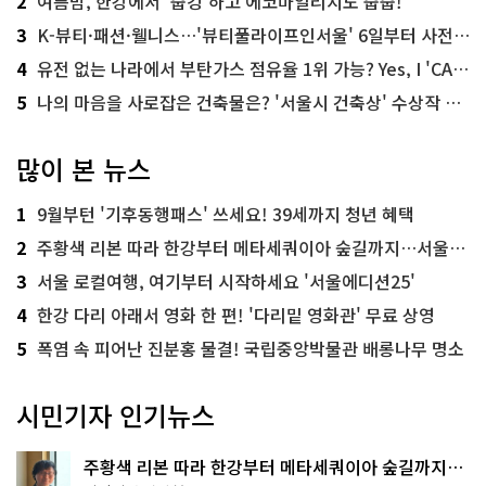
2
여름밤, 한강에서 '줍깅'하고 에코마일리지도 줍줍!
3
K-뷰티·패션·웰니스…'뷰티풀라이프인서울' 6일부터 사전 예약
4
유전 없는 나라에서 부탄가스 점유율 1위 가능? Yes, I 'CAN'
5
나의 마음을 사로잡은 건축물은? '서울시 건축상' 수상작 공개!
많이 본 뉴스
1
9월부턴 '기후동행패스' 쓰세요! 39세까지 청년 혜택
2
주황색 리본 따라 한강부터 메타세쿼이아 숲길까지…서울둘레길 15코스
3
서울 로컬여행, 여기부터 시작하세요 '서울에디션25'
4
한강 다리 아래서 영화 한 편! '다리밑 영화관' 무료 상영
5
폭염 속 피어난 진분홍 물결! 국립중앙박물관 배롱나무 명소
시민기자 인기뉴스
주황색 리본 따라 한강부터 메타세쿼이아 숲길까지…