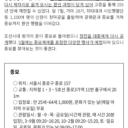
다시 제자리로 옮겨 모시는 환안 과정이 담겨 있어
고증을 통해 155
년 만에 재현할 수 있었다. 말 7필, 가마 28기, 취타대과 시민행렬단
등 1,100여 명의 인원이 창덕궁을 출발하여 광화문과 종로를 거쳐
종묘까지 환안 행렬을 이어갔다.
조선시대 왕가의 혼이 종묘로 돌아왔으니
정전을 대중에게 다시 공
개
했다.
5월에는 종묘제례를 포함한 다양한 행사가 예정
되어 있으니
종묘를 찾아보는 것이 좋겠다.
종묘
○ 위치 : 서울시 종로구 종로 157
○ 교통 : 지하철 1‧3‧5호선 종로3가역 11번 출구에서 20
1m
○ 입장료 : 만 25세~64세 1,000원, 문화가 있는 날(매달 마
지막 수요일) 무료
○ 관람일시 : 월·수·목·금요일(시간제 관람, 매 시간 20분
입장), 3~9월 09:20~16:20, 10~2월 09:20~15:20, 토·일요
일, 공휴일, 문화가 있는 날 09:00~17:00