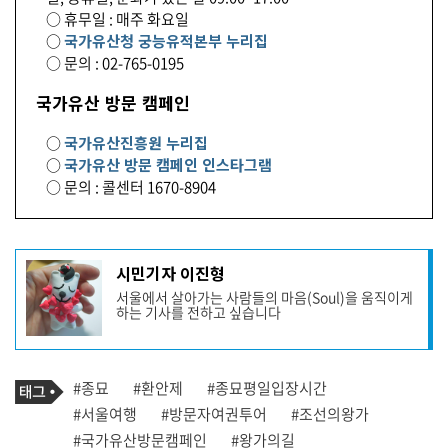
○ 휴무일 : 매주 화요일
○
국가유산청 궁능유적본부 누리집
○ 문의 : 02-765-0195
국가유산 방문 캠페인
○
국가유산진흥원 누리집
○
국가유산 방문 캠페인 인스타그램
○ 문의 : 콜센터 1670-8904
기
시민기자 이진형
사
서울에서 살아가는 사람들의 마음(Soul)을 움직이게
작
하는 기사를 전하고 싶습니다
성
자
프
로
기
필
태
#종묘
#환안제
#종묘평일입장시간
사
그
관
#서울여행
#방문자여권투어
#조선의왕가
련
#국가유산방문캠페인
#왕가의길
태