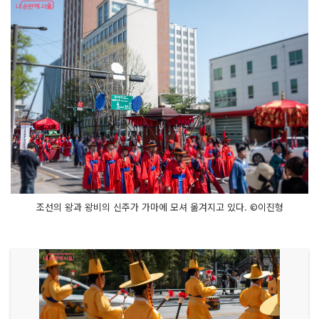
조선의 왕과 왕비의 신주가 가마에 모셔 옮겨지고 있다. ©이진형