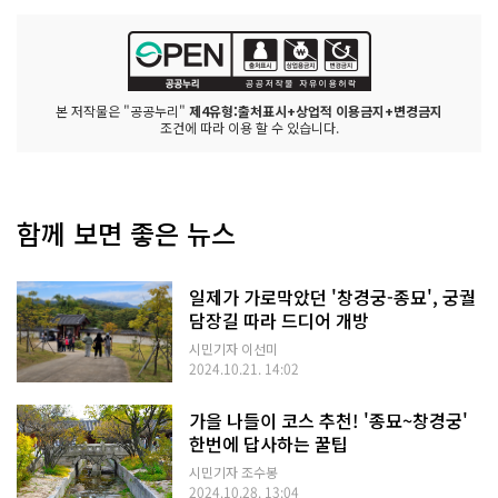
본 저작물은 "공공누리"
제4유형:출처표시+상업적 이용금지+변경금지
조건에 따라 이용 할 수 있습니다.
함께 보면 좋은 뉴스
일제가 가로막았던 '창경궁-종묘', 궁궐
담장길 따라 드디어 개방
시민기자 이선미
2024.10.21. 14:02
가을 나들이 코스 추천! '종묘~창경궁'
한번에 답사하는 꿀팁
시민기자 조수봉
2024.10.28. 13:04