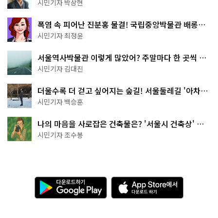
서울둘레길 15코스
시민기자 박상현
폭염 속 피어난 진분홍 물결! 국립중앙박물관 배롱나
무 명소
시민기자 최정윤
서울역사박물관 이렇게 많았어? 주말마다 한 곳씩 떠
나는 역사 산책
시민기자 김대진
더울수록 더 걷고 싶어지는 숲길! 서울둘레길 '아차산
코스'
시민기자 백승훈
나의 마음을 사로잡은 건축물은? '서울시 건축상' 수
상작 공개!
시민기자 조수봉
다
A
운
p
로
p
드
S
하
t