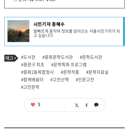
기
시민기자 홍혜수
사
발빠르게 움직여 정보를 담아오는 서울시민기자가 되
작
고 싶습니다
성
자
프
로
기
필
태
#도서관
#중화문학도서관
#문학도서관
사
그
관
#중랑구 최초
#문학특화 프로그램
련
#중화2동복합청사
#문학작품
#문학자료실
태
그
#함께배움터
#고전산책
#인문고전
#고전문학
좋
5
카
트
페
아
카
위
이
요
오
터
스
톡
북