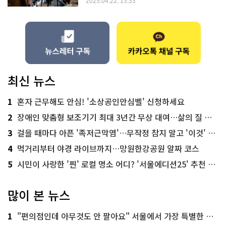
2025.04.22. 13:33
최신 뉴스
1
혼자 근무해도 안심! '소상공인안심벨' 신청하세요
2
장애인 맞춤형 보조기기 최대 3년간 무상 대여…삶의 질 높인다
3
걸을 때마다 아픈 '족저근막염'…무작정 참지 말고 '이것' 해보세요!
4
먹거리부터 야경 라이브까지…망원한강공원 알짜 코스
5
시민이 사랑한 '찐' 로컬 명소 어디? '서울에디션25' 추천 코스
많이 본 뉴스
1
"편의점인데 아무것도 안 팔아요" 서울에서 가장 특별한 편의점의 정체