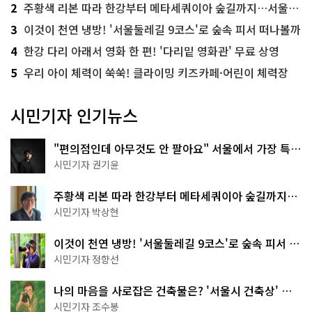
2
주황색 리본 따라 한강부터 메타세쿼이아 숲길까지…서울둘레길 15코스
3
이것이 천연 냉방! '서울둘레길 9코스'로 숲속 피서 떠나볼까
4
한강 다리 아래서 영화 한 편! '다리밑 영화관' 무료 상영
5
우리 아이 체력이 쑥쑥! 클라이밍 키즈카페·어린이 체력장
시민기자 인기뉴스
"편의점인데 아무것도 안 팔아요" 서울에서 가장 특별
한 편의점의 정체
시민기자 권기윤
주황색 리본 따라 한강부터 메타세쿼이아 숲길까지…
서울둘레길 15코스
시민기자 박상현
이것이 천연 냉방! '서울둘레길 9코스'로 숲속 피서 떠
나볼까
시민기자 정향선
나의 마음을 사로잡은 건축물은? '서울시 건축상' 수
상작 공개!
시민기자 조수봉