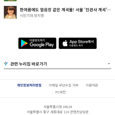
한여름에도 얼음장 같은 계곡물! 서울 '진관사 계곡'이
천국이네~
시민기자 양지영
다
A
운
p
로
p
드
S
하
t
기
o
관련 누리집 바로가기
G
r
o
e
o
에
g
서
l
다
개인정보처리방침
이메일 무단수집 거부
이용약관
e
운
P
로
PC버전
l
드
a
하
y
기
서울특별시청 04524
서울특별시 중구 세종대로 110 콘텐츠담당관