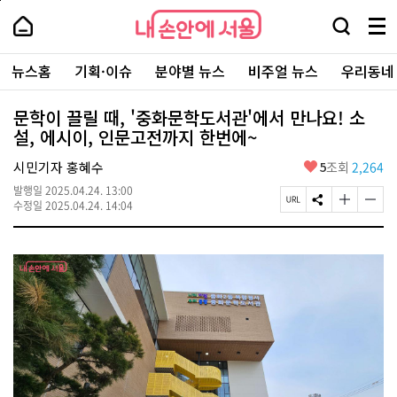
본
페
내
문
이
내
손
검
메
바
지
손
안
색
뉴
로
상
안
주
에
창
전
가
단
에
뉴스홈
기획·이슈
분야별 뉴스
비주얼 뉴스
우리동네
요
서
열
체
기
으
서
서
울
기
보
로
울
비
기
이
-
문학이 끌릴 때, '중화문학도서관'에서 만나요! 소
스
동
서
설, 에시이, 인문고전까지 한번에~
바
울
로
시
가
좋
시민기자 홍혜수
5
조회
2,264
대
기
아
표
발행일
2025.04.24. 13:00
요
소
페
S
글
글
수정일
2025.04.24. 14:04
통
이
N
자
자
포
지
S
크
크
털
U
공
기
기
R
유
크
작
L
하
게
게
복
기
변
변
사
경
경
하
하
기
기