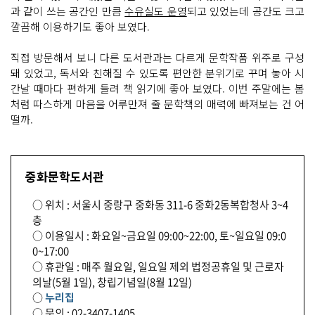
과 같이 쓰는 공간인 만큼
수유실도 운영
되고 있었는데 공간도 크고
깔끔해 이용하기도 좋아 보였다.
직접 방문해서 보니 다른 도서관과는 다르게 문학작품 위주로 구성
돼 있었고, 독서와 친해질 수 있도록 편안한 분위기로 꾸며 놓아 시
간날 때마다 편하게 들려 책 읽기에 좋아 보였다. 이번 주말에는 봄
처럼 따스하게 마음을 어루만져 줄 문학책의 매력에 빠져보는 건 어
떨까.
중화문학도서관
○ 위치 : 서울시 중랑구 중화동 311-6 중화2동복합청사 3~4
층
○ 이용일시 : 화요일~금요일 09:00~22:00, 토~일요일 09:0
0~17:00
○ 휴관일 : 매주 월요일, 일요일 제외 법정공휴일 및 근로자
의날(5월 1일), 창립기념일(8월 12일)
○
누리집
○ 문의 : 02-3407-1405