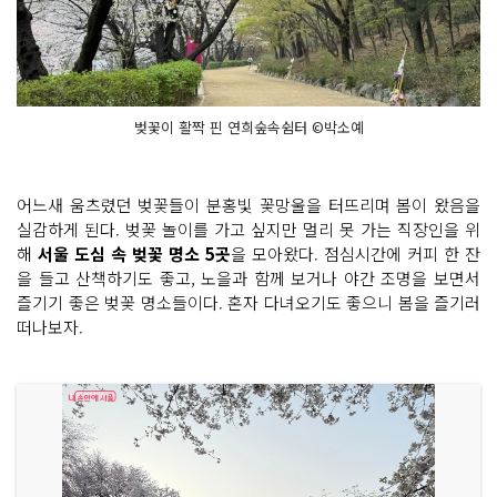
벚꽃이 활짝 핀 연희숲속쉼터 ©박소예
어느새 움츠렸던 벚꽃들이 분홍빛 꽃망울을 터뜨리며 봄이 왔음을
실감하게 된다. 벚꽃 놀이를 가고 싶지만 멀리 못 가는 직장인을 위
해
서울 도심 속 벚꽃 명소 5곳
을 모아왔다. 점심시간에 커피 한 잔
을 들고 산책하기도 좋고, 노을과 함께 보거나 야간 조명을 보면서
즐기기 좋은 벚꽃 명소들이다. 혼자 다녀오기도 좋으니 봄을 즐기러
떠나보자.