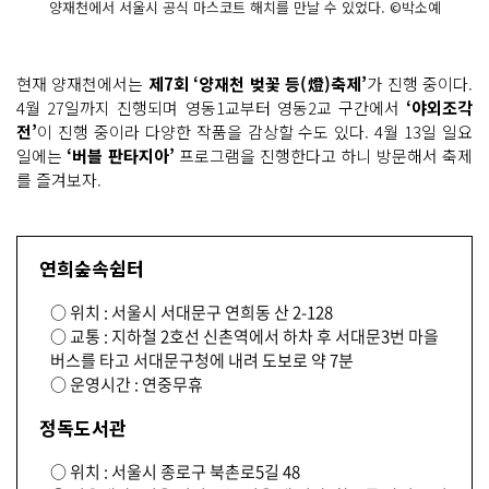
양재천에서 서울시 공식 마스코트 해치를 만날 수 있었다. ©박소예
현재 양재천에서는
제7회 ‘양재천 벚꽃 등(燈)축제’
가 진행 중이다.
4월 27일까지 진행되며 영동1교부터 영동2교 구간에서
‘야외조각
전’
이 진행 중이라 다양한 작품을 감상할 수도 있다. 4월 13일 일요
일에는
‘버블 판타지아’
프로그램을 진행한다고 하니 방문해서 축제
를 즐겨보자.
연희숲속쉼터
○ 위치 : 서울시 서대문구 연희동 산 2-128
○ 교통 : 지하철 2호선 신촌역에서 하차 후 서대문3번 마을
버스를 타고 서대문구청에 내려 도보로 약 7분
○ 운영시간 : 연중무휴
정독도서관
○ 위치 : 서울시 종로구 북촌로5길 48