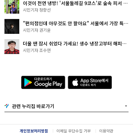
이것이 천연 냉방! '서울둘레길 9코스'로 숲속 피서 떠
나볼까
시민기자 정향선
"편의점인데 아무것도 안 팔아요" 서울에서 가장 특별
한 편의점의 정체
시민기자 권기윤
더울 땐 잠시 쉬었다 가세요! 생수 냉장고부터 해피소
·무더위쉼터까지
시민기자 조수연
다
A
운
p
로
p
드
S
하
t
기
o
관련 누리집 바로가기
G
r
o
e
o
에
g
서
l
다
개인정보처리방침
이메일 무단수집 거부
이용약관