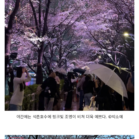
야간에는 석촌호수에 핑크빛 조명이 비쳐 더욱 예쁘다. ©박소예