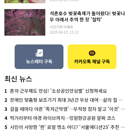
석촌호수 벚꽃축제가 돌아왔다! 벚꽃나
무 아래서 추억 한 장 '찰칵'
시민기자 이혜숙
2025.04.03. 15:13
최신 뉴스
1
혼자 근무해도 안심! '소상공인안심벨' 신청하세요
2
장애인 맞춤형 보조기기 최대 3년간 무상 대여…삶의 질 높인다
3
걸을 때마다 아픈 '족저근막염'…무작정 참지 말고 '이것' 해보세요!
4
먹거리부터 야경 라이브까지…망원한강공원 알짜 코스
5
시민이 사랑한 '찐' 로컬 명소 어디? '서울에디션25' 추천 코스