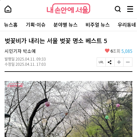
본
페
내
문
이
내
손
검
메
바
지
손
안
색
뉴
로
상
안
주
에
창
전
가
단
에
뉴스홈
기획·이슈
분야별 뉴스
비주얼 뉴스
우리동네
요
서
열
체
기
으
서
서
울
기
보
로
울
비
기
이
-
벚꽃비가 내리는 서울 벚꽃 명소 베스트 5
스
동
서
바
울
좋
시민기자 박소예
6
조회
5,085
로
시
아
가
대
발행일
2025.04.11. 09:33
요
기
페
S
글
글
표
수정일
2025.04.11. 17:03
이
N
자
자
소
지
S
크
크
통
U
공
기
기
포
R
유
크
작
털
L
하
게
게
복
기
변
변
사
경
경
하
하
기
기