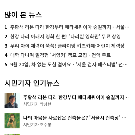
많이 본 뉴스
1
주황색 리본 따라 한강부터 메타세쿼이아 숲길까지…서울둘레길 15코스
2
한강 다리 아래서 영화 한 편! '다리밑 영화관' 무료 상영
3
우리 아이 체력이 쑥쑥! 클라이밍 키즈카페·어린이 체력장
4
대학 다니며 일경험 '서영커' 캠프 모집…전액 무료
5
9월 20일, 차 없는 도심 걸어요…'서울 걷자 페스티벌' 선착순 5천명
시민기자 인기뉴스
주황색 리본 따라 한강부터 메타세쿼이아 숲길까지…
서울둘레길 15코스
시민기자 박상현
나의 마음을 사로잡은 건축물은? '서울시 건축상' 수
상작 공개!
시민기자 조수봉