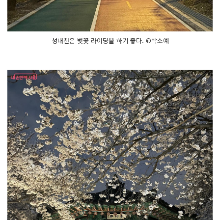
성내천은 벚꽃 라이딩을 하기 좋다. ©박소예