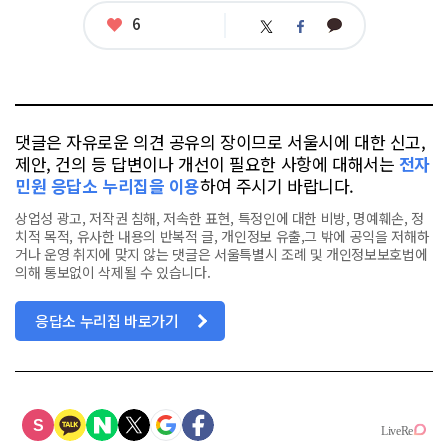
좋
6
카
트
페
아
카
위
이
요
오
터
스
톡
북
댓글은 자유로운 의견 공유의 장이므로 서울시에 대한 신고,
제안, 건의 등 답변이나 개선이 필요한 사항에 대해서는
전자
민원 응답소 누리집을 이용
하여 주시기 바랍니다.
상업성 광고, 저작권 침해, 저속한 표현, 특정인에 대한 비방, 명예훼손, 정
치적 목적, 유사한 내용의 반복적 글, 개인정보 유출,그 밖에 공익을 저해하
거나 운영 취지에 맞지 않는 댓글은 서울특별시 조례 및 개인정보보호법에
의해 통보없이 삭제될 수 있습니다.
응답소 누리집 바로가기