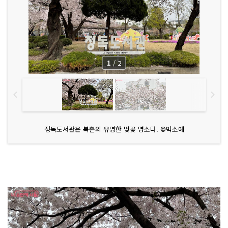
1
/
2
정독도서관은 북촌의 유명한 벚꽃 명소다. ©박소예