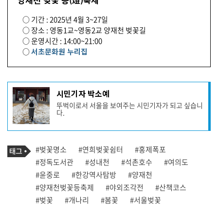
○ 기간 : 2025년 4월 3~27일
○ 장소 : 영동1교~영동2교 양재천 벚꽃길
○ 운영시간 : 14:00~21:00
○
서초문화원 누리집
기
시민기자 박소예
사
뚜벅이로서 서울을 보여주는 시민기자가 되고 싶습니
작
다.
성
자
프
로
기
필
태
#벚꽃명소
#연희벚꽃쉼터
#홍제폭포
사
그
관
#정독도서관
#성내천
#석촌호수
#여의도
련
#윤중로
#한강역사탐방
#양재천
태
그
#양재천벚꽃등축제
#야외조각전
#산책코스
#벚꽃
#개나리
#봄꽃
#서울벚꽃