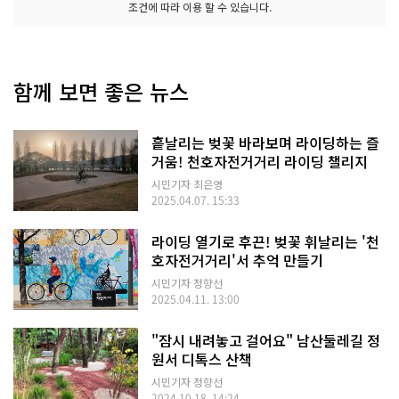
조건에 따라 이용 할 수 있습니다.
함께 보면 좋은 뉴스
흩날리는 벚꽃 바라보며 라이딩하는 즐
거움! 천호자전거거리 라이딩 챌리지
시민기자 최은영
2025.04.07. 15:33
라이딩 열기로 후끈! 벚꽃 휘날리는 '천
호자전거거리'서 추억 만들기
시민기자 정향선
2025.04.11. 13:00
"잠시 내려놓고 걸어요" 남산둘레길 정
원서 디톡스 산책
시민기자 정향선
2024.10.18. 14:24