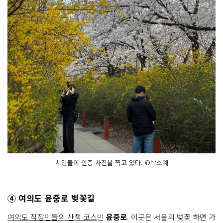
시민들이 인증 사진을 찍고 있다. ©박소예
④ 여의도 윤중로 벚꽃길
여의도 직장인들의 산책 코스
인
윤중로
. 이곳은 서울의 벚꽃 하면 가