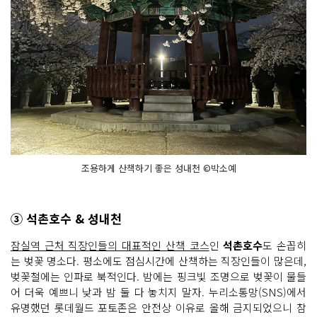
조용하게 산책하기 좋은 성내천 ©박소예
③ 석촌호수 & 성내천
잠실역 근처 직장인들의 대표적인 산책 코스
인
석촌호수
도 손꼽히
는 벚꽃 명소다. 평소에도 점심시간에 산책하는 직장인들이 많은데,
벚꽃철에는 인파로 북적인다. 밤에는 핑크빛 조명으로 벚꽃이 물들
어 더욱 예쁘니 낮과 밤 둘 다 놓치지 말자. 누리소통망(SNS)에서
유명했던 롯데월드 포토존은 안전상 이유로 올해 금지되었으니 참