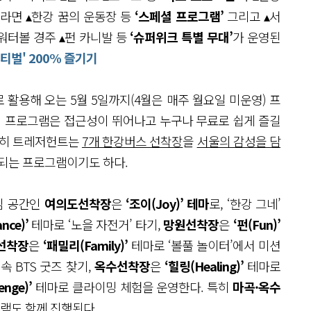
한강라면 ▴한강 꿈의 운동장 등
‘스페셜 프로그램’
그리고 ▴서
▴워터볼 경주 ▴펀 카니발 등
‘슈퍼위크 특별 무대’
가 운영된
티벌' 200% 즐기기
 활용해 오는 5월 5일까지(4월은 매주 월요일 미운영) 프
 이 프로그램은 접근성이 뛰어나고 누구나 무료로 쉽게 즐길
특히 트레저헌트는
7개 한강버스 선착장
을
서울의 감성을 담
되는 프로그램이기도 하다.
심 공간인
여의도선착장
은
‘조이(Joy)’ 테마
로, ‘한강 그네’
ce)’
테마로 ‘노을 자전거’ 타기,
망원선착장
은
‘펀(Fun)’
선착장
은
‘패밀리(Family)’
테마로 ‘볼풀 놀이터’에서 미션
속 BTS 굿즈 찾기,
옥수선착장
은
‘힐링(Healing)’
테마로
enge)’
테마로 클라이밍 체험을 운영한다. 특히
마곡·옥수
그램도 함께 진행된다.