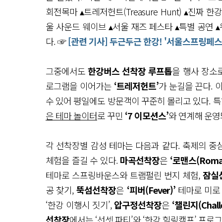
회전목마 ▴트레저헌트(Treasure Hunt) ▴진짜 
울 사운드 웨이브 ▴서울 재즈 페스타 ▴특별 공연 
다. ☞
[관련 기사] 두근두근 한강! '서울스프링페스
그중에서도
한강버스 선착장 루프톱
을 행사 장소로
로그램을 이어가는
‘트레저헌트’
가 눈길을 끈다.
수 있어 평일에도 방문객이 꾸준히 몰리고 있다. 
은 테마 놀이터
로 꾸민
‘7 이모션스’
와 연계해 운영
각 선착장별 감성 테마는 다음과 같다. 축제의 중
체험을 즐길 수 있다.
마곡선착장
은
‘로맨스(Roman
테마로 스프링바운스와 트램펄린 번지 체험,
잠실
공 찾기,
뚝섬선착장
은
‘피버(Fever)’
테마로 미로 
‘한강 이행시 짓기’,
압구정선착장
은
‘챌린지(Chall
선착장
에서는 ‘선셋 파티’와 ‘한강 힐링캠프’ 프로