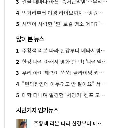
3
걸을 때마다 아픈 '족저근막염'…무작정 참지 말고 '이것' 해보세요!
4
먹거리부터 야경 라이브까지…망원한강공원 알짜 코스
5
시민이 사랑한 '찐' 로컬 명소 어디? '서울에디션25' 추천 코스
많이 본 뉴스
1
주황색 리본 따라 한강부터 메타세쿼이아 숲길까지…서울둘레길 15코스
2
한강 다리 아래서 영화 한 편! '다리밑 영화관' 무료 상영
3
우리 아이 체력이 쑥쑥! 클라이밍 키즈카페·어린이 체력장
4
"편의점인데 아무것도 안 팔아요" 서울에서 가장 특별한 편의점의 정체
5
대학 다니며 일경험 '서영커' 캠프 모집…전액 무료
시민기자 인기뉴스
주황색 리본 따라 한강부터 메타세쿼이아 숲길까지…서울둘레길 15코스