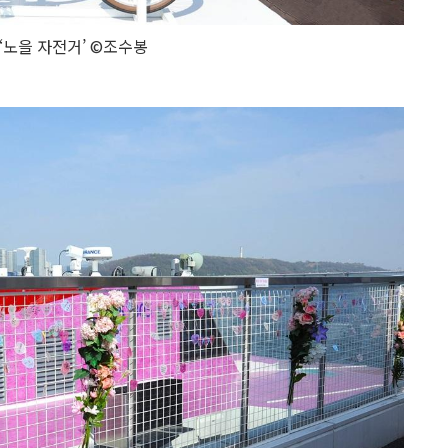
‘노을 자전거’ ©조수봉