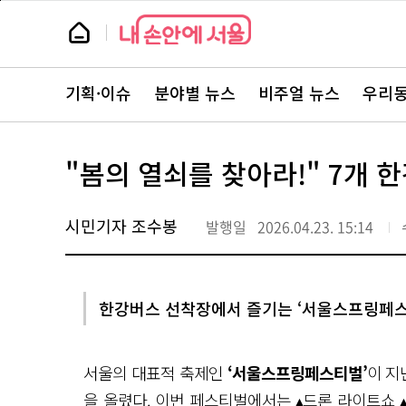
본
페
문
이
뉴
바
지
스
로
상
룸
가
단
뉴
기
으
스
로
기획·이슈
분야별 뉴스
비주얼 뉴스
우리동
주
이
요
동
서
비
스
"봄의 열쇠를 찾아라!" 7개
바
로
가
기
시민기자 조수봉
발행일
2026.04.23. 15:14
한강버스 선착장에서 즐기는 ‘서울스프링페스티
서울의 대표적 축제인
‘서울스프링페스티벌’
이 지
을 올렸다. 이번 페스티벌에서는 ▴드론 라이트쇼 