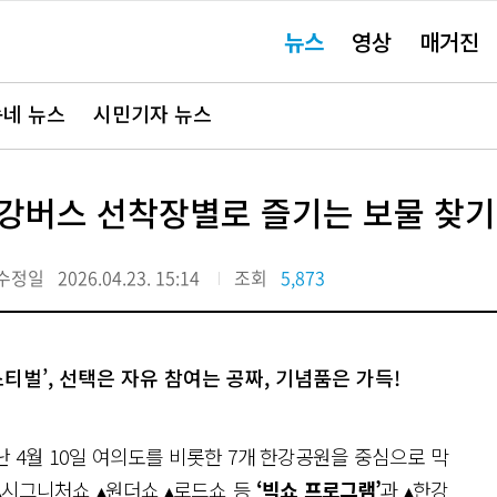
주
뉴스
영상
매거진
요
서
비
스
바
네 뉴스
시민기자 뉴스
로
가
기"
 한강버스 선착장별로 즐기는 보물 찾기
수정일
2026.04.23. 15:14
조회
5,873
벌’, 선택은 자유 참여는 공짜, 기념품은 가득!
난 4월 10일 여의도를 비롯한 7개 한강공원을 중심으로 막
▴시그니처쇼 ▴원더쇼 ▴로드쇼 등
‘빅쇼 프로그램’
과 ▴한강