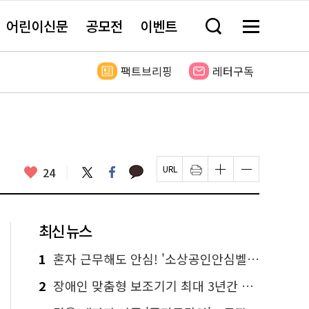
어린이신문
공모전
이벤트
검
메
색
뉴
창
전
열
체
팩트브리핑
레터구독
기
보
기
카
좋
트
페
24
페
인
글
글
카
위
이
아
이
쇄
자
자
오
터
스
요
지
하
크
크
톡
북
U
기
기
기
R
새
크
작
L
창
게
게
최신 뉴스
복
열
변
변
사
림
경
경
하
하
1
혼자 근무해도 안심! '소상공인안심벨' 신청하세요
기
기
2
장애인 맞춤형 보조기기 최대 3년간 무상 대여…삶의 질 높인다