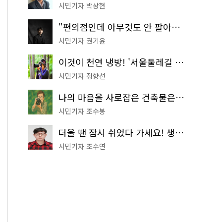
시민기자 박상현
"편의점인데 아무것도 안 팔아요" 서울에서 가장 특별한 편의점의 정체
시민기자 권기윤
이것이 천연 냉방! '서울둘레길 9코스'로 숲속 피서 떠나볼까
시민기자 정향선
나의 마음을 사로잡은 건축물은? '서울시 건축상' 수상작 공개!
시민기자 조수봉
더울 땐 잠시 쉬었다 가세요! 생수 냉장고부터 해피소·무더위쉼터까지
시민기자 조수연