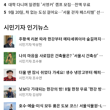
4
대학 다니며 일경험 '서영커' 캠프 모집…전액 무료
5
9월 20일, 차 없는 도심 걸어요…'서울 걷자 페스티벌' 선착순 5천명
시민기자 인기뉴스
주황색 리본 따라 한강부터 메타세쿼이아 숲길까지…
서울둘레길 15코스
시민기자 박상현
나의 마음을 사로잡은 건축물은? '서울시 건축상' 수
상작 공개!
시민기자 조수봉
더울 땐 잠시 쉬었다 가세요! 생수 냉장고부터 해피소
·무더위쉼터까지
시민기자 조수연
낮보다 기대되는 한강의 밤! 8월 한정 무료 '한강 밤
핑' 예약은?
시민기자 김성무
호수·예술·미식 모두 품은 도보 코스! 서울식물원~LG