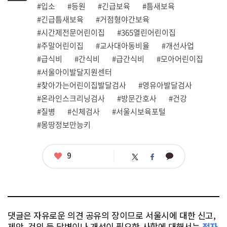
그
관
#입소
#등원
#긴급보육
#틈새보육
련
#긴급틈새보육
#거점형야간보육
태
그
#시간제전문어린이집
#365열린어린이집
#주말어린이집
#교사대아동비율
#개선사업
#급식비
#간식비
#급간식비
#모아어린이집
#서울아이발달지원센터
#찾아가는어린이집발달검사
#영유아발달검사
#온라인스크리닝검사
#방문간호사
#건강
#질병
#신체검사
#서울시보육포털
#몽땅정보만능키
좋
9
카
트
페
아
카
위
이
요
오
터
스
톡
북
댓글은 자유로운 의견 공유의 장이므로 서울시에 대한 신고,
제안, 건의 등 답변이나 개선이 필요한 사항에 대해서는
전자