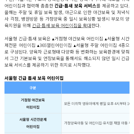
어린이집과 협력해 촘촘한
긴급·틈새 보육 서비스
를 제공하고 있다.
올해는 주말 및 휴일 보육 발생, 야근으로 인한 야간보육 및 저녁식
사 걱정, 병원방문 등 가정양육 중 일시 보육상황 발생시 부모의 양
육지원을 위해
긴급·틈새 보육 어린이집을 확대
한다.
서울형 긴급·틈새 보육은 ▴거점형 야간보육 어린이집 ▴서울형 시간
제전문 어린이집 ▴365열린어린이집 ▴서울형 주말 어린이집 4종으
로 구성된다. 양육자 근로형태 다양화 등 변화하는 보육환경에 맞춰
서 그간 기본보육 및 연장보육을 통해서도 해소되지 않던 일시 긴급
보육 서비스를 제공하기 위한 취지로 시작했다.
서울형 긴급 틈새 보육 어린이집
구분
거점형 야간보육
모든 미취학 영유아에게 평일 오후 4시부터 10
어린이집
서울형 시간전문제
가정양육아동 및 어린이집·유치원 재원 아동 누
어린이집