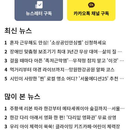
최신 뉴스
1
혼자 근무해도 안심! '소상공인안심벨' 신청하세요
2
장애인 맞춤형 보조기기 최대 3년간 무상 대여…삶의 질 높인다
3
걸을 때마다 아픈 '족저근막염'…무작정 참지 말고 '이것' 해보세요!
4
먹거리부터 야경 라이브까지…망원한강공원 알짜 코스
5
시민이 사랑한 '찐' 로컬 명소 어디? '서울에디션25' 추천 코스
많이 본 뉴스
1
주황색 리본 따라 한강부터 메타세쿼이아 숲길까지…서울둘레길 15코스
2
한강 다리 아래서 영화 한 편! '다리밑 영화관' 무료 상영
3
우리 아이 체력이 쑥쑥! 클라이밍 키즈카페·어린이 체력장