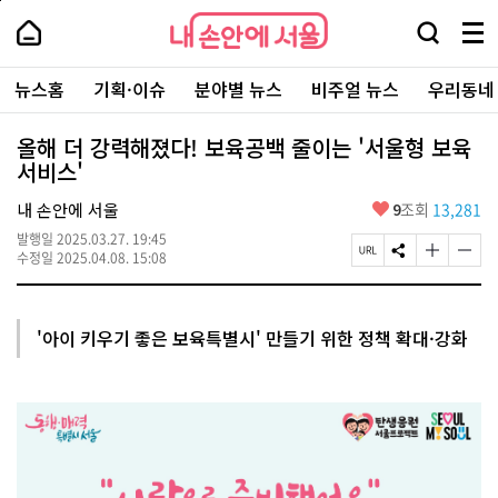
본
페
내
문
이
내
손
검
메
바
지
손
안
색
뉴
로
상
안
주
에
창
전
가
단
에
뉴스홈
기획·이슈
분야별 뉴스
비주얼 뉴스
우리동네
요
서
열
체
기
으
서
서
울
기
보
로
울
비
기
이
-
올해 더 강력해졌다! 보육공백 줄이는 '서울형 보육
스
동
서
서비스'
바
울
로
시
가
좋
내 손안에 서울
9
조회
13,281
대
기
아
표
발행일
2025.03.27. 19:45
요
소
페
S
글
글
수정일
2025.04.08. 15:08
통
이
N
자
자
포
지
S
크
크
털
U
공
기
기
R
유
크
작
'아이 키우기 좋은 보육특별시' 만들기 위한 정책 확대·강화
L
하
게
게
복
기
변
변
사
경
경
하
하
기
기