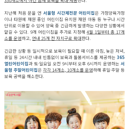
330개소에서 야간 틈새 보육을 확대·제공
한다.
지난해 처음 문을 연
서울형 시간제전문 어린이집
은 가정양육가정
이나 타원에 재원 중인 어린이집 유치원 재원 아동 등 누구나 시간
단위로 이용할 수 있어 양육 중 긴급하게 발생하는 다양한 상황에서
맡길 수 있다. 9개 어린이집을 추가로 지정해
4월 1일부터 총 17개
소를 운영
하고,
연내 25개 전 자치구로 확대
한다.
긴급한 상황 등 일시적으로 보육이 필요할 때 이른 아침, 늦은 저녁,
휴일 등 24시간 내내 빈틈없이 보육과 돌봄서비스를 제공하는
365
열린어린이집
과 토·일요일 오전 9시부터 오후 6시까지 운영하는
서
울형 주말어린이집
은
각각 14개소, 10개소를 운영
하해 휴일·주말 등
보육 공백을 해소한다.