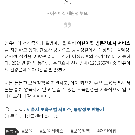
요.
- 어린이집 재원생 부모
영유아의 건강증진과 질병예방을 위해
어린이집 방문간호사 서비스
를 지원하고 있다. 간호사 방문으로 공동생활에서 예상되는 감염성,
전염성 질환을 예방·관리하고 신체 이상징후의 조기발견이 가능하
다. 2024년 한 해 동안, 방문간호사 신체검사(123,365건) 중 영유아
의 건강문제 3,073건을 발견했다.
시는 든든한 보육정책을 지원하고, 아이 키우기 좋은 보육특별시 서
울을 통해 양육자가 믿고 맡길 수 있는 보육환경을 지속적으로 업그
레이드해 나갈 계획이다.
○ 누리집 :
서울시 보육포털 서비스
,
몽땅정보 만능키
○ 문의 : 다산콜센터 02-120
기
태
#보육
#보육서비스
#보육정책
#어린이집
사