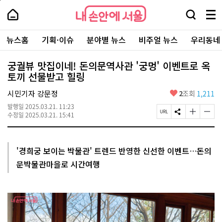
본
페
내
문
이
내
손
검
메
바
지
손
안
색
뉴
로
상
안
주
에
창
전
가
단
에
뉴스홈
기획·이슈
분야별 뉴스
비주얼 뉴스
우리동네
요
서
열
체
기
으
서
서
울
기
보
로
울
비
기
이
-
궁궐뷰 맛집이네! 돈의문역사관 '궁멍' 이벤트로 옥
스
동
서
토끼 선물받고 힐링
바
울
로
시
가
좋
시민기자 강문정
2
조회
1,211
대
기
아
표
발행일
2025.03.21. 11:23
요
소
페
S
글
글
수정일
2025.03.21. 15:41
통
이
N
자
자
포
지
S
크
크
털
U
공
기
기
R
유
크
작
'경희궁 보이는 박물관' 트렌드 반영한 신선한 이벤트…돈의
L
하
게
게
문박물관마을로 시간여행
복
기
변
변
사
경
경
하
하
기
기