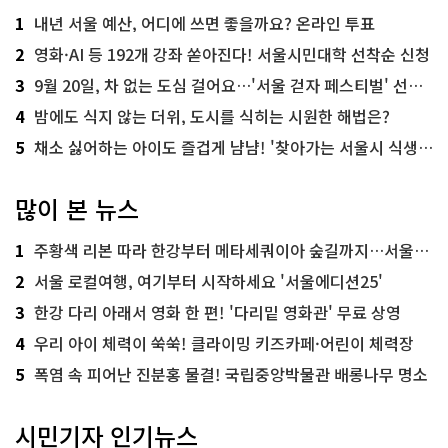
1
내년 서울 예산, 어디에 쓰면 좋을까요? 온라인 투표
2
영화·AI 등 192개 강좌 쏟아진다! 서울시민대학 선착순 신청
3
9월 20일, 차 없는 도심 걸어요…'서울 걷자 페스티벌' 선착순 5천명
4
밤에도 식지 않는 더위, 도시를 식히는 시원한 해법은?
5
채소 싫어하는 아이도 즐겁게 냠냠! '찾아가는 서울시 식생활 교육' 현장
많이 본 뉴스
1
주황색 리본 따라 한강부터 메타세쿼이아 숲길까지…서울둘레길 15코스
2
서울 로컬여행, 여기부터 시작하세요 '서울에디션25'
3
한강 다리 아래서 영화 한 편! '다리밑 영화관' 무료 상영
4
우리 아이 체력이 쑥쑥! 클라이밍 키즈카페·어린이 체력장
5
폭염 속 피어난 진분홍 물결! 국립중앙박물관 배롱나무 명소
시민기자 인기뉴스