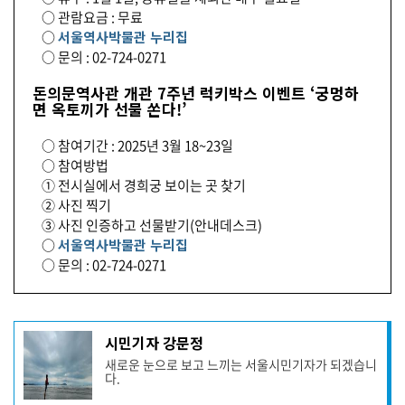
○ 관람요금 : 무료
○
서울역사박물관 누리집
○ 문의 : 02-724-0271
돈의문역사관 개관 7주년 럭키박스 이벤트 ‘궁멍하
면 옥토끼가 선물 쏜다!’
○ 참여기간 : 2025년 3월 18~23일
○ 참여방법
① 전시실에서 경희궁 보이는 곳 찾기
② 사진 찍기
③ 사진 인증하고 선물받기(안내데스크)
○
서울역사박물관 누리집
○ 문의 : 02-724-0271
기
시민기자 강문정
사
새로운 눈으로 보고 느끼는 서울시민기자가 되겠습니
작
다.
성
자