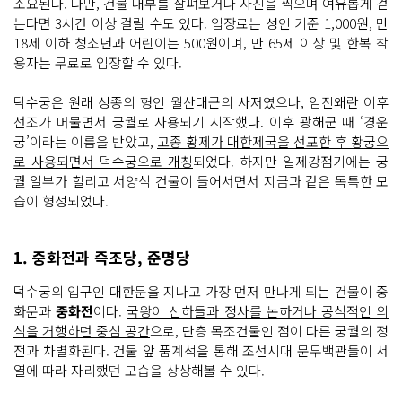
소요된다. 다만, 건물 내부를 살펴보거나 사진을 찍으며 여유롭게 걷
는다면 3시간 이상 걸릴 수도 있다. 입장료는 성인 기준 1,000원, 만
18세 이하 청소년과 어린이는 500원이며, 만 65세 이상 및 한복 착
용자는 무료로 입장할 수 있다.
덕수궁은 원래 성종의 형인 월산대군의 사저였으나, 임진왜란 이후
선조가 머물면서 궁궐로 사용되기 시작했다. 이후 광해군 때 ‘경운
궁’이라는 이름을 받았고,
고종 황제가 대한제국을 선포한 후 황궁으
로 사용되면서 덕수궁으로 개칭
되었다. 하지만 일제강점기에는 궁
궐 일부가 헐리고 서양식 건물이 들어서면서 지금과 같은 독특한 모
습이 형성되었다.
1. 중화전과 즉조당, 준명당
덕수궁의 입구인 대한문을 지나고 가장 먼저 만나게 되는 건물이 중
화문과
중화전
이다.
국왕이 신하들과 정사를 논하거나 공식적인 의
식을 거행하던 중심 공간
으로, 단층 목조건물인 점이 다른 궁궐의 정
전과 차별화된다. 건물 앞 품계석을 통해 조선시대 문무백관들이 서
열에 따라 자리했던 모습을 상상해볼 수 있다.