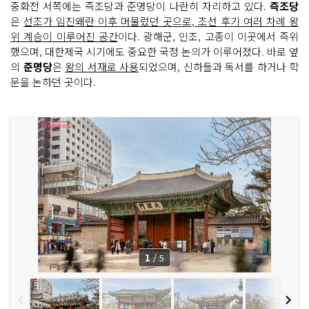
중화전 서쪽에는 즉조당과 준명당이 나란히 자리하고 있다.
즉조당
은
선조가 임진왜란 이후 머물렀던 곳으로, 조선 후기 여러 차례 왕
위 계승이 이루어진 공간
이다. 광해군, 인조, 고종이 이곳에서 즉위
했으며, 대한제국 시기에도 중요한 국정 논의가 이루어졌다. 바로 옆
의
준명당
은
왕의 서재로 사용
되었으며, 신하들과 독서를 하거나 학
문을 논하던 곳이다.
1
/
5