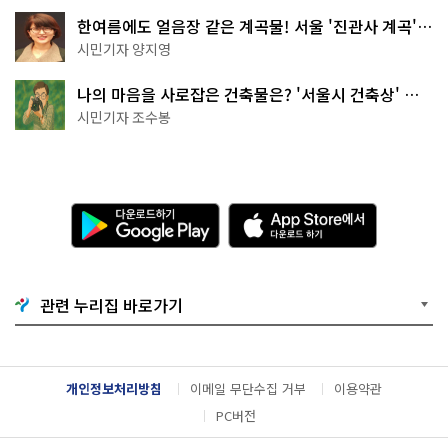
한여름에도 얼음장 같은 계곡물! 서울 '진관사 계곡'이
천국이네~
시민기자 양지영
나의 마음을 사로잡은 건축물은? '서울시 건축상' 수
상작 공개!
시민기자 조수봉
다
A
운
p
로
p
드
S
하
t
기
o
관련 누리집 바로가기
G
r
o
e
o
에
g
서
l
다
개인정보처리방침
이메일 무단수집 거부
이용약관
e
운
P
로
PC버전
l
드
a
하