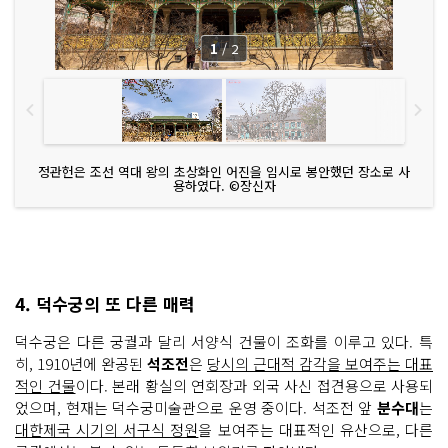
1
/
2
정관헌은 조선 역대 왕의 초상화인 어진을 임시로 봉안했던 장소로 사
용하였다. ©장신자
4. 덕수궁의 또 다른 매력
덕수궁은 다른 궁궐과 달리 서양식 건물이 조화를 이루고 있다. 특
히, 1910년에 완공된
석조전
은
당시의 근대적 감각을 보여주는 대표
적인 건물
이다. 본래 황실의 연회장과 외국 사신 접견용으로 사용되
었으며, 현재는 덕수궁미술관으로 운영 중이다. 석조전 앞
분수대
는
대한제국 시기의 서구식 정원
을 보여주는 대표적인 유산으로, 다른