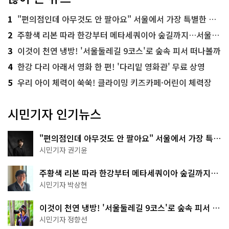
1
"편의점인데 아무것도 안 팔아요" 서울에서 가장 특별한 편의점의 정체
2
주황색 리본 따라 한강부터 메타세쿼이아 숲길까지…서울둘레길 15코스
3
이것이 천연 냉방! '서울둘레길 9코스'로 숲속 피서 떠나볼까
4
한강 다리 아래서 영화 한 편! '다리밑 영화관' 무료 상영
5
우리 아이 체력이 쑥쑥! 클라이밍 키즈카페·어린이 체력장
시민기자 인기뉴스
"편의점인데 아무것도 안 팔아요" 서울에서 가장 특별
한 편의점의 정체
시민기자 권기윤
주황색 리본 따라 한강부터 메타세쿼이아 숲길까지…
서울둘레길 15코스
시민기자 박상현
이것이 천연 냉방! '서울둘레길 9코스'로 숲속 피서 떠
나볼까
시민기자 정향선