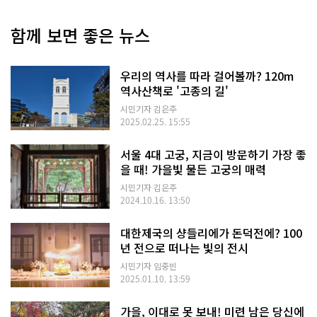
함께 보면 좋은 뉴스
우리의 역사를 따라 걸어볼까? 120m
역사산책로 '고종의 길'
시민기자 김은주
2025.02.25. 15:55
서울 4대 고궁, 지금이 방문하기 가장 좋
을 때! 가을빛 물든 고궁의 매력
시민기자 김은주
2024.10.16. 13:50
대한제국의 샹들리에가 돈덕전에? 100
년 전으로 떠나는 빛의 전시
시민기자 임중빈
2025.01.10. 13:59
가을, 이대로 못 보내! 미련 남은 당신에