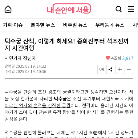
본
페
내
문
이
내
손
검
메
바
지
손
안
색
뉴
로
상
안
주
에
창
전
가
단
에
기획·이슈
분야별 뉴스
비주얼 뉴스
우리동네 뉴스
시
요
서
열
체
기
으
서
서
울
기
보
로
울
비
기
이
-
덕수궁 산책, 이렇게 하세요! 중화전부터 석조전까
스
동
서
지 시간여행
바
울
로
시
가
좋
시민기자 장신자
4
조회
3,917
대
기
아
표
발행일
2025.03.19. 14:32
요
소
페
S
글
글
수정일
2025.08.19. 10:36
통
이
N
자
자
포
지
S
크
크
털
U
공
기
기
덕수궁을 단순히 조선 왕조의 궁궐이라고만 생각하면 오산이다. 서
R
유
크
작
L
하
게
게
울 도심 한가운데 자리한
덕수궁
은
조선 후기부터 대한제국 시기에
복
기
변
변
이르는 역사의 흔적을 간직한 궁궐
이다. 전각마다 흘러간 시간의 이
사
경
경
야기가 스며 있어 단순한 유적 탐방을 넘어 한 시대를 경험하는 듯한
하
하
기
기
감상을 준다.
덕수궁을 천천히 둘러보는 데에는 약 1시간 30분에서 2시간 정도가