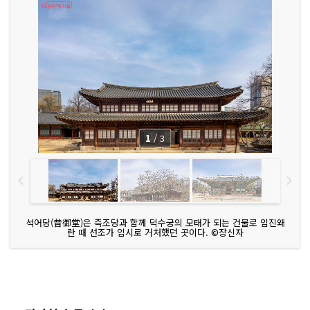
1
/
3
석어당(昔御堂)은 즉조당과 함께 덕수궁의 모태가 되는 건물로 임진왜
란 때 선조가 임시로 거처했던 곳이다. ©장신자