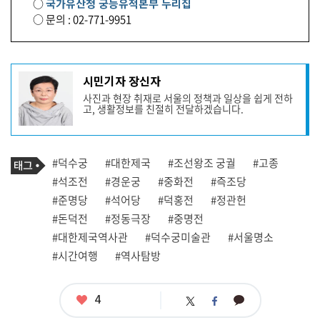
○
국가유산청 궁능유적본부 누리집
○ 문의 : 02-771-9951
기
시민기자 장신자
사
사진과 현장 취재로 서울의 정책과 일상을 쉽게 전하
작
고, 생활정보를 친절히 전달하겠습니다.
성
자
프
로
기
필
태
#덕수궁
#대한제국
#조선왕조 궁궐
#고종
사
그
관
#석조전
#경운궁
#중화전
#즉조당
련
#준명당
#석어당
#덕홍전
#정관헌
태
그
#돈덕전
#정동극장
#중명전
#대한제국역사관
#덕수궁미술관
#서울명소
#시간여행
#역사탐방
좋
4
카
트
페
아
카
위
이