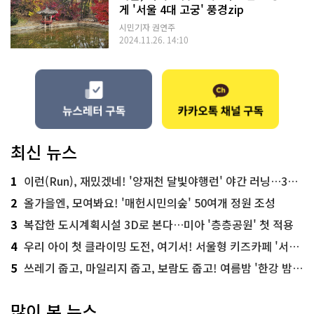
게 '서울 4대 고궁' 풍경zip
시민기자 권연주
2024.11.26. 14:10
최신 뉴스
1
이런(Run), 재밌겠네! '양재천 달빛야행런' 야간 러닝…300명 모집
2
올가을엔, 모여봐요! '매헌시민의숲' 50여개 정원 조성
3
복잡한 도시계획시설 3D로 본다…미아 '층층공원' 첫 적용
4
우리 아이 첫 클라이밍 도전, 여기서! 서울형 키즈카페 '서울가족플라자점'
5
쓰레기 줍고, 마일리지 줍고, 보람도 줍고! 여름밤 '한강 밤마실 줍깅'
많이 본 뉴스