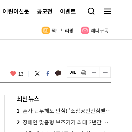
어린이신문
공모전
이벤트
검
메
색
뉴
창
전
열
체
팩트브리핑
레터구독
기
보
기
카
좋
트
페
13
페
인
글
글
카
위
이
아
이
쇄
자
자
오
터
스
요
지
하
크
크
톡
북
U
기
기
기
R
새
크
작
L
창
게
게
최신 뉴스
복
열
변
변
사
림
경
경
하
하
1
혼자 근무해도 안심! '소상공인안심벨' 신청하세요
기
기
2
장애인 맞춤형 보조기기 최대 3년간 무상 대여…삶의 질 높인다