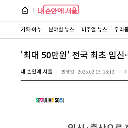
본
페
문
이
뉴
바
지
스
로
상
룸
가
단
뉴
기
으
스
로
기획·이슈
분야별 뉴스
비주얼 뉴스
우리동
주
이
요
동
서
비
스
'최대 50만원' 전국 최초 임
바
로
가
기
내 손안에 서울
발행일
2025.02.13. 18:13
수