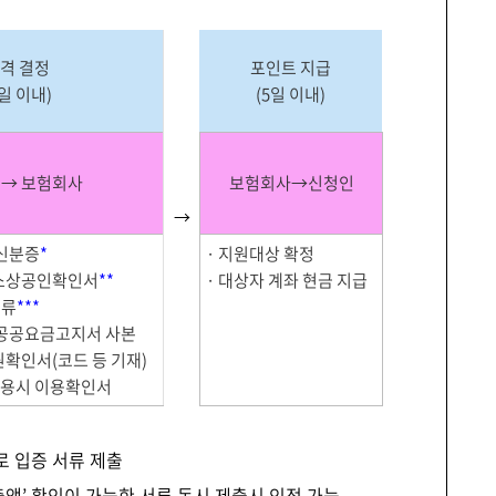
격 결정
포인트 지급
7일 이내)
(5일 이내)
 → 보험회사
보험회사→신청인
→
 신분증
*
· 지원대상 확정
 소상공인확인서
**
· 대상자 계좌 현금 지급
서류
***
, 공공요금고지서 사본
퇴원확인서(코드 등 기재)
이용시 이용확인서
 입증 서류 제출
출액’ 확인이 가능한 서류 동시 제출시 인정 가능