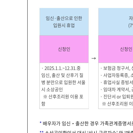
임신·출산으로 인한
자
입원시 휴업
(
신청인
신청인
→
· 2025.1.1.~12.31.중
· 보험금 청구서,
임신, 출산 및 산후기 질
· 사업자등록증,
병 분만으로 입원한 서울
· 휴업사실 증빙
시 소상공인
· 임대차 계약서
※ 산후조리원 이용 포
· 진단서 or 입
함
※ 산후조리원 
*
배우자가 임신‧출산한 경우 가족관계증명서로
**
소상공인확인서 대신 ‘상시 근로자수’ 와 ‘매