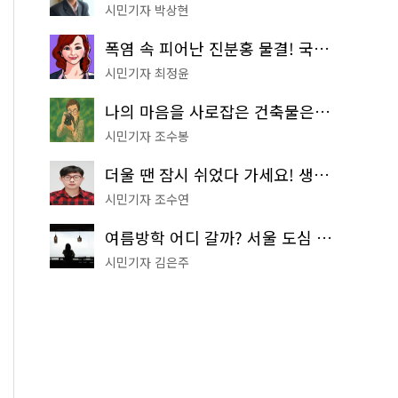
시민기자 박상현
폭염 속 피어난 진분홍 물결! 국립중앙박물관 배롱나무 명소
시민기자 최정윤
나의 마음을 사로잡은 건축물은? '서울시 건축상' 수상작 공개!
시민기자 조수봉
더울 땐 잠시 쉬었다 가세요! 생수 냉장고부터 해피소·무더위쉼터까지
시민기자 조수연
여름방학 어디 갈까? 서울 도심 무료 실내 여행 코스 추천
시민기자 김은주