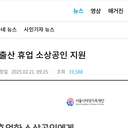
주
뉴스
영상
매거진
요
서
비
스
바
네 뉴스
시민기자 뉴스
로
가
기"
신·출산 휴업 소상공인 지원
정일
2025.02.21. 09:25
조회
19,588