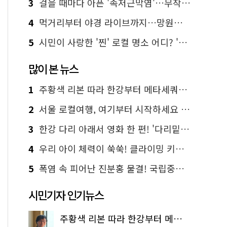
3
걸을 때마다 아픈 '족저근막염'…무작정 참지 말고 '이것' 해보세요!
4
먹거리부터 야경 라이브까지…망원한강공원 알짜 코스
5
시민이 사랑한 '찐' 로컬 명소 어디? '서울에디션25' 추천 코스
많이 본 뉴스
1
주황색 리본 따라 한강부터 메타세쿼이아 숲길까지…서울둘레길 15코스
2
서울 로컬여행, 여기부터 시작하세요 '서울에디션25'
3
한강 다리 아래서 영화 한 편! '다리밑 영화관' 무료 상영
4
우리 아이 체력이 쑥쑥! 클라이밍 키즈카페·어린이 체력장
5
폭염 속 피어난 진분홍 물결! 국립중앙박물관 배롱나무 명소
시민기자 인기뉴스
주황색 리본 따라 한강부터 메타세쿼이아 숲길까지…서울둘레길 15코스