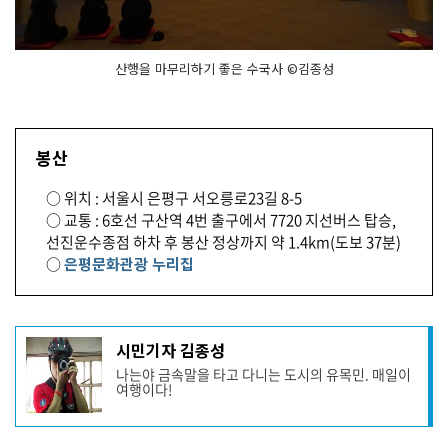
산행을 마무리하기 좋은 수국사 ©김종성
봉산
○ 위치 : 서울시 은평구 서오릉로23길 8-5
○ 교통 : 6호선 구산역 4번 출구에서 7720 지선버스 탑승,
선진운수종점 하차 후 봉산 정상까지 약 1.4km(도보 37분)
○
은평문화관광 누리집
기
시민기자 김종성
사
나는야 금속말을 타고 다니는 도시의 유목민. 매일이
작
여행이다!
성
자
프
로