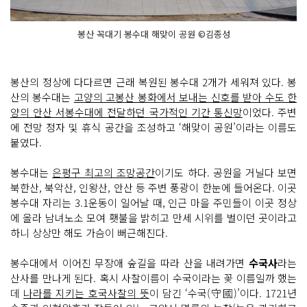
봉산 꼭대기 봉수대 해맞이 공원 ©김종성
봉산의 정상에 다다르면 근래 복원된 봉수대 2개가 세워져 있다. 봉
산의 봉수대는
고양의 고봉산 봉화에서 보내는 신호를 받아 수도 한
양의 안산 서봉수대에 전달하던 국가적인 기간 통신망
이었다. 주변
에 전망 정자 및 휴식 공간을 조성하고 ‘해맞이 공원’이라는 이름도
붙였다.
봉수대는
은평구 최고의 조망공간
이기도 하다. 공원을 거닐다 보면
북한산, 북악산, 인왕산, 안산 등 주변 풍광이 한눈에 들어온다. 이곳
봉수대 자리는 3.1운동이 일어날 때, 인근 마을 주민들이 이곳 정상
에 올라 남녀노소 모여 횃불을 밝히고 만세 시위를 벌이던 곳이라고
하니 상상만 해도 가슴이 뻐근해진다.
봉수대에서 이어진 무장애 숲길을 따라 산을 내려가면
수국사
라는
산사를 만나게 된다. 혹시 사찰이름이 수국이라는 꽃 이름일까 했는
데
나라를 지키는 호국사찰의 뜻
이 담긴 ‘수국(守國)’이다. 1721년