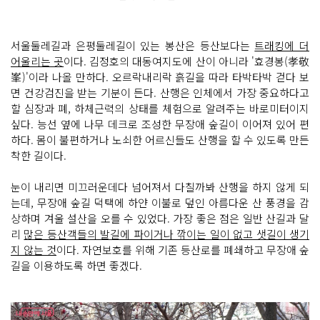
서울둘레길과 은평둘레길이 있는 봉산은 등산보다는
트래킹에 더
어울리는 곳
이다. 김정호의 대동여지도에 산이 아니라 '효경봉(孝敬
峯)'이라 나올 만하다. 오르락내리락 흙길을 따라 타박타박 걷다 보
면 건강검진을 받는 기분이 든다. 산행은 인체에서 가장 중요하다고
할 심장과 폐, 하체근력의 상태를 체험으로 알려주는 바로미터이지
싶다. 능선 옆에 나무 데크로 조성한 무장애 숲길이 이어져 있어 편
하다. 몸이 불편하거나 노쇠한 어르신들도 산행을 할 수 있도록 만든
착한 길이다.
눈이 내리면 미끄러운데다 넘어져서 다칠까봐 산행을 하지 않게 되
는데, 무장애 숲길 덕택에 하얀 이불로 덮인 아름다운 산 풍경을 감
상하며 겨울 설산을 오를 수 있었다. 가장 좋은 점은 일반 산길과 달
리
많은 등산객들의 발길에 파이거나 깎이는 일이 없고 샛길이 생기
지 않는 것
이다. 자연보호를 위해 기존 등산로를 폐쇄하고 무장애 숲
길을 이용하도록 하면 좋겠다.