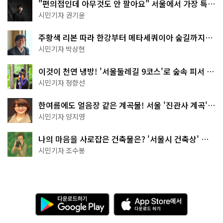
"편의점인데 아무것도 안 팔아요" 서울에서 가장 특별
한 편의점의 정체
시민기자 권기윤
주황색 리본 따라 한강부터 메타세쿼이아 숲길까지…
서울둘레길 15코스
시민기자 박상현
이것이 천연 냉방! '서울둘레길 9코스'로 숲속 피서 떠
나볼까
시민기자 정향선
한여름에도 얼음장 같은 계곡물! 서울 '진관사 계곡'이
천국이네~
시민기자 양지영
나의 마음을 사로잡은 건축물은? '서울시 건축상' 수
상작 공개!
시민기자 조수봉
다
A
운
p
로
p
드
S