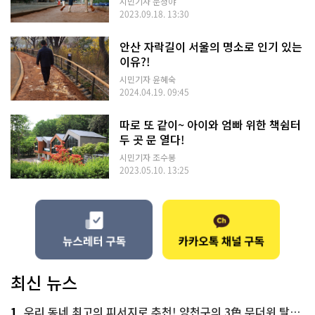
시민기자 문청야
2023.09.18. 13:30
안산 자락길이 서울의 명소로 인기 있는
이유?!
시민기자 윤혜숙
2024.04.19. 09:45
따로 또 같이~ 아이와 엄빠 위한 책쉼터
두 곳 문 열다!
시민기자 조수봉
2023.05.10. 13:25
최신 뉴스
1
우리 동네 최고의 피서지로 추천! 양천구의 3色 무더위 탈출 명소