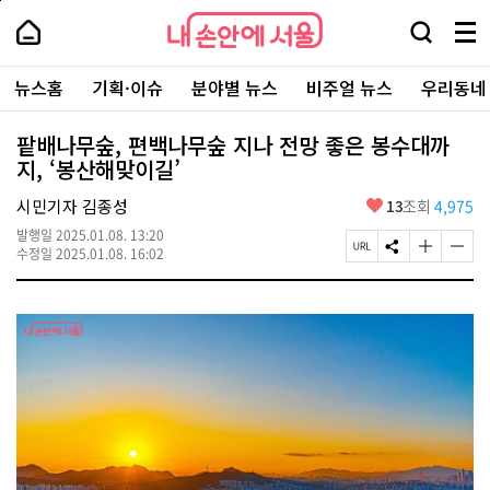
본
페
내
문
이
내
손
검
메
바
지
손
안
색
뉴
로
상
안
주
에
창
전
가
단
에
뉴스홈
기획·이슈
분야별 뉴스
비주얼 뉴스
우리동네
요
서
열
체
기
으
서
서
울
기
보
로
울
비
기
이
-
팥배나무숲, 편백나무숲 지나 전망 좋은 봉수대까
스
동
서
지, ‘봉산해맞이길’
바
울
로
시
가
좋
시민기자 김종성
13
조회
4,975
대
기
아
표
발행일
2025.01.08. 13:20
요
소
페
S
글
글
수정일
2025.01.08. 16:02
통
이
N
자
자
포
지
S
크
크
털
U
공
기
기
R
유
크
작
L
하
게
게
복
기
변
변
사
경
경
하
하
기
기