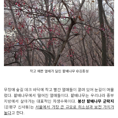
작고 예쁜 열매가 달린 팥배나무 ©김종성
무장애 숲길 데크 바닥에 작고 빨간 열매들이 깔려 있어 눈길이 머물
렀다. 팥배나무에서 떨어진 열매들이다. 팥배나무는 우리나라 중부
지방에서 살아가는 대표적인 자생수목이다.
봉산 팥배나무 군락지
(은평구 신사동)는
서울에서 가장 큰 규모로 희소성과 보전 가치가
높다
고 한다.