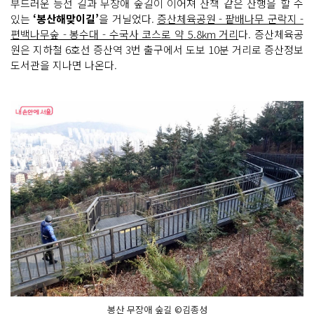
부드러운 능선 길과 무장애 숲길이 이어져 산책 같은 산행을 할 수
있는
‘봉산해맞이길’
을 거닐었다.
증산체육공원 - 팥배나무 군락지 -
편백나무숲 - 봉수대 - 수국사 코스로 약 5.8km 거리
다. 증산체육공
원은 지하철 6호선 증산역 3번 출구에서 도보 10분 거리로 증산정보
도서관을 지나면 나온다.
봉산 무장애 숲길 ©김종성