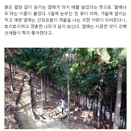
붉은 팥알 같이 달리는 열매가 마치 배를 닮았다는 뜻으로 ‘팥배나
무’라는 이름이 붙었다. 5월에 눈부신 흰 꽃이 피며, 가을에 열리는
작고 예쁜 열매는 산짐승들이 겨울을 나는 귀한 식량이 되어준다니,
호리호리하고 껑충한 나무가 달리 보인다. 열매는 시큼한 맛이 강해
산새들이 특히 좋아한다고.