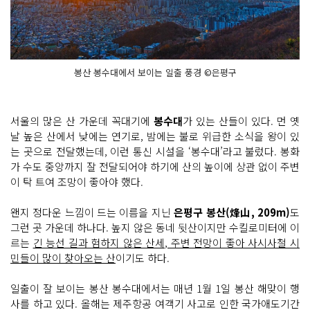
봉산 봉수대에서 보이는 일출 풍경 ©은평구
서울의 많은 산 가운데 꼭대기에
봉수대
가 있는 산들이 있다. 먼 옛
날 높은 산에서 낮에는 연기로, 밤에는 불로 위급한 소식을 왕이 있
는 곳으로 전달했는데, 이런 통신 시설을 ‘봉수대’라고 불렀다. 봉화
가 수도 중앙까지 잘 전달되어야 하기에 산의 높이에 상관 없이 주변
이 탁 트여 조망이 좋아야 했다.
왠지 정다운 느낌이 드는 이름을 지닌
은평구 봉산(烽山, 209m)
도
그런 곳 가운데 하나다. 높지 않은 동네 뒷산이지만 수킬로미터에 이
르는
긴 능선 길과 험하지 않은 산세, 주변 전망이 좋아 사시사철 시
민들이 많이 찾아오는 산
이기도 하다.
일출이 잘 보이는 봉산 봉수대에서는 매년 1월 1일 봉산 해맞이 행
사를 하고 있다. 올해는 제주항공 여객기 사고로 인한 국가애도기간