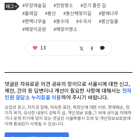
기
필
태
#무장애숲길
#전망명소
#걷기 좋은 길
사
그
관
#둘레길
#봉산
#봉산해맞이길
#팥배나무
련
#편백나무숲
#봉수대
#수국사
#봉산일출
태
그
#해맞이공원
#해맞이명소
좋
13
카
트
페
아
카
위
이
요
오
터
스
톡
북
댓글은 자유로운 의견 공유의 장이므로 서울시에 대한 신고,
제안, 건의 등 답변이나 개선이 필요한 사항에 대해서는
전자
민원 응답소 누리집을 이용
하여 주시기 바랍니다.
상업성 광고, 저작권 침해, 저속한 표현, 특정인에 대한 비방, 명예훼손, 정
치적 목적, 유사한 내용의 반복적 글, 개인정보 유출,그 밖에 공익을 저해하
거나 운영 취지에 맞지 않는 댓글은 서울특별시 조례 및 개인정보보호법에
의해 통보없이 삭제될 수 있습니다.