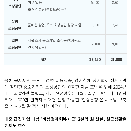
해 기업 등
5,500
8,600
소상공인
※ 안심통장(특별보증) 포함
유망
준비된 창업, 우수 소상공인 성장 지원
1,050
3,400
소상공인
일반
서울 소재 중소기업, 소상공인(지원조
12,100
9,000
소상공인
건 제약없음)
합계
18,650
21,000
올해 융자지원 규모는 경영 비용상승, 경기침체 장기화로 생계절벽
에 직면한 중소기업과 소상공인의 원활한 자금 조달을 위해 2024년
대비 350억원 늘렸고, 자금 신청접수는 1월 2일부터 받는다. 1인당
최대 1,000만 원까지 비대면 신청 가능한 ‘안심통장’은 시스템 구축
을 거쳐 2월 말 정식 시행 예정이다.
매출 급감기업 대상 ‘비상경제회복자금’ 2천억 원 신설, 원금상환유
예제도 추진