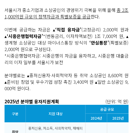
서울시가 중소기업과 소상공인의 경영위기 극복을 위해 올해
총 2조
1,000억원 규모의 정책자금과 특별보증을 공급
한다.
이번에 공급하는 자금은 ▴
‘직접 융자금’
(고정금리) 2,000억 원과
▴
‘시중은행협력자금’
*(변동금리, 이자차액보전) 1조 7,000억 원, ▴
생계형 소상공인 대상 마이너스통장 방식의
‘안심통장’
(특별보증)
2,000억 원으로 구성된다.
*시중은행협력자금: 시중은행의 자금을 융자하고, 시중은행 대출금
리의 이자 일부를 서울시가 보전
분야별로는 ▴중저신용자·사회적약자 등 취약 소상공인 8,600억 원
▴준비된 창업 및 우수기업 성장 촉진 3,400억 원 ▴일반 소상공인 9,
000억 원이다.
2025년 분야별 융자지원계획
(단위: 억 원)
공급 규모
구분
지원 대상
2024년
2025년
중저신용, 저소득, 사회적약자, 재해피
취약