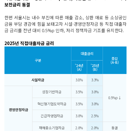
보전금리 동결
한편 서울시는 내수 부진에 따른 매출 감소, 상환 애로 등 소상공인
금융 부담 경감에 힘을 보태고자 시설·경영안정자금 등 직접 대출자
금 금리를 전년 대비 0.5%p 인하, 저리 정책자금 기조를 유지한다.
2025년 직접대출자금 금리
대출금리
증감
구분
(A-B)
’24년
’25년
(A)
(B)
시설자금
3.8%
3.3%
성장기반자금
3.5%
3.0%
0.5%p↓
혁신형기업도약자금
3.5%
3.0%
경영안정자금
긴급자영업자금
3.0%
2.5%
재해중소기업자금
2.0%
2.0%
동결