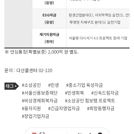
(유망)
ESG자금
환경산업분야(E), 사회적책임 실천(S), 건전
(유망)
·투명한 지배구조 분야(G) 실천기업
재기지원자금
서울형 다시서기 4.0 프로젝트 참여 기업
(취약)
※ 안심통장(특별보증) 2,000억 원 별도.
문의 : 다산콜센터 02-120
기
태
#소상공인
#민생
#중소기업 육성자금
사
그
관
#서울신용보증재단
#민생회복
#신속드림자금
련
#비상경제회복자금
#소상공인 힘보탬 프로젝트
태
그
#융자지원
#긴급자영업자금
#희망동행자금
#창업기업자금
좋