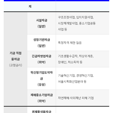
계
구조조정사업, 입지지원사업,
시설자금
시장재개발사업, 중소기업공동
(일반)
사업 등
성장기반자금
특정자격 제한 없음
(일반)
기금 직접
긴급자영업자금
기초생활수급자, 차상위계층,
융자금
(취약)
장애인, 저소득자 등
(고정금리)
혁신형기업도약자
기술혁신기업, 경영혁신기업,
금
서울시특화산업분야 등
(유망)
재해중소기업자금
자연재해·사회재난 피해 기업
(취약)
경제활성화자금