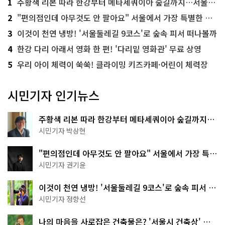
1
주황색 리본 따라 한강부터 메타세쿼이아 숲길까지…서울둘레길 15코스
2
"편의점인데 아무것도 안 팔아요" 서울에서 가장 특별한 편의점의 정체
3
이것이 천연 냉방! '서울둘레길 9코스'로 숲속 피서 떠나볼까
4
한강 다리 아래서 영화 한 편! '다리밑 영화관' 무료 상영
5
우리 아이 체력이 쑥쑥! 클라이밍 키즈카페·어린이 체력장
시민기자 인기뉴스
주황색 리본 따라 한강부터 메타세쿼이아 숲길까지…
서울둘레길 15코스
시민기자 박상현
"편의점인데 아무것도 안 팔아요" 서울에서 가장 특별
한 편의점의 정체
시민기자 권기윤
이것이 천연 냉방! '서울둘레길 9코스'로 숲속 피서 떠
나볼까
시민기자 정향선
나의 마음을 사로잡은 건축물은? '서울시 건축상' 수