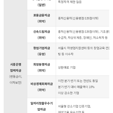
특정자격 제한 없음
(일반)
포용금융자금
중저신용자(신용평점 839점이하)
(취약)
신속드림자금
중저신용자(신용평점 839점이하), 기초생활
(취약)
수급자, 차상위계층, 장애인, 저소득자 등
창업기업자금
서울시 자영업지원센터 등의 창업교육·컨설
(유망)
팅 등 이수자
시중은행
희망동행자금
상환애로 기업
협력자금
(취약)
(변동금리,
이전 분기·반기 또는 전년도 동일
이차보전)
비상경제회복자금
분기·반기 대비 매출액이 10%
(취약)
이상 감소한 기업
일자리창출우수기
서울형 강소기업 인증기업,
업자금
여성고용 우수기업 등