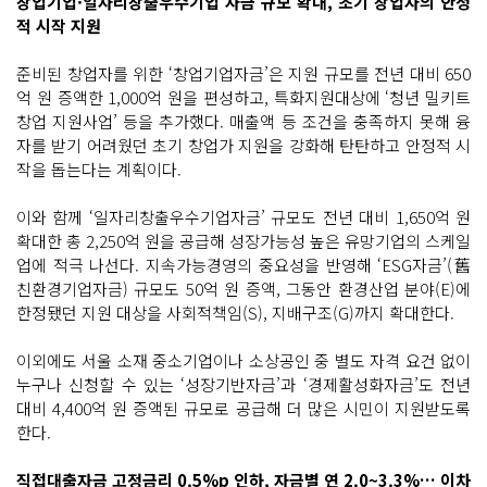
창업기업·일자리창출우수기업 자금 규모 확대, 초기 창업자의 안정
적 시작 지원
준비된 창업자를 위한 ‘창업기업자금’은 지원 규모를 전년 대비 650
억 원 증액한 1,000억 원을 편성하고, 특화지원대상에 ‘청년 밀키트
창업 지원사업’ 등을 추가했다. 매출액 등 조건을 충족하지 못해 융
자를 받기 어려웠던 초기 창업가 지원을 강화해 탄탄하고 안정적 시
작을 돕는다는 계획이다.
이와 함께 ‘일자리창출우수기업자금’ 규모도 전년 대비 1,650억 원
확대한 총 2,250억 원을 공급해 성장가능성 높은 유망기업의 스케일
업에 적극 나선다. 지속가능경영의 중요성을 반영해 ‘ESG자금’(舊
친환경기업자금) 규모도 50억 원 증액, 그동안 환경산업 분야(E)에
한정됐던 지원 대상을 사회적책임(S), 지배구조(G)까지 확대한다.
이외에도 서울 소재 중소기업이나 소상공인 중 별도 자격 요건 없이
누구나 신청할 수 있는 ‘성장기반자금’과 ‘경제활성화자금’도 전년
대비 4,400억 원 증액된 규모로 공급해 더 많은 시민이 지원받도록
한다.
직접대출자금 고정금리 0.5%p 인하, 자금별 연 2.0~3.3%… 이차