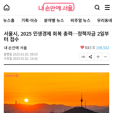
본
페
내
문
이
내
손
검
메
바
지
손
안
색
뉴
로
상
안
주
에
창
전
가
단
에
뉴스홈
기획·이슈
분야별 뉴스
비주얼 뉴스
우리동네
요
서
열
체
기
으
서
서
울
기
보
로
울
비
기
이
-
서울시, 2025 민생경제 회복 총력…정책자금 2일부
스
동
서
터 접수
바
울
로
시
가
좋
내 손안에 서울
53
조회
198,502
대
기
아
표
발행일
2025.01.02. 08:55
요
소
페
S
글
글
수정일
2025.01.02. 16:42
통
이
N
자
자
포
지
S
크
크
털
U
공
기
기
R
유
크
작
L
하
게
게
복
기
변
변
사
경
경
하
하
기
기