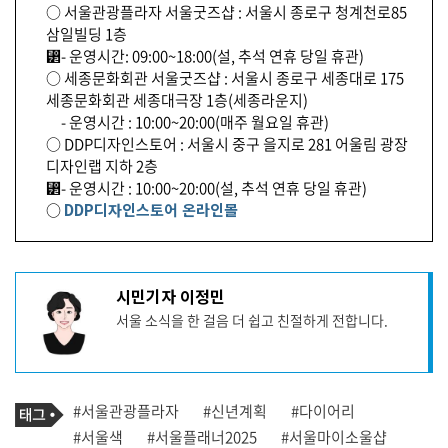
○ 서울관광플라자 서울굿즈샵 : 서울시 종로구 청계천로85
삼일빌딩 1층
⁲- 운영시간: 09:00~18:00(설, 추석 연휴 당일 휴관)
○ 세종문화회관 서울굿즈샵 : 서울시 종로구 세종대로 175
세종문화회관 세종대극장 1층(세종라운지)
- 운영시간 : 10:00~20:00(매주 월요일 휴관)
○ DDP디자인스토어 : 서울시 중구 을지로 281 어울림 광장
디자인랩 지하 2층
⁲- 운영시간 : 10:00~20:00(설, 추석 연휴 당일 휴관)
○
DDP디자인스토어 온라인몰
기
시민기자 이정민
사
서울 소식을 한 걸음 더 쉽고 친절하게 전합니다.
작
성
자
프
로
기
필
태
#서울관광플라자
#신년계획
#다이어리
사
그
관
#서울색
#서울플래너2025
#서울마이소울샵