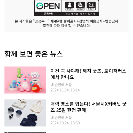
본 저작물은 "공공누리"
제4유형:출처표시+상업적 이용금지+변경금지
조건에 따라 이용 할 수 있습니다.
함께 보면 좋은 뉴스
이건 꼭 사야해! 해치 굿즈, 토이저러스
에서 만나요
내 손안에 서울
2024.11.14. 16:14
매력 명소를 입는다! 서울시X커버낫 굿
즈 25일 한정 판매
내 손안에 서울
2024.10.24. 13:50