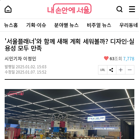
본
페
내
문
이
내
손
검
메
바
지
손
안
색
뉴
로
상
안
주
에
창
전
가
단
에
뉴스홈
기획·이슈
분야별 뉴스
비주얼 뉴스
우리동네
요
서
열
체
기
으
서
서
울
기
보
로
울
비
기
이
-
'서울플래너'와 함께 새해 계획 세워볼까? 디자인·실
스
동
서
용성 모두 만족
바
울
로
시
가
좋
시민기자 이정민
63
조회
7,778
대
기
아
표
발행일
2025.01.02. 15:03
요
소
페
S
글
글
수정일
2025.01.07. 15:52
통
이
N
자
자
포
지
S
크
크
털
U
공
기
기
R
유
크
작
L
하
게
게
복
기
변
변
사
경
경
하
하
기
기