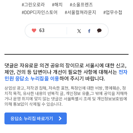
련
#그린오로라
#해치
#소울프렌즈
태
그
#DDP디자인스토어
#서울컬쳐라운지
#업무수첩
좋
63
카
트
페
아
카
위
이
요
오
터
스
톡
북
댓글은 자유로운 의견 공유의 장이므로 서울시에 대한 신고,
제안, 건의 등 답변이나 개선이 필요한 사항에 대해서는
전자
민원 응답소 누리집을 이용
하여 주시기 바랍니다.
상업성 광고, 저작권 침해, 저속한 표현, 특정인에 대한 비방, 명예훼손, 정
치적 목적, 유사한 내용의 반복적 글, 개인정보 유출,그 밖에 공익을 저해하
거나 운영 취지에 맞지 않는 댓글은 서울특별시 조례 및 개인정보보호법에
의해 통보없이 삭제될 수 있습니다.
응답소 누리집 바로가기