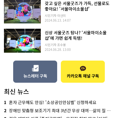
갖고 싶은 서울굿즈가 가득, 선물로도
좋아요! '서울마이소울샵'
시민기자 이선미
2024.06.13. 14:07
신상 서울굿즈 탐나? ‘서울마이소울
샵’에 가면 쉽게 득템!
시민기자 조수봉
2024.06.28. 13:00
최신 뉴스
1
혼자 근무해도 안심! '소상공인안심벨' 신청하세요
2
장애인 맞춤형 보조기기 최대 3년간 무상 대여…삶의 질 높인다