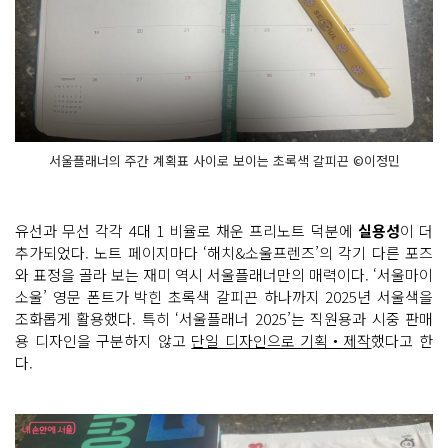
서울플래너의 주간 계획표 사이로 보이는 초록색 갈피끈 ©이정민
유선과 무선 각각 4대 1 비율로 채운 프리노트 덕분에
실용성
이 더
추가되었다. 노트 페이지마다 ‘해치&소울프렌즈’의 각기 다른 포즈
와 표정을 골라 보는 재미 역시 서울플래너만의 매력이다. ‘서울마이
소울’ 영문 폰트가 박힌 초록색 갈피끈 하나까지 2025년 서울색을
조화롭게 활용했다. 특히 ‘서울플래너 2025’는 직원용과 시중 판매
용 디자인을 구분하지 않고
단일 디자인으로 기획‧제작
했다고 한
다.