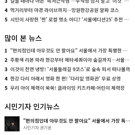
3
걸을 때마다 아픈 '족저근막염'…무작정 참지 말고 '이것' 해보세요!
4
먹거리부터 야경 라이브까지…망원한강공원 알짜 코스
5
시민이 사랑한 '찐' 로컬 명소 어디? '서울에디션25' 추천 코스
많이 본 뉴스
1
"편의점인데 아무것도 안 팔아요" 서울에서 가장 특별한 편의점의 정체
2
주황색 리본 따라 한강부터 메타세쿼이아 숲길까지…서울둘레길 15코스
3
이것이 천연 냉방! '서울둘레길 9코스'로 숲속 피서 떠나볼까
4
한강 다리 아래서 영화 한 편! '다리밑 영화관' 무료 상영
5
우리 아이 체력이 쑥쑥! 클라이밍 키즈카페·어린이 체력장
시민기자 인기뉴스
"편의점인데 아무것도 안 팔아요" 서울에서 가장 특별
한 편의점의 정체
시민기자 권기윤