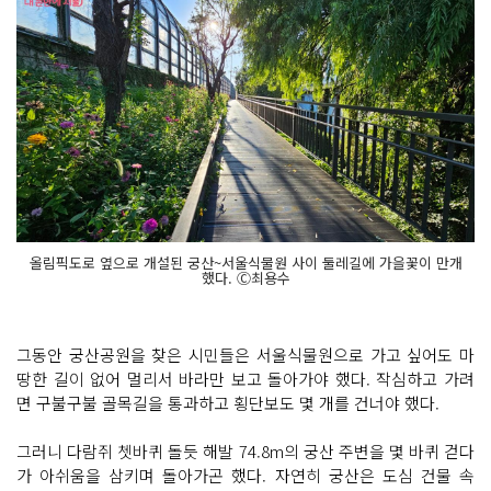
올림픽도로 옆으로 개설된 궁산~서울식물원 사이 둘레길에 가을꽃이 만개
했다. Ⓒ최용수
그동안 궁산공원을 찾은 시민들은 서울식물원으로 가고 싶어도 마
땅한 길이 없어 멀리서 바라만 보고 돌아가야 했다. 작심하고 가려
면 구불구불 골목길을 통과하고 횡단보도 몇 개를 건너야 했다.
그러니 다람쥐 쳇바퀴 돌듯 해발 74.8m의 궁산 주변을 몇 바퀴 걷다
가 아쉬움을 삼키며 돌아가곤 했다. 자연히 궁산은 도심 건물 속