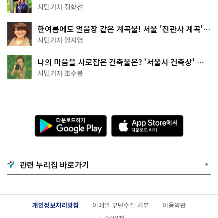
나볼까
시민기자 정향선
한여름에도 얼음장 같은 계곡물! 서울 '진관사 계곡'이
천국이네~
시민기자 양지영
나의 마음을 사로잡은 건축물은? '서울시 건축상' 수
상작 공개!
시민기자 조수봉
다
A
운
p
로
p
드
S
하
t
기
o
관련 누리집 바로가기
G
r
o
e
o
에
g
서
l
다
개인정보처리방침
이메일 무단수집 거부
이용약관
e
운
P
로