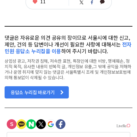
좋
11
카
트
페
아
카
위
이
요
오
터
스
톡
북
댓글은 자유로운 의견 공유의 장이므로 서울시에 대한 신고,
제안, 건의 등 답변이나 개선이 필요한 사항에 대해서는
전자
민원 응답소 누리집을 이용
하여 주시기 바랍니다.
상업성 광고, 저작권 침해, 저속한 표현, 특정인에 대한 비방, 명예훼손, 정
치적 목적, 유사한 내용의 반복적 글, 개인정보 유출,그 밖에 공익을 저해하
거나 운영 취지에 맞지 않는 댓글은 서울특별시 조례 및 개인정보보호법에
의해 통보없이 삭제될 수 있습니다.
응답소 누리집 바로가기