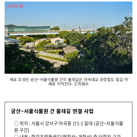
새로 조성된 궁산~서울식물원 간의 둘레길은 마곡대교 공항철도 철길 아
래로 이어진다. Ⓒ최용수
궁산~서울식물원 간 둘레길 연결 사업
○ 위치 : 서울시 강서구 마곡동 산1-1 일대 (궁산~서울식물
원 구간)
○ 내용 : 한강조망둘레길(염창산~개화산) 중 단절된 구간