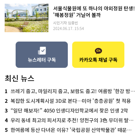
서울식물원에 또 하나의 야외정원 탄생!
'해봄정원' 거닐어 볼까
시민기자 임중빈
2024.06.17. 15:54
최신 뉴스
1
쓰레기 줍고, 마일리지 줍고, 보람도 줍고! 여름밤 '한강 밤마실 줍깅'
2
복잡한 도시계획시설 3D로 본다…미아 '층층공원' 첫 적용
3
“일단 해보자!” 4050 인생디자인학교에서 찾은 인생 2막
4
우리 동네 최고의 피서지로 추천! 양천구의 3色 무더위 탈출 명소
5
한여름에 등산 다녀온 이유? '국립공원 산악박물관' 때문이죠!