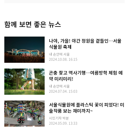
함께 보면 좋은 뉴스
나야, 가을! 야간 정원을 곁들인…서울
식물원 축제
내 손안에 서울
2024.10.08. 16:15
곤충 찾고 역사기행…여름방학 체험 예
약 미리미리!
내 손안에 서울
2024.07.04. 15:03
서울식물원에 플라스틱 꽃이 피었다! 미
술작품 보는 재미까지~
시민기자 박분
2024.05.09. 13:33