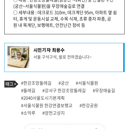
(궁산~서울식물원)을 무장애숲길로 연결
○ 세부내용 : 데크로드 310m, 데크계단 95m, 아파트 옆 쉼
터, 휴게 및 운동시설 교체, 수목 식재, 초류 종자 파종, 공
원 내 목계단, 보행매트, 안전난간 정비 등
기
시민기자 최용수
사
서울 구석구석, 발로 전하겠습니다~
작
성
자
프
로
기
필
태
#한강조망둘레길
#궁산
#서울식물원
사
그
관
#둘레길
#강서구 한강조망둘레길
#무장애숲길
련
#2040서울도시기본계획
태
그
#서울식물원 한강연결보행교
#한강공원
#소악루
#양천고성지