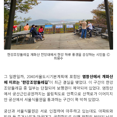
한강조망둘레길 개화산 전망대에서 한강 하류 풍경을 감상하는 시민들 Ⓒ
최용수
그 일환일까, 2040서울도시기본계획에 포함된
염창산에서 개화산
에 이르는 ‘한강조망둘레길’
이 최근 결실을 맺었다. 이 구간의 한강
조망둘레길 중 일부는 단절되어 보행권이 제약되어 있었다. 염창산
에서 궁산근린공원까지는 올림픽도로 안쪽으로 산책로가 이어지지
만 궁산에서 서울식물원을 통과하는 구간이 꽉 막혀 있었다.
궁산과 서울식물원은 서로 인접하여 마주하고 있는데도 아파트와
빌라 등 주거시설과 마곡대교, 공항철도로 인해 완전히 분단된 남의