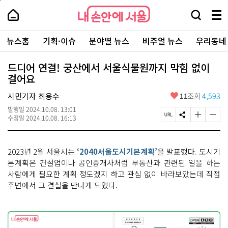
본
페
내
문
이
내
손
검
메
바
지
손
안
색
뉴
로
상
안
주
에
창
전
가
단
에
뉴스홈
기획·이슈
분야별 뉴스
비주얼 뉴스
우리동네
요
서
열
체
기
으
서
서
울
기
보
로
울
비
기
이
-
드디어 연결! 궁산에서 서울식물원까지 막힘 없이
스
동
서
걸어요
바
울
로
시
가
좋
시민기자 최용수
11
조회
4,593
대
기
아
표
발행일
2024.10.08. 13:01
요
소
페
S
글
글
수정일
2024.10.08. 16:13
통
이
N
자
자
포
지
S
크
크
털
U
공
기
기
2023년 2월 서울시는
‘2040서울도시기본계획’
을 발표했다. 도시기
R
유
크
작
L
하
게
게
본계획은 건설업이나 공인중개사처럼 부동산과 관련된 일을 하는
복
기
변
변
사람에게 필요한 계획 정도겠지 하고 관심 없이 바라보았는데 직접
사
경
경
주변에서 그 결실을 만나게 되었다.
하
하
기
기