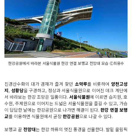
한강공원에서 바라본 서울식물원 한강 연결 보행교 전망대 모습 Ⓒ최용수
진경산수화의 대가 겸재가 즐겨 찾던
소악루
를 비롯하여
양천고성
지
,
성황당
을 구경하고, 정상과 서울식물원으로 이어진 데크 계단에
서 바라보는 한강 조망은 일품이다.
서울식물원
에 이르면 습지원, 호
수원, 주제원으로 이어지는 드넓은 서울식물원을 즐길 수 있고, 가슴
이 답답한 날에는 한강공원으로 나가면 해결이 된다.
한강 연결 보행
교
를 이용하면 식물원에서 곧장
한강공원
으로 나갈 수 있다.
보행교 끝
전망대
는 한강 하류의 멋진 풍경을 선물한다. 발밑 올림픽