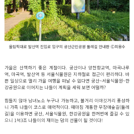
올림픽대로 발산역 진입로 입구의 궁산근린공원 둘레길 안내판 Ⓒ최용수
가을은 산책하기 좋은 계절이다. 궁산이나 양천향교역, 마곡나루
역, 마곡역, 발산역 등 서울식물원은 지하철로 접근이 편리하다. 바
쁜 일상으로 멀리 가을 여행을 떠날 수 없다면 궁산~서울식물원~한
강공원으로 이어지는 나들이 계획을 세워 보면 어떨까?
힘들지 않아 남녀노소 누구나 가능하고, 볼거리 이야깃거리 풍성하
니 가족 나들이 코스로 매력적이다. 때마침 개통한 무장애숲길(둘레
길)을 이용하면 궁산, 서울식물원, 한강공원을 한꺼번에 즐길 수 있
으니 1석3조 나들이의 재미는 덤의 선물이 될 것이다!