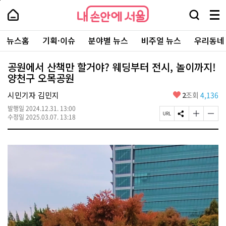
본
페
내
문
이
내
손
검
메
바
지
손
안
색
뉴
로
상
안
주
에
창
전
가
단
에
뉴스홈
기획·이슈
분야별 뉴스
비주얼 뉴스
우리동네
요
서
열
체
기
으
서
서
울
기
보
로
울
비
기
이
-
공원에서 산책만 할거야? 웨딩부터 전시, 놀이까지!
스
동
서
양천구 오목공원
바
울
로
시
가
좋
시민기자 김민지
2
조회
4,136
대
기
아
표
발행일
2024.12.31. 13:00
요
소
페
S
글
글
수정일
2025.03.07. 13:18
통
이
N
자
자
포
지
S
크
크
털
U
공
기
기
R
유
크
작
L
하
게
게
복
기
변
변
사
경
경
하
하
기
기