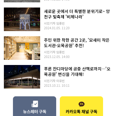
새로운 곳에서 더 특별한 분위기로~ 양
천구 빛축제 '비체나라'
시민기자 임중빈
2024.01.05. 11:20
주민 위한 착한 공간 2곳, '모새미 작은
도서관·오목공원' 추천!
시민기자 임중빈
2023.12.05. 14:00
푸른 잔디마당에 공중 산책로까지…'오
목공원' 변신을 기대해!
시민기자 이유빈
2023.10.11. 10:11