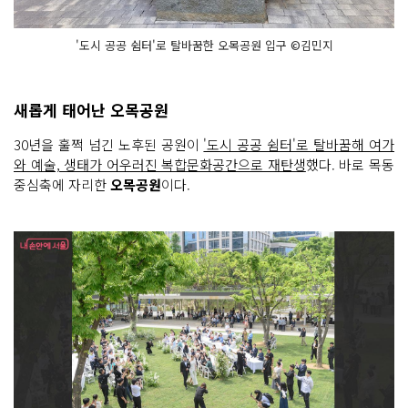
'도시 공공 쉼터'로 탈바꿈한 오목공원 입구 ©김민지
새롭게 태어난 오목공원
30년을 훌쩍 넘긴 노후된 공원이
'도시 공공 쉼터'로 탈바꿈해 여가
와 예술, 생태가 어우러진 복합문화공간으로 재탄생
했다. 바로 목동
중심축에 자리한
오목공원
이다.