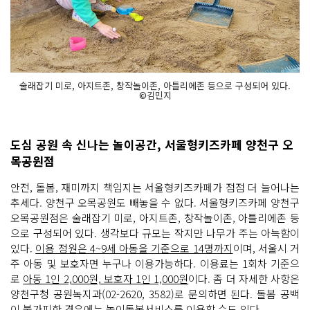
술래잡기 미로, 아지트존, 창작놀이존, 아틀리에존 등으로 구성되어 있다.
©김민지
도심 공원 속 신나는 놀이공간, 서울형키즈카페 양천구 오
목공원점
안전, 돌봄, 재미까지 책임지는 서울형키즈카페가 점점 더 늘어나는
추세다. 양천구 오목공원도 빼놓을 수 없다. 서울형키즈카페 양천구
오목공원점은 술래잡기 미로, 아지트존, 창작놀이존, 아틀리에존 등
으로 구성되어 있다. 생각보다 규모는 작지만 나무가 주는 아늑함이
있다.
이용 정원은 4~9세 아동을 기준으로 14명까지
이며, 서울시 거
주 아동 및 보호자면 누구나 이용가능하다. 이용료는 1회차 기준으
로
아동 1인 2,000원, 보호자 1인 1,000원
이다. 좀 더 자세한 사항은
양천구청 공원녹지과(02-2620, 3582)로 문의하면 된다. 돌봄 공백
이 불가피한 경우에는 놀이돌봄서비스를 이용할 수도 있다.