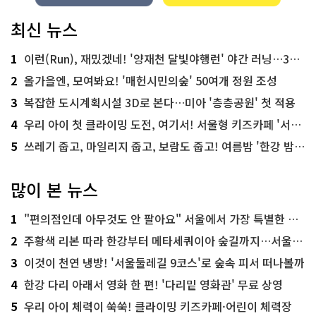
최신 뉴스
1
이런(Run), 재밌겠네! '양재천 달빛야행런' 야간 러닝…300명 모집
2
올가을엔, 모여봐요! '매헌시민의숲' 50여개 정원 조성
3
복잡한 도시계획시설 3D로 본다…미아 '층층공원' 첫 적용
4
우리 아이 첫 클라이밍 도전, 여기서! 서울형 키즈카페 '서울가족플라자점'
5
쓰레기 줍고, 마일리지 줍고, 보람도 줍고! 여름밤 '한강 밤마실 줍깅'
많이 본 뉴스
1
"편의점인데 아무것도 안 팔아요" 서울에서 가장 특별한 편의점의 정체
2
주황색 리본 따라 한강부터 메타세쿼이아 숲길까지…서울둘레길 15코스
3
이것이 천연 냉방! '서울둘레길 9코스'로 숲속 피서 떠나볼까
4
한강 다리 아래서 영화 한 편! '다리밑 영화관' 무료 상영
5
우리 아이 체력이 쑥쑥! 클라이밍 키즈카페·어린이 체력장