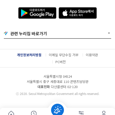
다
A
운
p
로
p
드
S
하
t
기
o
관련 누리집 바로가기
G
r
o
e
o
에
g
서
l
다
개인정보처리방침
이메일 무단수집 거부
이용약관
e
운
P
로
PC버전
l
드
a
하
y
기
서울특별시청 04524
서울특별시 중구 세종대로 110 콘텐츠담당관
대표전화
다산콜센터
02-120
ⓒ
2020. Seoul Metropolitan Government all rights reserved.