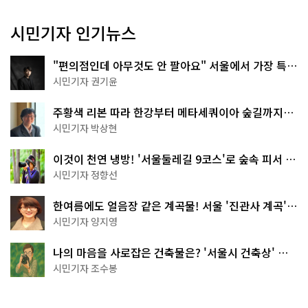
시민기자 인기뉴스
"편의점인데 아무것도 안 팔아요" 서울에서 가장 특별
한 편의점의 정체
시민기자 권기윤
주황색 리본 따라 한강부터 메타세쿼이아 숲길까지…
서울둘레길 15코스
시민기자 박상현
이것이 천연 냉방! '서울둘레길 9코스'로 숲속 피서 떠
나볼까
시민기자 정향선
한여름에도 얼음장 같은 계곡물! 서울 '진관사 계곡'이
천국이네~
시민기자 양지영
나의 마음을 사로잡은 건축물은? '서울시 건축상' 수
상작 공개!
시민기자 조수봉