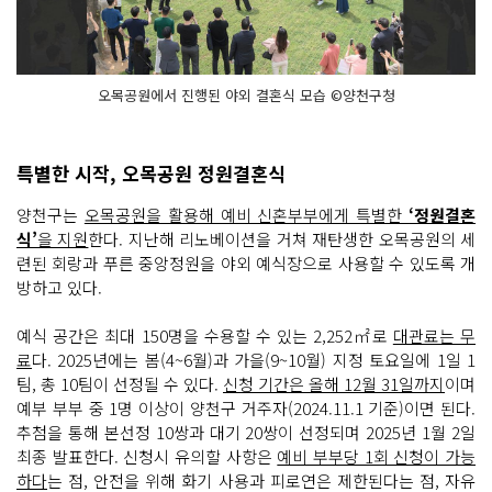
오목공원에서 진행된 야외 결혼식 모습 ©양천구청
특별한 시작, 오목공원 정원결혼식
양천구는
오목공원을 활용해 예비 신혼부부에게 특별한
‘정원결혼
식’
을 지원
한다. 지난해 리노베이션을 거쳐 재탄생한 오목공원의 세
련된 회랑과 푸른 중앙정원을 야외 예식장으로 사용할 수 있도록 개
방하고 있다.
예식 공간은 최대 150명을 수용할 수 있는 2,252㎡로
대관료는 무
료
다. 2025년에는 봄(4~6월)과 가을(9~10월) 지정 토요일에 1일 1
팀, 총 10팀이 선정될 수 있다.
신청 기간은 올해 12월 31일까지
이며
예부 부부 중 1명 이상이 양천구 거주자(2024.11.1 기준)이면 된다.
추첨을 통해 본선정 10쌍과 대기 20쌍이 선정되며 2025년 1월 2일
최종 발표한다. 신청시 유의할 사항은
예비 부부당 1회 신청이 가능
하다
는 점, 안전을 위해 화기 사용과 피로연은 제한된다는 점, 자유