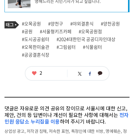
명해드리는 시민기자가 되고 싶습니다.
성
자
프
로
기
필
태
#오목공원
#양천구
#야외결혼식
#양천공원
사
그
관
#공원
#서울형키즈카페
#오목공원점
련
#도시공공쉼터
#2024대한민국 공공디자인대상
태
그
#오목한미술관
#그림쉼터
#식물쉼터
#공공결혼식장
좋
2
카
트
페
아
카
위
이
요
오
터
스
톡
북
댓글은 자유로운 의견 공유의 장이므로 서울시에 대한 신고,
제안, 건의 등 답변이나 개선이 필요한 사항에 대해서는
전자
민원 응답소 누리집을 이용
하여 주시기 바랍니다.
상업성 광고, 저작권 침해, 저속한 표현, 특정인에 대한 비방, 명예훼손, 정