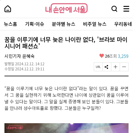
본
페
내
문
이
내
손
검
메
바
지
손
안
색
뉴
로
상
안
주
에
창
전
가
단
에
뉴스홈
기획·이슈
분야별 뉴스
비주얼 뉴스
우리동네
요
서
열
체
기
으
서
서
울
기
보
로
울
비
기
이
-
꿈을 이루기에 너무 늦은 나이란 없다, '브라보 마이
스
동
서
시니어 패션쇼'
바
울
로
시
가
좋
시민기자 윤혜숙
26
조회
3,259
대
기
아
표
발행일
2024.12.12. 14:12
요
소
페
S
글
글
수정일
2024.12.12. 19:11
통
이
N
자
자
포
지
S
크
크
털
U
공
기
기
“꿈을 이루기에 너무 늦은 나이란 없다”라는 말이 있다. 꿈을 꾸면
R
유
크
작
L
하
게
게
서 그 꿈을 실현하기 위해 노력한다면 나이에 상관없이 꿈을 이루어
복
기
변
변
낼 수 있다는 말이다. 그 말을 실제 증명해 보인 분들이 있다. 그분들
사
경
경
을 만나러 성수아트홀로 향했다. 그분들은 누구일까?
하
하
기
기