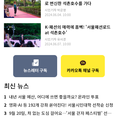
로 변신한 석촌호수를 가다
시민기자 박은영
2024.06.04. 10:00
K-패션의 매력에 흠뻑! '서울패션로드
at 석촌호수'
시민기자 유서경
2024.06.07. 10:00
최신 뉴스
1
내년 서울 예산, 어디에 쓰면 좋을까요? 온라인 투표
2
영화·AI 등 192개 강좌 쏟아진다! 서울시민대학 선착순 신청
3
9월 20일, 차 없는 도심 걸어요…'서울 걷자 페스티벌' 선착순 5천명