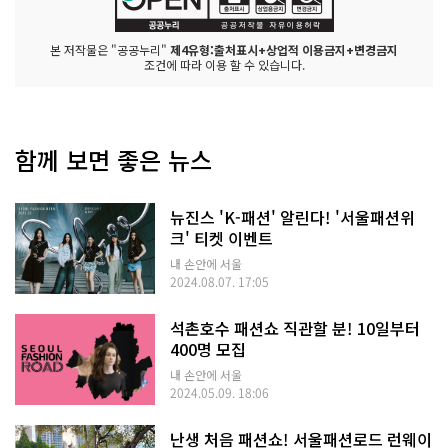
본 저작물은 "공공누리"
제4유형:출처표시+상업적 이용금지+변경금지
조건에 따라 이용 할 수 있습니다.
함께 보면 좋은 뉴스
뉴진스 'K-패션' 알린다! '서울패션위
크' 티켓 이벤트
내 손안에 서울
2024.08.07. 17:05
석촌호수 패션쇼 직관할 분! 10일부터
400명 모집
내 손안에 서울
2024.05.09. 18:06
난생 처음 패션쇼! 서울패션로드 런웨이