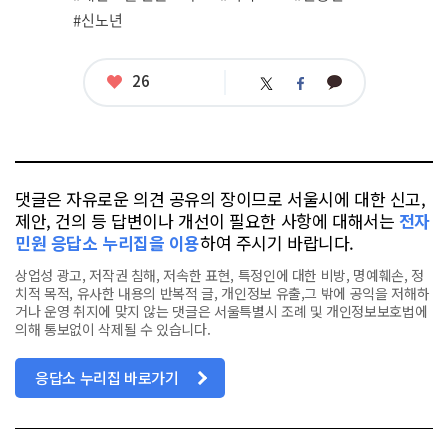
#신노년
좋
26
카
트
페
아
카
위
이
요
오
터
스
톡
북
댓글은 자유로운 의견 공유의 장이므로 서울시에 대한 신고,
제안, 건의 등 답변이나 개선이 필요한 사항에 대해서는
전자
민원 응답소 누리집을 이용
하여 주시기 바랍니다.
상업성 광고, 저작권 침해, 저속한 표현, 특정인에 대한 비방, 명예훼손, 정
치적 목적, 유사한 내용의 반복적 글, 개인정보 유출,그 밖에 공익을 저해하
거나 운영 취지에 맞지 않는 댓글은 서울특별시 조례 및 개인정보보호법에
의해 통보없이 삭제될 수 있습니다.
응답소 누리집 바로가기