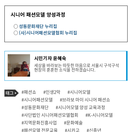
시니어 패션모델 양성과정
○
성동문화재단 누리집
○
(사)시니어패션모델협회 누리집
기
시민기자 윤혜숙
사
세상을 바라보는 따듯한 마음으로 서울시 구석구석
작
현장의 훈훈한 소식을 전하겠습니다.
성
자
프
로
기
필
태
#패션쇼
#인생2막
#시니어모델
사
그
관
#시니어패션모델
#브라보 마이 시니어 패션쇼
련
#성동문화재단
#시니어모델 양성 교육과정
태
그
#사단법인 시니어패션모델협회
#K-시니어모델
#지역문화진흥사업
#문화예술
#패션모델 전문교육
#시카고
#신중년