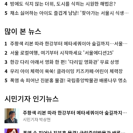
4
밤에도 식지 않는 더위, 도시를 식히는 시원한 해법은?
5
채소 싫어하는 아이도 즐겁게 냠냠! '찾아가는 서울시 식생활 교육' 현장
많이 본 뉴스
1
주황색 리본 따라 한강부터 메타세쿼이아 숲길까지…서울둘레길 15코스
2
서울 로컬여행, 여기부터 시작하세요 '서울에디션25'
3
한강 다리 아래서 영화 한 편! '다리밑 영화관' 무료 상영
4
우리 아이 체력이 쑥쑥! 클라이밍 키즈카페·어린이 체력장
5
폭염 속 피어난 진분홍 물결! 국립중앙박물관 배롱나무 명소
시민기자 인기뉴스
주황색 리본 따라 한강부터 메타세쿼이아 숲길까지…
서울둘레길 15코스
시민기자 박상현
폭염 속 피어난 진분홍 물결! 국립중앙박물관 배롱나