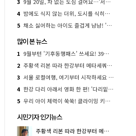
3
9월 20일, 차 없는 도심 걸어요…'서울 걷자 페스티벌' 선착순 5천명
4
밤에도 식지 않는 더위, 도시를 식히는 시원한 해법은?
5
채소 싫어하는 아이도 즐겁게 냠냠! '찾아가는 서울시 식생활 교육' 현장
많이 본 뉴스
1
9월부턴 '기후동행패스' 쓰세요! 39세까지 청년 혜택
2
주황색 리본 따라 한강부터 메타세쿼이아 숲길까지…서울둘레길 15코스
3
서울 로컬여행, 여기부터 시작하세요 '서울에디션25'
4
한강 다리 아래서 영화 한 편! '다리밑 영화관' 무료 상영
5
우리 아이 체력이 쑥쑥! 클라이밍 키즈카페·어린이 체력장
시민기자 인기뉴스
주황색 리본 따라 한강부터 메타세쿼이아 숲길까지…서울둘레길 15코스