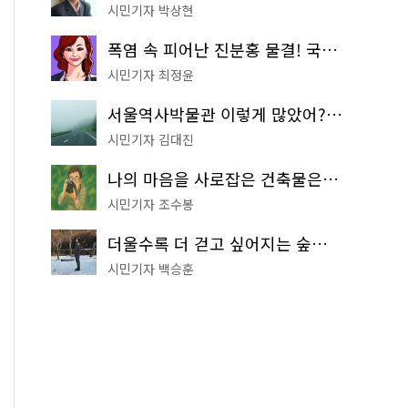
시민기자 박상현
폭염 속 피어난 진분홍 물결! 국립중앙박물관 배롱나무 명소
시민기자 최정윤
서울역사박물관 이렇게 많았어? 주말마다 한 곳씩 떠나는 역사 산책
시민기자 김대진
나의 마음을 사로잡은 건축물은? '서울시 건축상' 수상작 공개!
시민기자 조수봉
더울수록 더 걷고 싶어지는 숲길! 서울둘레길 '아차산 코스'
시민기자 백승훈