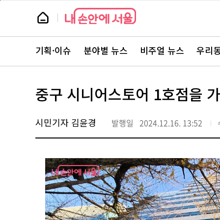
본
페
문
이
뉴
바
지
스
로
상
룸
가
단
뉴
기
으
스
로
기획·이슈
분야별 뉴스
비주얼 뉴스
우리동
주
이
요
동
서
비
스
중구 시니어스토어 1호점을 가
바
로
가
기
시민기자 김윤경
발행일
2024.12.16. 13:52