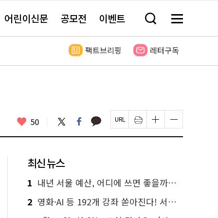
어린이신문
공모전
이벤트
검
메
색
뉴
창
전
열
체
팩트브리핑
레터구독
기
보
기
카
좋
트
페
50
페
인
글
글
카
위
이
아
이
쇄
자
자
오
터
스
요
지
하
크
크
톡
북
U
기
기
기
R
새
크
작
L
창
게
게
최신 뉴스
복
열
변
변
사
림
경
경
하
하
1
내년 서울 예산, 어디에 쓰면 좋을까요? 온라인 투표
기
기
2
영화·AI 등 192개 강좌 쏟아진다! 서울시민대학 선착순 신청