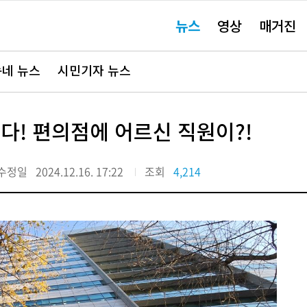
주
뉴스
영상
매거진
요
서
비
스
바
네 뉴스
시민기자 뉴스
로
가
기"
다! 편의점에 어르신 직원이?!
수정일
2024.12.16. 17:22
조회
4,214