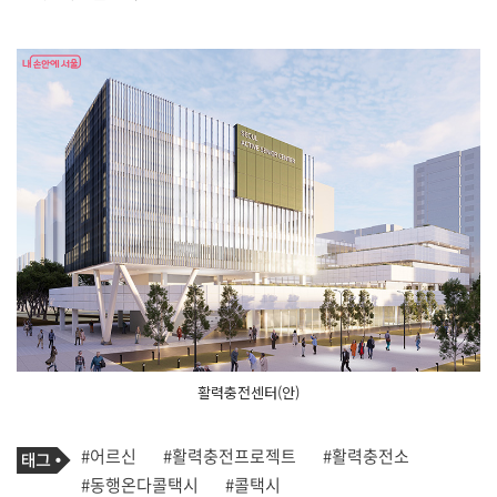
활력충전센터(안)
기
태
#어르신
#활력충전프로젝트
#활력충전소
사
그
관
#동행온다콜택시
#콜택시