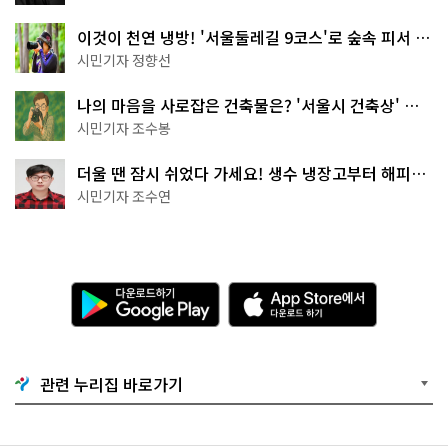
이것이 천연 냉방! '서울둘레길 9코스'로 숲속 피서 떠
나볼까
시민기자 정향선
나의 마음을 사로잡은 건축물은? '서울시 건축상' 수
상작 공개!
시민기자 조수봉
더울 땐 잠시 쉬었다 가세요! 생수 냉장고부터 해피소
·무더위쉼터까지
시민기자 조수연
다
A
운
p
로
p
드
S
하
t
기
o
관련 누리집 바로가기
G
r
o
e
o
에
g
서