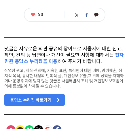
련
태
그
좋
50
카
트
페
아
카
위
이
요
오
터
스
톡
북
댓글은 자유로운 의견 공유의 장이므로 서울시에 대한 신고,
제안, 건의 등 답변이나 개선이 필요한 사항에 대해서는
전자
민원 응답소 누리집을 이용
하여 주시기 바랍니다.
상업성 광고, 저작권 침해, 저속한 표현, 특정인에 대한 비방, 명예훼손, 정
치적 목적, 유사한 내용의 반복적 글, 개인정보 유출,그 밖에 공익을 저해하
거나 운영 취지에 맞지 않는 댓글은 서울특별시 조례 및 개인정보보호법에
의해 통보없이 삭제될 수 있습니다.
응답소 누리집 바로가기