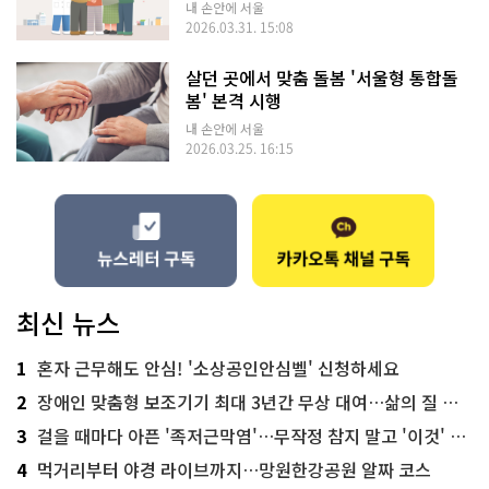
내 손안에 서울
2026.03.31. 15:08
살던 곳에서 맞춤 돌봄 '서울형 통합돌
봄' 본격 시행
내 손안에 서울
2026.03.25. 16:15
최신 뉴스
1
혼자 근무해도 안심! '소상공인안심벨' 신청하세요
2
장애인 맞춤형 보조기기 최대 3년간 무상 대여…삶의 질 높인다
3
걸을 때마다 아픈 '족저근막염'…무작정 참지 말고 '이것' 해보세요!
4
먹거리부터 야경 라이브까지…망원한강공원 알짜 코스