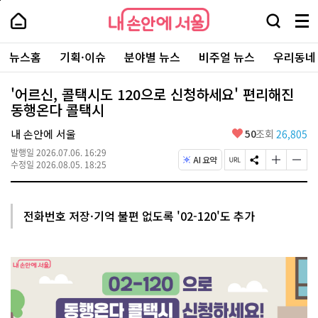
본
페
내
문
이
내
손
검
메
바
지
손
안
색
뉴
로
상
안
주
에
창
전
가
단
에
뉴스홈
기획·이슈
분야별 뉴스
비주얼 뉴스
우리동네
요
서
열
체
기
으
서
서
울
기
보
로
울
비
기
이
-
'어르신, 콜택시도 120으로 신청하세요' 편리해진
스
동
서
동행온다 콜택시
바
울
로
시
가
좋
내 손안에 서울
50
조회
26,805
대
기
아
표
발행일
2026.07.06. 16:29
요
AI 요약
소
페
S
글
글
수정일
2026.08.05. 18:25
통
이
N
자
자
포
지
S
크
크
털
U
공
기
기
R
유
크
작
전화번호 저장·기억 불편 없도록 '02-120'도 추가
L
하
게
게
복
기
변
변
사
경
경
하
하
기
기