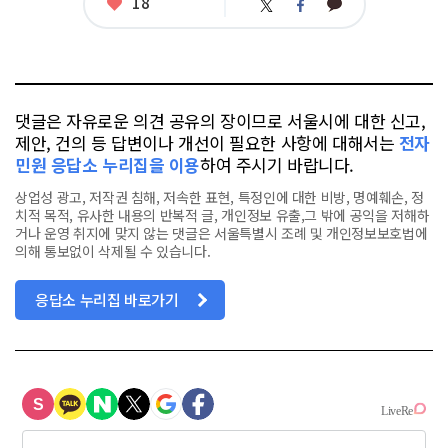
좋
18
카
트
페
아
카
위
이
요
오
터
스
톡
북
댓글은 자유로운 의견 공유의 장이므로 서울시에 대한 신고,
제안, 건의 등 답변이나 개선이 필요한 사항에 대해서는
전자
민원 응답소 누리집을 이용
하여 주시기 바랍니다.
상업성 광고, 저작권 침해, 저속한 표현, 특정인에 대한 비방, 명예훼손, 정
치적 목적, 유사한 내용의 반복적 글, 개인정보 유출,그 밖에 공익을 저해하
거나 운영 취지에 맞지 않는 댓글은 서울특별시 조례 및 개인정보보호법에
의해 통보없이 삭제될 수 있습니다.
응답소 누리집 바로가기