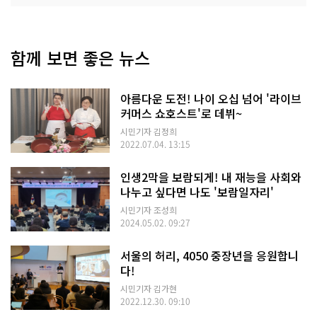
함께 보면 좋은 뉴스
아름다운 도전! 나이 오십 넘어 '라이브
커머스 쇼호스트'로 데뷔~
시민기자 김정희
2022.07.04. 13:15
인생2막을 보람되게! 내 재능을 사회와
나누고 싶다면 나도 '보람일자리'
시민기자 조성희
2024.05.02. 09:27
서울의 허리, 4050 중장년을 응원합니
다!
시민기자 김가현
2022.12.30. 09:10