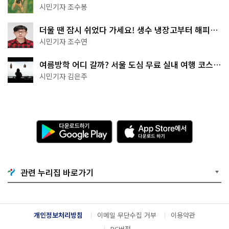
상작 공개!
시민기자 조수봉
더울 땐 잠시 쉬었다 가세요! 생수 냉장고부터 해피소
·무더위쉼터까지
시민기자 조수연
여름방학 어디 갈까? 서울 도심 무료 실내 여행 코스
추천
시민기자 김은주
다
A
운
p
로
p
드
S
하
t
기
o
관련 누리집 바로가기
G
r
o
e
o
에
g
서
l
다
개인정보처리방침
이메일 무단수집 거부
이용약관
e
운
P
로
PC버전