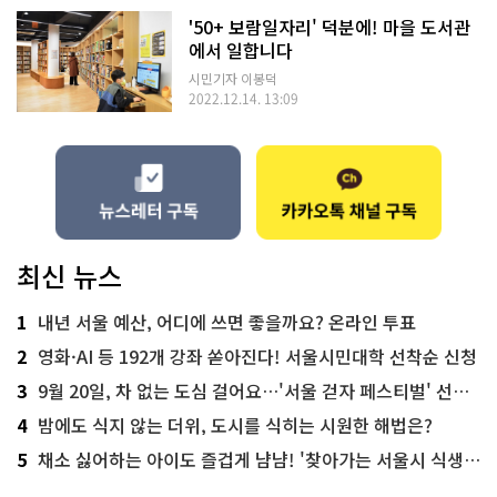
'50+ 보람일자리' 덕분에! 마을 도서관
에서 일합니다
시민기자 이봉덕
2022.12.14. 13:09
최신 뉴스
1
내년 서울 예산, 어디에 쓰면 좋을까요? 온라인 투표
2
영화·AI 등 192개 강좌 쏟아진다! 서울시민대학 선착순 신청
3
9월 20일, 차 없는 도심 걸어요…'서울 걷자 페스티벌' 선착순 5천명
4
밤에도 식지 않는 더위, 도시를 식히는 시원한 해법은?
5
채소 싫어하는 아이도 즐겁게 냠냠! '찾아가는 서울시 식생활 교육' 현장