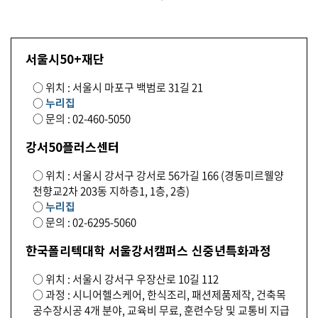
서울시50+재단
○ 위치 : 서울시 마포구 백범로 31길 21
○
누리집
○ 문의 : 02-460-5050
강서50플러스센터
○ 위치 : 서울시 강서구 강서로 56가길 166 (경동미르웰양
천향교2차 203동 지하층1, 1층, 2층)
○
누리집
○ 문의 : 02-6295-5060
한국폴리텍대학 서울강서캠퍼스 신중년특화과정
○ 위치 : 서울시 강서구 우장산로 10길 112
○ 과정 : 시니어헬스케어, 한식조리, 패션제품제작, 건축목
공수장시공 4개 분야, 교육비 무료, 훈련수당 및 교통비 지급