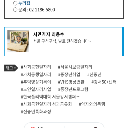
○
누리집
○ 문의 : 02-2186-5800
기
시민기자 최용수
사
서울 구석구석, 발로 전하겠습니다~
작
성
자
프
로
기
필
태
#사회공헌일자리
#서울시보람일자리
사
그
관
#가치동행일자리
#중장년취업
#신중년
련
#추억영상기록이
#VHS영상변환
#강서50+센터
태
그
#노인일자리사업
#중장년프로그램
#한국폴리텍대학 서울강서캠퍼스
#사회공헌일자리 성과공유회
#약자와의동행
#신중년특화과정