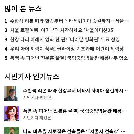
많이 본 뉴스
1
주황색 리본 따라 한강부터 메타세쿼이아 숲길까지…서울둘레길 15코스
2
서울 로컬여행, 여기부터 시작하세요 '서울에디션25'
3
한강 다리 아래서 영화 한 편! '다리밑 영화관' 무료 상영
4
우리 아이 체력이 쑥쑥! 클라이밍 키즈카페·어린이 체력장
5
폭염 속 피어난 진분홍 물결! 국립중앙박물관 배롱나무 명소
시민기자 인기뉴스
주황색 리본 따라 한강부터 메타세쿼이아 숲길까지…
서울둘레길 15코스
시민기자 박상현
폭염 속 피어난 진분홍 물결! 국립중앙박물관 배롱나
무 명소
시민기자 최정윤
나의 마음을 사로잡은 건축물은? '서울시 건축상' 수