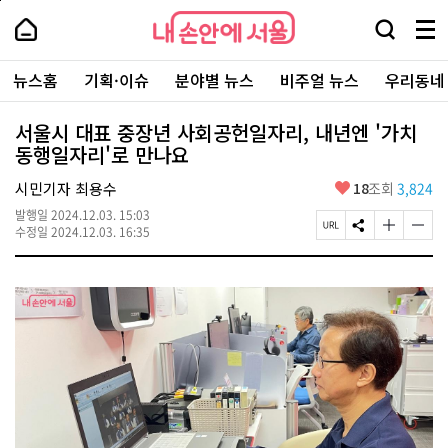
본
페
내
문
이
내
손
검
메
바
지
손
안
색
뉴
로
상
안
주
에
창
전
가
단
에
뉴스홈
기획·이슈
분야별 뉴스
비주얼 뉴스
우리동네
요
서
열
체
기
으
서
서
울
기
보
로
울
비
기
이
-
서울시 대표 중장년 사회공헌일자리, 내년엔 '가치
스
동
서
동행일자리'로 만나요
바
울
로
시
가
좋
시민기자 최용수
18
조회
3,824
대
기
아
표
발행일
2024.12.03. 15:03
요
소
페
S
글
글
수정일
2024.12.03. 16:35
통
이
N
자
자
포
지
S
크
크
털
U
공
기
기
R
유
크
작
L
하
게
게
복
기
변
변
사
경
경
하
하
기
기