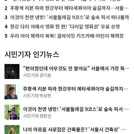
2
주황색 리본 따라 한강부터 메타세쿼이아 숲길까지…서울둘레길 15코스
3
이것이 천연 냉방! '서울둘레길 9코스'로 숲속 피서 떠나볼까
4
한강 다리 아래서 영화 한 편! '다리밑 영화관' 무료 상영
5
우리 아이 체력이 쑥쑥! 클라이밍 키즈카페·어린이 체력장
시민기자 인기뉴스
"편의점인데 아무것도 안 팔아요" 서울에서 가장 특별
한 편의점의 정체
시민기자 권기윤
주황색 리본 따라 한강부터 메타세쿼이아 숲길까지…
서울둘레길 15코스
시민기자 박상현
이것이 천연 냉방! '서울둘레길 9코스'로 숲속 피서 떠
나볼까
시민기자 정향선
나의 마음을 사로잡은 건축물은? '서울시 건축상' 수