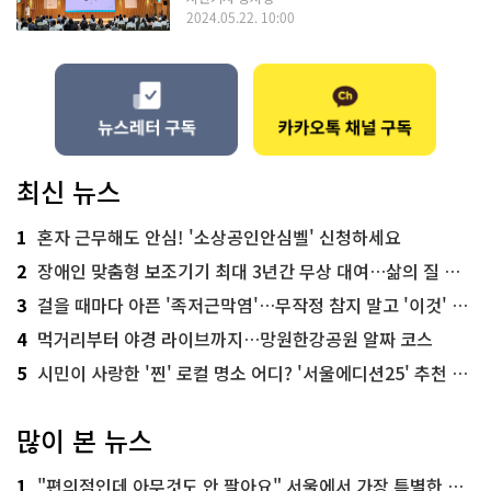
2024.05.22. 10:00
최신 뉴스
1
혼자 근무해도 안심! '소상공인안심벨' 신청하세요
2
장애인 맞춤형 보조기기 최대 3년간 무상 대여…삶의 질 높인다
3
걸을 때마다 아픈 '족저근막염'…무작정 참지 말고 '이것' 해보세요!
4
먹거리부터 야경 라이브까지…망원한강공원 알짜 코스
5
시민이 사랑한 '찐' 로컬 명소 어디? '서울에디션25' 추천 코스
많이 본 뉴스
1
"편의점인데 아무것도 안 팔아요" 서울에서 가장 특별한 편의점의 정체