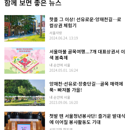
함께 보면 좋은 뉴스
핫플 그 이상! 선유로운·양재천길…로
컬상권 체험기
서울사랑
2024.06.24. 13:19
서울마불 골목여행...7개 대표상권서 이
색 봄축제
내 손안에 서울
2024.05.01. 16:24
양재천·선유로·장충단길…골목 매력에
푹~ 빠져볼 가을!
내 손안에 서울
2023.09.06. 16:20
첫발 뗀 서울청년봉사단! 즐거운 발대식
에 이어질 봉사활동도 기대
시민기자 정지영