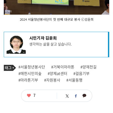
2024 서울청년봉사단의 첫 번째 대규모 봉사 ⓒ김윤희
기
시민기자 김윤희
사
생각하는 삶을 살고 싶습니다.
작
성
자
프
로
기
필
태
#서울청년봉사단
#거북이마라톤
#양재천길
사
그
관
#매헌시민의숲
#양제at센터
#걸음기부
련
#마라톤기부
#자원봉사
#서울동행
태
그
좋
7
카
트
페
아
카
위
이
요
오
터
스
톡
북