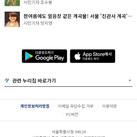
상작 공개!
시민기자 조수봉
한여름에도 얼음장 같은 계곡물! 서울 '진관사 계곡'이
천국이네~
시민기자 양지영
다
A
운
p
로
p
드
S
하
t
기
o
관련 누리집 바로가기
G
r
o
e
o
에
g
서
l
다
개인정보처리방침
이메일 무단수집 거부
이용약관
e
운
P
로
PC버전
l
드
a
하
y
기
서울특별시청 04524