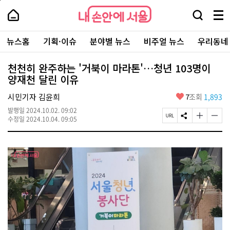
본
페
내
문
이
내
손
검
메
바
지
손
안
색
뉴
로
상
안
주
에
창
전
가
단
에
뉴스홈
기획·이슈
분야별 뉴스
비주얼 뉴스
우리동네
요
서
열
체
기
으
서
서
울
기
보
로
울
비
기
이
-
천천히 완주하는 '거북이 마라톤'…청년 103명이
스
동
서
양재천 달린 이유
바
울
로
시
가
좋
시민기자 김윤희
7
조회
1,893
대
기
아
표
발행일
2024.10.02. 09:02
요
소
페
S
글
글
수정일
2024.10.04. 09:05
통
이
N
자
자
포
지
S
크
크
털
U
공
기
기
R
유
크
작
L
하
게
게
복
기
변
변
사
경
경
하
하
기
기