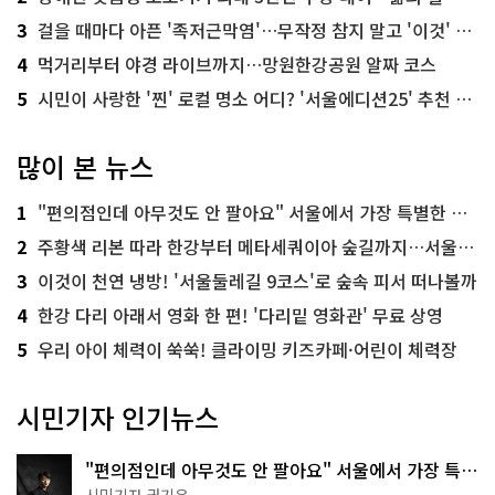
3
걸을 때마다 아픈 '족저근막염'…무작정 참지 말고 '이것' 해보세요!
4
먹거리부터 야경 라이브까지…망원한강공원 알짜 코스
5
시민이 사랑한 '찐' 로컬 명소 어디? '서울에디션25' 추천 코스
많이 본 뉴스
1
"편의점인데 아무것도 안 팔아요" 서울에서 가장 특별한 편의점의 정체
2
주황색 리본 따라 한강부터 메타세쿼이아 숲길까지…서울둘레길 15코스
3
이것이 천연 냉방! '서울둘레길 9코스'로 숲속 피서 떠나볼까
4
한강 다리 아래서 영화 한 편! '다리밑 영화관' 무료 상영
5
우리 아이 체력이 쑥쑥! 클라이밍 키즈카페·어린이 체력장
시민기자 인기뉴스
"편의점인데 아무것도 안 팔아요" 서울에서 가장 특별
한 편의점의 정체
시민기자 권기윤