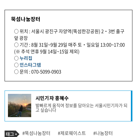
뚝섬나눔장터
○ 위치 : 서울시 광진구 자양역(뚝섬한강공원) 2‧3번 출구
앞 광장
○ 기간 : 8월 31일~9월 29일 매주 토‧일요일 13:00~17:00
(※ 추석 연휴 9월 14일~15일 제외)
○
누리집
○
인스타그램
○ 문의 : 070-5099-0903
기
시민기자 홍혜수
사
발빠르게 움직여 정보를 담아오는 서울시민기자가 되
작
고 싶습니다
성
자
프
로
기
필
태
#뚝섬나눔장터
#제로웨이스트
#나눔장터
사