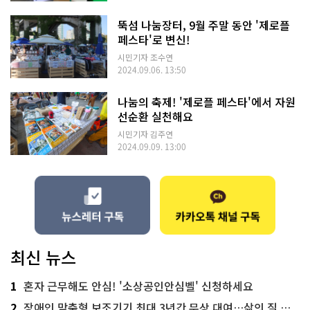
뚝섬 나눔장터, 9월 주말 동안 '제로플
페스타'로 변신!
시민기자 조수연
2024.09.06. 13:50
나눔의 축제! '제로플 페스타'에서 자원
선순환 실천해요
시민기자 김주연
2024.09.09. 13:00
최신 뉴스
1
혼자 근무해도 안심! '소상공인안심벨' 신청하세요
2
장애인 맞춤형 보조기기 최대 3년간 무상 대여…삶의 질 높인다