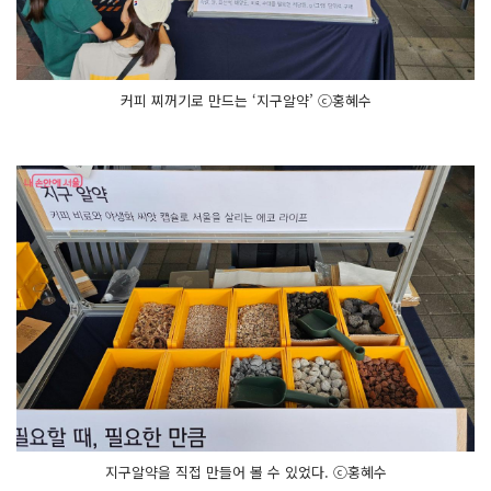
커피 찌꺼기로 만드는 ‘지구알약’ ⓒ홍혜수
지구알약을 직접 만들어 볼 수 있었다. ⓒ홍혜수