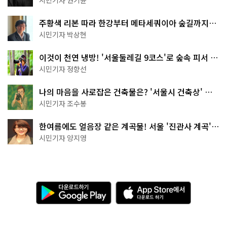
주황색 리본 따라 한강부터 메타세쿼이아 숲길까지…
서울둘레길 15코스
시민기자 박상현
이것이 천연 냉방! '서울둘레길 9코스'로 숲속 피서 떠
나볼까
시민기자 정향선
나의 마음을 사로잡은 건축물은? '서울시 건축상' 수
상작 공개!
시민기자 조수봉
한여름에도 얼음장 같은 계곡물! 서울 '진관사 계곡'이
천국이네~
시민기자 양지영
다
A
운
p
로
p
드
S
하
t