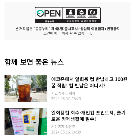
본 저작물은 "공공누리"
제4유형:출처표시+상업적 이용금지+변경금지
조건에 따라 이용 할 수 있습니다.
함께 보면 좋은 뉴스
에코존에서 일회용 컵 반납하고 100원
꿀 적립! 컵 반납은 어디서?
시민기자 김재형
2024.08.07. 15:23
일회용컵 회수·개인컵 포인트제, 슬기
로운 카페생활에 필수!
시민기자 엄윤주
2024.08.16. 14:39