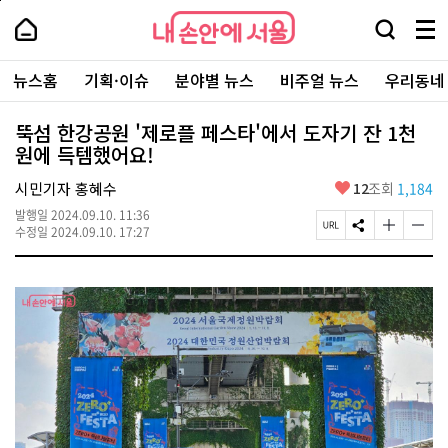
본
페
내
문
이
내
손
검
메
바
지
손
안
색
뉴
로
상
안
주
에
창
전
가
단
에
뉴스홈
기획·이슈
분야별 뉴스
비주얼 뉴스
우리동네
요
서
열
체
기
으
서
서
울
기
보
로
울
비
기
이
-
뚝섬 한강공원 '제로플 페스타'에서 도자기 잔 1천
스
동
서
원에 득템했어요!
바
울
로
시
가
좋
시민기자 홍혜수
12
조회
1,184
대
기
아
표
발행일
2024.09.10. 11:36
요
소
페
S
글
글
수정일
2024.09.10. 17:27
통
이
N
자
자
포
지
S
크
크
털
U
공
기
기
R
유
크
작
L
하
게
게
복
기
변
변
사
경
경
하
하
기
기