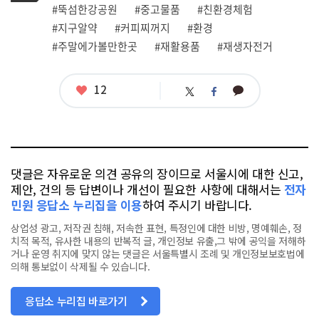
그
관
#뚝섬한강공원
#중고물품
#친환경체험
련
#지구알약
#커피찌꺼지
#환경
태
그
#주말에가볼만한곳
#재활용품
#재생자전거
좋
12
카
트
페
아
카
위
이
요
오
터
스
톡
북
댓글은 자유로운 의견 공유의 장이므로 서울시에 대한 신고,
제안, 건의 등 답변이나 개선이 필요한 사항에 대해서는
전자
민원 응답소 누리집을 이용
하여 주시기 바랍니다.
상업성 광고, 저작권 침해, 저속한 표현, 특정인에 대한 비방, 명예훼손, 정
치적 목적, 유사한 내용의 반복적 글, 개인정보 유출,그 밖에 공익을 저해하
거나 운영 취지에 맞지 않는 댓글은 서울특별시 조례 및 개인정보보호법에
의해 통보없이 삭제될 수 있습니다.
응답소 누리집 바로가기