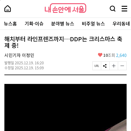
본
페
내
문
이
내
손
검
메
바
지
손
안
색
뉴
로
상
안
주
에
창
전
가
단
에
뉴스홈
기획·이슈
분야별 뉴스
비주얼 뉴스
우리동네
요
서
열
체
기
으
서
서
울
기
보
로
울
비
기
이
-
해치부터 라인프렌즈까지…DDP는 크리스마스 축
스
동
서
제 중!
바
울
로
시
가
좋
시민기자 이정민
10
조회
2,640
대
기
아
표
발행일
2025.12.19. 16:20
요
소
페
S
글
글
수정일
2025.12.19. 15:09
통
이
N
자
자
포
지
S
크
크
털
U
공
기
기
R
유
크
작
L
하
게
게
복
기
변
변
사
경
경
하
하
기
기