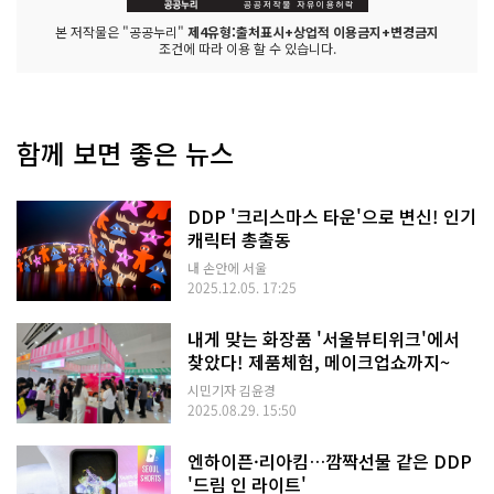
i
n
본 저작물은 "공공누리"
제4유형:출처표시+상업적 이용금지+변경금지
g C
조건에 따라 이용 할 수 있습니다.
r
y
s
t
a
l)' 포
함께 보면 좋은 뉴스
토
존
해
치
DDP '크리스마스 타운'으로 변신! 인기
와 코
니, 브
캐릭터 총출동
라
운 프
내 손안에 서울
렌
2025.12.05. 17:25
즈
들
과 코
내게 맞는 화장품 '서울뷰티위크'에서
니
도 찰
찾았다! 제품체험, 메이크업쇼까지~
칵!
'서
시민기자 김윤경
울
2025.08.29. 15:50
라
이
트 D
엔하이픈·리아킴…깜짝선물 같은 DDP
D
P 2
'드림 인 라이트'
0