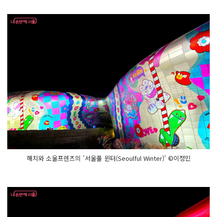
까
기 인
형'을 개
막
공
연
으
로 선
보
였
다.
'서
울
풀 윈
터
(S
e
o
u
l
f
u
l W
해치와 소울프렌즈의 '서울풀 윈터(Seoulful Winter)' ©이정민
i
n
t
e
r)'
해
치
와 소
울