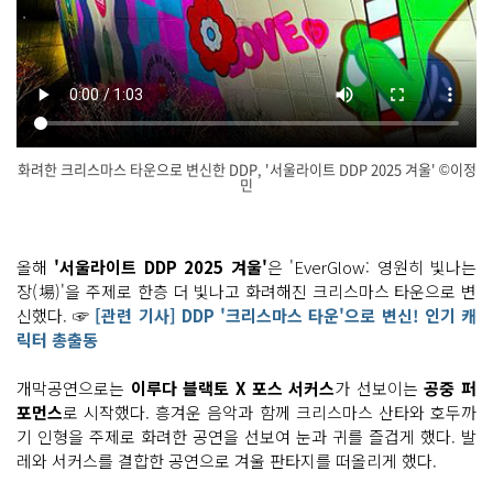
화려한 크리스마스 타운으로 변신한 DDP, '서울라이트 DDP 2025 겨울' ©이정
민
'서
닫
울
기
라
이
올해
'서울라이트 DDP 2025 겨울'
은 'EverGlow: 영원히 빛나는
트 D
장(場)'을 주제로 한층 더 빛나고 화려해진 크리스마스 타운으로 변
D
P 2
신했다. ☞
[관련 기사] DDP '크리스마스 타운'으로 변신! 인기 캐
0
2
릭터 총출동
5 겨
울'
E
개막공연으로는
이루다 블랙토 X 포스 서커스
가 선보이는
공중 퍼
v
포먼스
로 시작했다. 흥겨운 음악과 함께 크리스마스 산타와 호두까
e
r
기 인형을 주제로 화려한 공연을 선보여 눈과 귀를 즐겁게 했다. 발
G
레와 서커스를 결합한 공연으로 겨울 판타지를 떠올리게 했다.
l
o
w: 영