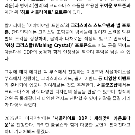
다.
라운)과 병아리(샐리)의 크리스마스 소품을 착용한
귀여운 포토존
과
'어 크
계단 위
'하트 서울라이트' 포토존
이 있다.
리
스
마
팔거리에는 '이야이야앤 프렌즈'의
크리스마스 스노우맨과 별 포토
스 어
드
존
, 잔디언덕에는 크리스탈 조형물이 밤하늘에 떨어진 소원을 담은
벤
처
별의 조각을 상징하며, 음악과 다채로운 색상의 빛으로 반짝이는
(A C
'위싱 크리스탈(Wishing Crystal)' 포토존
으로 어느 곳을 찍어도
h
r
아름다운 DDP의 풍경과 함께 인생샷을 찍으며 추억을 남길 수 있
i
다.
s
t
m
그밖에 해치 에디션 팩 부스에서 진행하는 이벤트와 서울마이소울
a
s A
부스에서 진행하는 크리스마스 카드, 뽑기 이벤트 등
다양한 이벤트
d
v
가 준비되어 있으니 참여해보는 것도 추천한다.
서울굿즈샵
에서는
e
크리스마스에 맞춰 다양한 디자인의 상품을 만날 수 있으며, 창작의
n
t
정원 등 둘레길에서 다양한 전시도 관람할 수 있어 연말을 즐길 거리
u
가 다양해 좋았다.
r
e)'
할
2025년의 마지막밤에는
'서울라이트 DDP : 새해맞이 카운트다
머
니
운'
을 진행한다. 화려한 불꽃쇼와 함께 다양한 공연이 펼쳐진다고
를 뜻
하
하니 기대해봐도 좋겠다.
는 그