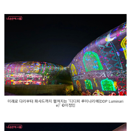
D
S)'
귀
여
운 라
인
프
렌
즈 캐
릭
터
들
의 크
리
스
마
스, 어
가
행
렬, 홀
리
데
이
를 볼 수 있
미래로 다리부터 파사드까지 펼쳐지는 '디디피 루미나리에(DDP Luminari
다.
e)' ©이정민
'디
디
피 윈
터 기
프
트
(D