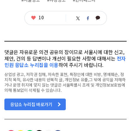
즈'의 캐
릭
터 포
토
좋
10
카
트
페
존
아
카
위
이
'라
요
오
터
스
인
톡
프
북
렌
즈' 브
라
운
댓글은 자유로운 의견 공유의 장이므로 서울시에 대한 신고,
과 샐
리
제안, 건의 등 답변이나 개선이 필요한 사항에 대해서는
전자
의 귀
민원 응답소 누리집을 이용
하여 주시기 바랍니다.
여
운 포
토
상업성 광고, 저작권 침해, 저속한 표현, 특정인에 대한 비방, 명예훼손, 정
존
치적 목적, 유사한 내용의 반복적 글, 개인정보 유출,그 밖에 공익을 저해하
과 하
거나 운영 취지에 맞지 않는 댓글은 서울특별시 조례 및 개인정보보호법에
트 서
울
의해 통보없이 삭제될 수 있습니다.
라
이
트 포
응답소 누리집 바로가기
토
존
'이
야
이
야
앤 프