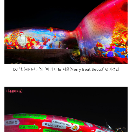
프
렌
즈
의 사
랑
스
러
움
을 패
턴
아
트
형
식
으
로 구
DJ ‘힙(HIP)산타’의 '메리 비트 서울(Merry Beat Seoul)' ©이정민
현
했
다.
희
망
과 응
원
의 메
세
지
도 담
고 있
다.
'메
리 비
트 서