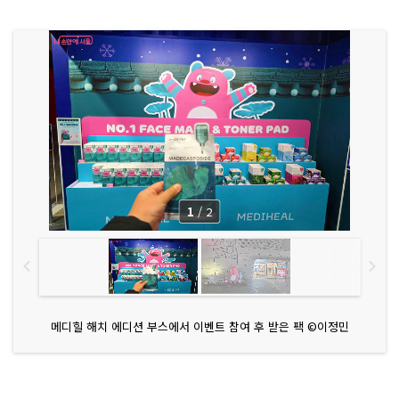
출
한
다.
‘힙
(H
I
P)
산
타
가 두
고 간 선
물
들'
D
D
P 곳
곳
1
/
2
에 산
타
가 두
고 간 선
물 포
토
존
이 있
다.
메디힐 해치 에디션 부스에서 이벤트 참여 후 받은 팩 ©이정민
하
늘
에
서 흘
러
내