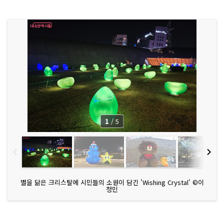
리
스
어 '이
야
이
야
(Y
i
a
y
i
a)'와 친
구
들
의 동
화
같
1
/
5
은 이
야
기
가 펼
쳐
진
다.
'디
디
별을 닮은 크리스탈에 시민들의 소원이 담긴 'Wishing Crystal' ©이
피 루
정민
미
나
리
에
(D