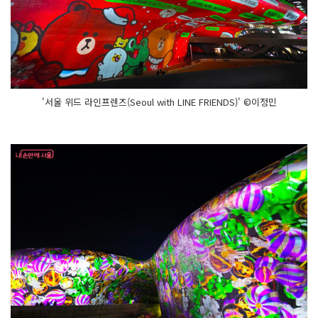
울
(M
e
r
r
y B
e
a
t S
e
'서울 위드 라인프렌즈(Seoul with LINE FRIENDS)' ©이정민
o
u
l)'
D
J '힙
(H
I
P) 산
타'와 E
D
M
음
악
에 맞
춰 춤
추
는 산
타
들
의 유
쾌
하