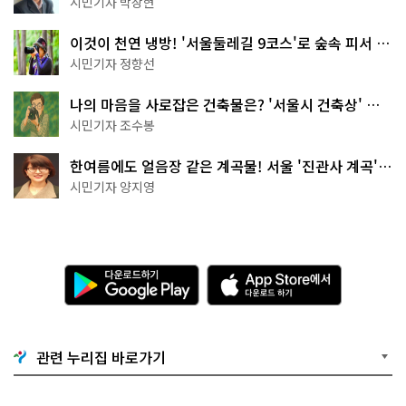
시민기자 박상현
이것이 천연 냉방! '서울둘레길 9코스'로 숲속 피서 떠
나볼까
시민기자 정향선
나의 마음을 사로잡은 건축물은? '서울시 건축상' 수
상작 공개!
시민기자 조수봉
한여름에도 얼음장 같은 계곡물! 서울 '진관사 계곡'이
천국이네~
시민기자 양지영
다
A
운
p
로
p
드
S
하
t
기
o
관련 누리집 바로가기
G
r
o
e
o
에