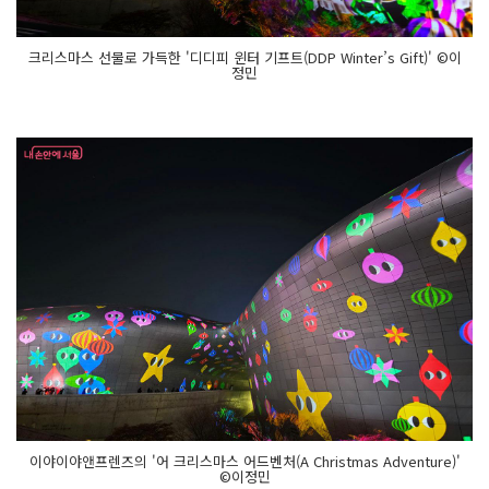
고 색
다
른 미
크리스마스 선물로 가득한 '디디피 윈터 기프트(DDP Winter’s Gift)' ©이
디
정민
어
파
사
드
를 볼 수 있
다.
'서
울 위
드 라
인
프
렌
즈
(S
e
o
u
l w
i
t
h L
I
N
E F
R
I
이야이야앤프렌즈의 '어 크리스마스 어드벤처(A Christmas Adventure)'
E
©이정민
N