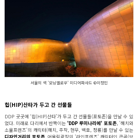
D
P W
i
n
t
e
r’s G
i
f
t)'
산
타
마
을, 쿠
키, 오
너
먼
트, 사
탕, 선
서울의 색 '모닝옐로우' 미디어파사드 ©이정민
물 등 크
리
스
마
스 선
힙(HIP)산타가 두고 간 선물들
물
이 가
DDP 곳곳에 ‘힙(HIP)산타’가 두고 간 선물들(포토존)을 만날 수 있
득
한 D
었다. 미래로 다리에서 반짝이는
'DDP 루미나리에' 포토존
, '해치와
D
P
소울프렌즈'의 캐릭터(해치, 주작, 현무, 백호, 청룡)를 만날 수 있는
를 담
디자인거리의 포토존
, 어울림광장의 '라인프렌즈' 캐릭터인 큰곰(브
고 있