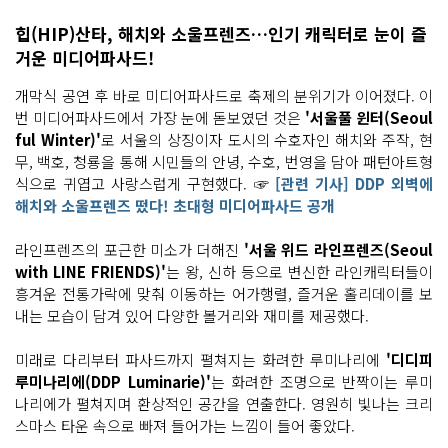
원
히 빛
힙(HIP)산타, 해치와 소울프렌즈…인기 캐릭터로 눈이 즐
나
는 장
거운 미디어파사드!
을 주
제
개막식 공연 후 바로 미디어파사드로 축제의 분위기가 이어졌다. 이
로 크
리
번 미디어파사드에서 가장 눈에 돋보였던 것은
'서울풀 윈터(Seoul
스
마
ful Winter)'
로 서울의 상징이자 도시의 수호자인 해치와 주작, 현
스
무, 백호, 청룡을 통해 시민들의 안녕, 수호, 번영을 담아 패턴아트형
타
운
식으로 귀엽고 사랑스럽게 구현했다. ☞
[관련 기사] DDP 외벽에
으
해치와 소울프렌즈 떴다! 초대형 미디어파사드 공개
로 변
신
했
라인프렌즈의 포근한 미소가 더해진
'서울 위드 라인프렌즈(Seoul
다.
이
with LINE FRIENDS)'
는 왕, 신하 등으로 변신한 라인캐릭터들이
루
다 블
흥겨운 전통가락에 맞춰 이동하는 어가행렬, 즐거운 홀리데이를 보
랙
내는 모습이 담겨 있어 다양한 볼거리와 재미를 제공했다.
토
X
포
미래로 다리부터 파사드까지 펼쳐지는 화려한 루미나리에
'디디피
스 서
커
루미나리에(DDP Luminarie)'
는 화려한 조명으로 반짝이는 루미
스
나리에가 펼쳐지며 환상적인 공간을 연출한다. 영원히 빛나는 크리
의 '산
타
스마스 타운 속으로 빠져 들어가는 느낌이 들어 좋았다.
와 호
두