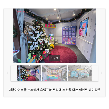
D
P L
u
m
i
n
a
r
i
e)'
화
려
한 조
명
으
로 반
짝
1
/
3
이
는 루
미
나
리
에
가 펼
쳐
지
서울마이소울 부스에서 스탬프와 트리에 소원을 다는 이벤트 ©이정민
며 환
상
적
인 공
간
을 연