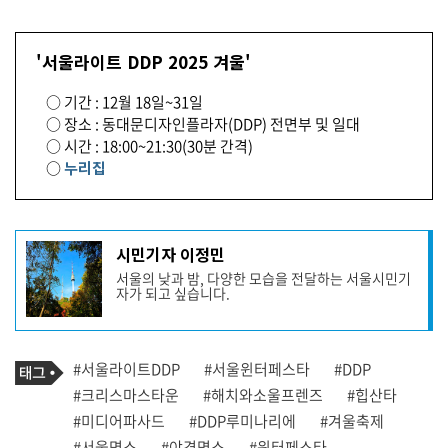
리
듯 펼
쳐
지
'서울라이트 DDP 2025 겨울'
는 수
많
은 별 모
○ 기간 : 12월 18일~31일
티
○ 장소 : 동대문디자인플라자(DDP) 전면부 및 일대
프 'D
D
○ 시간 : 18:00~21:30(30분 간격)
P 루
미
○
누리집
나
리
에' 포
토
존
기
디
시민기자 이정민
사
자
서울의 낮과 밤, 다양한 모습을 전달하는 서울시민기
인
작
거
자가 되고 싶습니다.
성
리
자
의 사
프
랑
로
스
기
러
필
태
#서울라이트DDP
#서울윈터페스타
#DDP
사
운 '해
그
관
치
#크리스마스타운
#해치와소울프렌즈
#힙산타
와 소
련
울
#미디어파사드
#DDP루미나리에
#겨울축제
태
프
그
#서울명소
#야경명소
#윈터페스타
렌