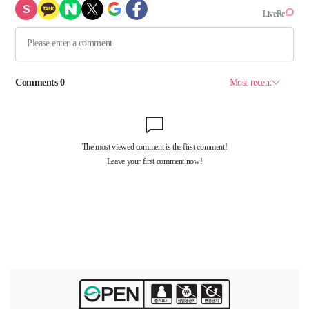
렌
즈'의 크
리
스
마
스 스
노
우
맨
과 별 포
토
존
밤
하
늘
에 떨
어
진 소
원
을 담
은 별
의 조
각
'위
싱 크
리
스
탈
(W
i
s
h