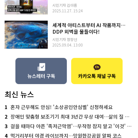
2
시민기자 김아름
5 겨
2025.11.27. 15:24
울'
2
0
세계적 아티스트부터 AI 작품까지…
2
5.
DDP 외벽을 물들이다!
1
2.
시민기자 정향선
1
2025.09.04. 13:00
8.
~
1
2.
3
1.
최신 뉴스
1
혼자 근무해도 안심! '소상공인안심벨' 신청하세요
2
장애인 맞춤형 보조기기 최대 3년간 무상 대여…삶의 질 높인다
3
걸을 때마다 아픈 '족저근막염'…무작정 참지 말고 '이것' 해보세요!
4
먹거리부터 야경 라이브까지…망원한강공원 알짜 코스