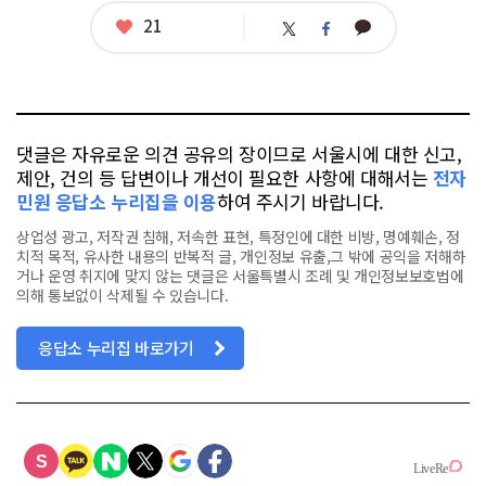
좋
21
카
트
페
아
카
위
이
요
오
터
스
톡
북
댓글은 자유로운 의견 공유의 장이므로 서울시에 대한 신고,
제안, 건의 등 답변이나 개선이 필요한 사항에 대해서는
전자
민원 응답소 누리집을 이용
하여 주시기 바랍니다.
상업성 광고, 저작권 침해, 저속한 표현, 특정인에 대한 비방, 명예훼손, 정
치적 목적, 유사한 내용의 반복적 글, 개인정보 유출,그 밖에 공익을 저해하
거나 운영 취지에 맞지 않는 댓글은 서울특별시 조례 및 개인정보보호법에
의해 통보없이 삭제될 수 있습니다.
응답소 누리집 바로가기