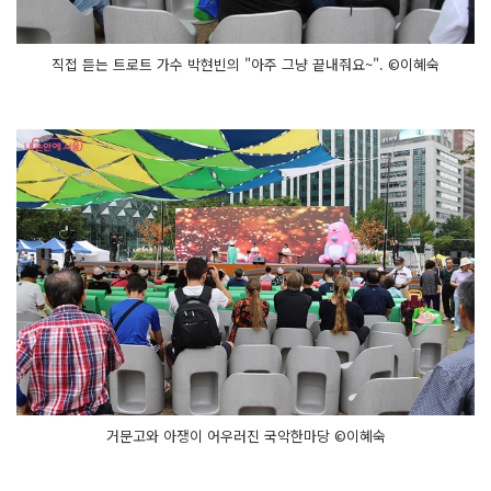
직접 듣는 트로트 가수 박현빈의 "아주 그냥 끝내줘요~". ©이혜숙
거문고와 아쟁이 어우러진 국악한마당 ©이혜숙