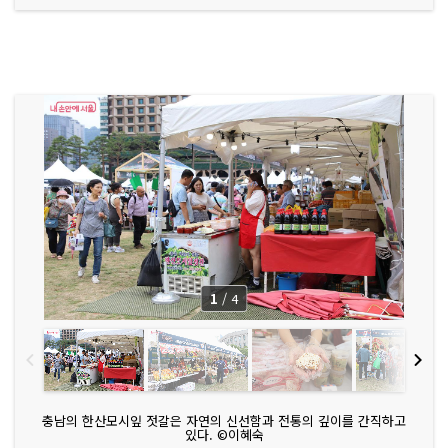
1
/
4
충남의 한산모시잎 젓갈은 자연의 신선함과 전통의 깊이를 간직하고
있다. ©이혜숙