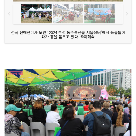
전국 산해진미가 모인 ‘2024 추석 농수특산물 서울장터’에서 풍물놀이
패가 흥을 돋우고 있다. ©이혜숙