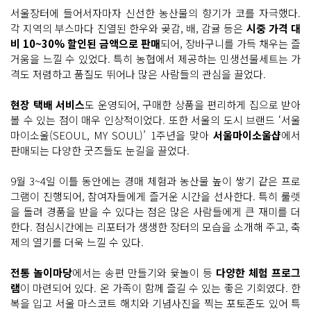
서울장터에 들어서자마자 신선한 농산물의 향기가 코를 자극했다.
각 지역의 부스마다 진열된 한우와 곶감, 배, 감귤 등은
시중 가격 대
비 10~30% 할인된 금액으로 판매
되어, 장바구니를 가득 채우는 즐
거움을 느낄 수 있었다. 특히 농협에서 제공하는 민생선물세트는 가
격도 저렴하고 품질도 뛰어나 많은 사람들의 관심을 끌었다.
현장 택배 서비스
도 운영되어, 구매한 상품을 편리하게 집으로 받아
볼 수 있는 점이 매우 인상적이었다. 또한 서울의 도시 브랜드 ‘서울
마이소울(SEOUL, MY SOUL)’ 1주년을 맞아
서울마이소울샵
에서
판매되는 다양한 굿즈들도 눈길을 끌었다.
9월 3~4일 이틀 동안에는 경매 체험과 농산물 높이 쌓기 같은 프로
그램이 진행되어, 참여자들에게 즐거운 시간을 선사한다. 특히 룰렛
을 돌려 경품을 받을 수 있다는 점은 많은 사람들에게 큰 재미를 더
한다. 점심시간에는 리포터가 생생한 장터의 모습을 소개해 주고, 축
제의 열기를 더욱 느낄 수 있다.
전통 놀이마당
에서는 송편 만들기와 윷놀이 등
다양한 체험 프로그
램
이 마련되어 있다. 온 가족이 함께 즐길 수 있는 좋은 기회였다. 한
복을 입고 서울 마스코트 해치와 기념사진을 찍는 포토존도 있어 특