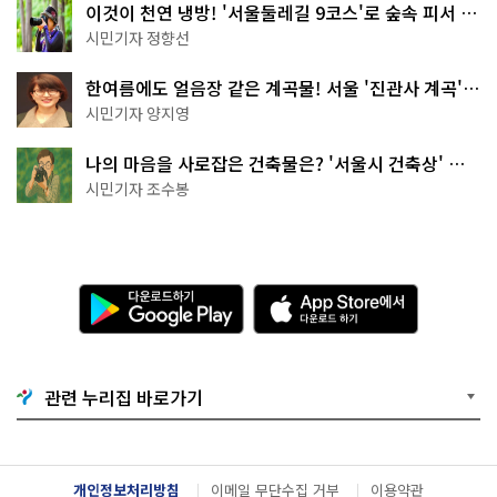
이것이 천연 냉방! '서울둘레길 9코스'로 숲속 피서 떠
나볼까
시민기자 정향선
한여름에도 얼음장 같은 계곡물! 서울 '진관사 계곡'이
천국이네~
시민기자 양지영
나의 마음을 사로잡은 건축물은? '서울시 건축상' 수
상작 공개!
시민기자 조수봉
다
A
운
p
로
p
드
S
하
t
기
o
관련 누리집 바로가기
G
r
o
e
o
에
g
서
l
다
개인정보처리방침
이메일 무단수집 거부
이용약관