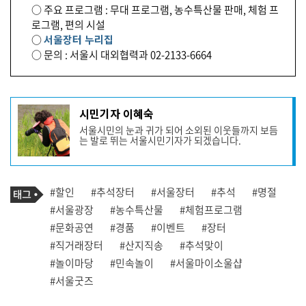
○ 주요 프로그램 : 무대 프로그램, 농수특산물 판매, 체험 프
로그램, 편의 시설
○
서울장터 누리집
○ 문의 : 서울시 대외협력과 02-2133-6664
기
시민기자 이혜숙
사
서울시민의 눈과 귀가 되어 소외된 이웃들까지 보듬
작
는 발로 뛰는 서울시민기자가 되겠습니다.
성
자
프
로
기
필
태
#할인
#추석장터
#서울장터
#추석
#명절
사
그
관
#서울광장
#농수특산물
#체험프로그램
련
#문화공연
#경품
#이벤트
#장터
태
그
#직거래장터
#산지직송
#추석맞이
#놀이마당
#민속놀이
#서울마이소울샵
#서울굿즈