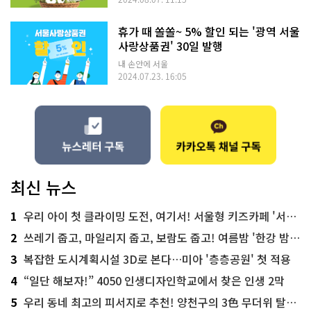
휴가 때 쏠쏠~ 5% 할인 되는 '광역 서울
사랑상품권' 30일 발행
내 손안에 서울
2024.07.23. 16:05
최신 뉴스
1
우리 아이 첫 클라이밍 도전, 여기서! 서울형 키즈카페 '서울가족플라자점'
2
쓰레기 줍고, 마일리지 줍고, 보람도 줍고! 여름밤 '한강 밤마실 줍깅'
3
복잡한 도시계획시설 3D로 본다…미아 '층층공원' 첫 적용
4
“일단 해보자!” 4050 인생디자인학교에서 찾은 인생 2막
5
우리 동네 최고의 피서지로 추천! 양천구의 3色 무더위 탈출 명소