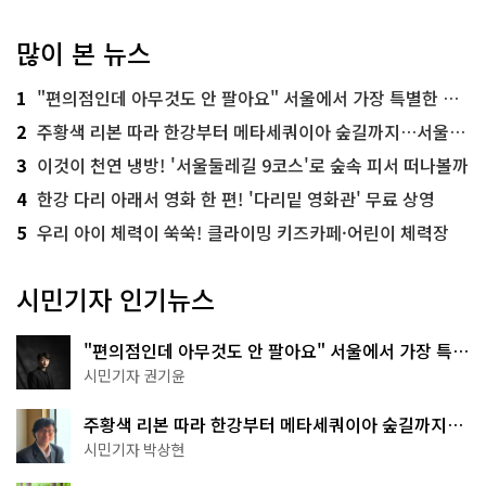
많이 본 뉴스
1
"편의점인데 아무것도 안 팔아요" 서울에서 가장 특별한 편의점의 정체
2
주황색 리본 따라 한강부터 메타세쿼이아 숲길까지…서울둘레길 15코스
3
이것이 천연 냉방! '서울둘레길 9코스'로 숲속 피서 떠나볼까
4
한강 다리 아래서 영화 한 편! '다리밑 영화관' 무료 상영
5
우리 아이 체력이 쑥쑥! 클라이밍 키즈카페·어린이 체력장
시민기자 인기뉴스
"편의점인데 아무것도 안 팔아요" 서울에서 가장 특별
한 편의점의 정체
시민기자 권기윤
주황색 리본 따라 한강부터 메타세쿼이아 숲길까지…
서울둘레길 15코스
시민기자 박상현