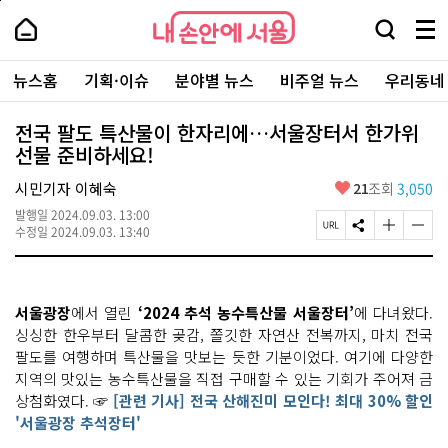
본
페
내
문
이
내
손
검
메
바
지
손
안
색
뉴
로
상
안
주
에
창
전
가
단
에
뉴스홈
기획·이슈
분야별 뉴스
비주얼 뉴스
우리동네
요
서
열
체
기
으
서
서
울
기
보
로
울
비
기
이
-
전국 팔도 특산물이 한자리에…서울장터서 한가위
스
동
서
선물 준비하세요!
바
울
로
시
가
좋
시민기자 이혜숙
21
조회
3,050
대
기
아
표
발행일
2024.09.03. 13:00
요
소
페
S
글
글
수정일
2024.09.03. 13:40
통
이
N
자
자
포
지
S
크
크
털
U
공
기
기
R
유
크
작
서울광장
에서 열린
‘2024 추석 농수특산물 서울장터’
에 다녀왔다.
L
하
게
게
복
기
변
변
싱싱한 한우부터 달콤한 곶감, 쫄깃한 자연산 전복까지, 마치 전국
사
경
경
팔도를 여행하며 특산물을 맛보는 듯한 기분이었다. 여기에 다양한
하
하
지역의 맛있는 농수특산물을 직접 구매할 수 있는 기회가 주어져 금
기
기
상첨화였다. ☞
[관련 기사] 전국 산해진미 모인다! 최대 30% 할인
'서울광장 추석장터'