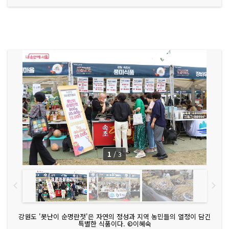
1
/
3
강원도 '못난이 순명란젓'은 자연의 정성과 지역 농민들의 열정이 담긴
특별한 식품이다. ©이혜숙