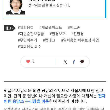
사
생각하는 삶을 살고 싶습니다.
작
성
자
프
로
기
필
태
#일회용컵
#제로웨이스트
#에코존
사
그
관
#자원순환보증금
#환경보호
#친환경
련
#무인회수기
#컵테크
#일회용컵 회수보상 사업
태
그
#일회용컵 회수
좋
2
카
트
페
아
카
위
이
요
오
터
스
톡
북
댓글은 자유로운 의견 공유의 장이므로 서울시에 대한 신고,
제안, 건의 등 답변이나 개선이 필요한 사항에 대해서는
전자
민원 응답소 누리집을 이용
하여 주시기 바랍니다.
상업성 광고, 저작권 침해, 저속한 표현, 특정인에 대한 비방, 명예훼손, 정