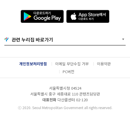
다
A
운
p
로
p
드
S
하
t
기
o
관련 누리집 바로가기
G
r
o
e
o
에
g
서
l
다
개인정보처리방침
이메일 무단수집 거부
이용약관
e
운
P
로
PC버전
l
드
a
하
y
기
서울특별시청 04524
서울특별시 중구 세종대로 110 콘텐츠담당관
대표전화
다산콜센터
02-120
ⓒ
2020. Seoul Metropolitan Government all rights reserved.