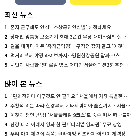
최신 뉴스
1
혼자 근무해도 안심! '소상공인안심벨' 신청하세요
2
장애인 맞춤형 보조기기 최대 3년간 무상 대여…삶의 질 높인다
3
걸을 때마다 아픈 '족저근막염'…무작정 참지 말고 '이것' 해보세요!
4
먹거리부터 야경 라이브까지…망원한강공원 알짜 코스
5
시민이 사랑한 '찐' 로컬 명소 어디? '서울에디션25' 추천 코스
많이 본 뉴스
1
"편의점인데 아무것도 안 팔아요" 서울에서 가장 특별한 편의점의 정체
2
주황색 리본 따라 한강부터 메타세쿼이아 숲길까지…서울둘레길 15코스
3
이것이 천연 냉방! '서울둘레길 9코스'로 숲속 피서 떠나볼까
4
한강 다리 아래서 영화 한 편! '다리밑 영화관' 무료 상영
5
우리 아이 체력이 쑥쑥! 클라이밍 키즈카페·어린이 체력장