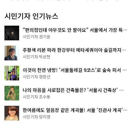
시민기자 인기뉴스
"편의점인데 아무것도 안 팔아요" 서울에서 가장 특별
한 편의점의 정체
시민기자 권기윤
주황색 리본 따라 한강부터 메타세쿼이아 숲길까지…
서울둘레길 15코스
시민기자 박상현
이것이 천연 냉방! '서울둘레길 9코스'로 숲속 피서 떠
나볼까
시민기자 정향선
나의 마음을 사로잡은 건축물은? '서울시 건축상' 수
상작 공개!
시민기자 조수봉
한여름에도 얼음장 같은 계곡물! 서울 '진관사 계곡'이
천국이네~
시민기자 양지영