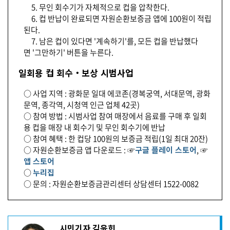
5. 무인 회수기가 자체적으로 컵을 압착한다.
6. 컵 반납이 완료되면 자원순환보증금 앱에 100원이 적립
된다.
7. 남은 컵이 있다면 '계속하기'를, 모든 컵을 반납했다
면 '그만하기' 버튼을 누른다.
일회용 컵 회수‧보상 시범사업
○ 사업 지역 : 광화문 일대 에코존(경복궁역, 서대문역, 광화
문역, 종각역, 시청역 인근 업체 42곳)
○ 참여 방법 : 시범사업 참여 매장에서 음료를 구매 후 일회
용 컵을 매장 내 회수기 및 무인 회수기에 반납
○ 참여 혜택 : 한 컵당 100원의 보증금 적립(1일 최대 20잔)
○ 자원순환보증금 앱 다운로드 : ☞
구글 플레이 스토어
, ☞
앱 스토어
○
누리집
○ 문의 : 자원순환보증금관리센터 상담센터 1522-0082
기
시민기자 김윤희