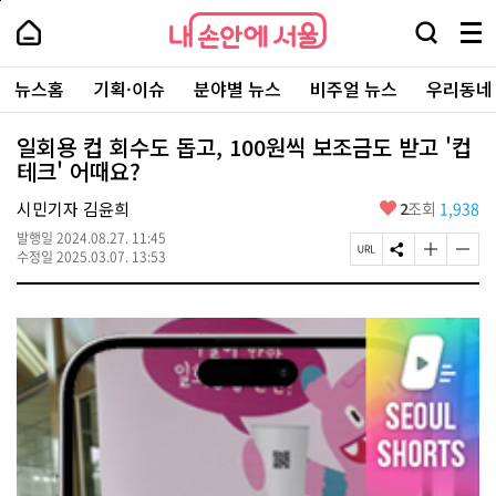
본
페
내
문
이
내
손
검
메
바
지
손
안
색
뉴
로
상
안
주
에
창
전
가
단
에
뉴스홈
기획·이슈
분야별 뉴스
비주얼 뉴스
우리동네
요
서
열
체
기
으
서
서
울
기
보
로
울
비
기
이
-
일회용 컵 회수도 돕고, 100원씩 보조금도 받고 '컵
스
동
서
테크' 어때요?
바
울
로
시
가
좋
시민기자 김윤희
2
조회
1,938
대
기
아
표
발행일
2024.08.27. 11:45
요
소
페
S
글
글
수정일
2025.03.07. 13:53
통
이
N
자
자
포
지
S
크
크
털
U
공
기
기
R
유
크
작
L
하
게
게
복
기
변
변
사
경
경
하
하
기
기