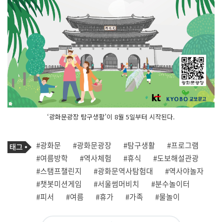
‘광화문광장 탐구생활’이 8월 5일부터 시작된다.
기
태
#광화문
#광화문광장
#탐구생활
#프로그램
사
그
관
#여름방학
#역사체험
#휴식
#도보해설관광
련
#스탬프챌린지
#광화문역사탐험대
#역사야놀자
태
그
#챗봇미션게임
#서울썸머비치
#분수놀이터
#피서
#여름
#휴가
#가족
#물놀이