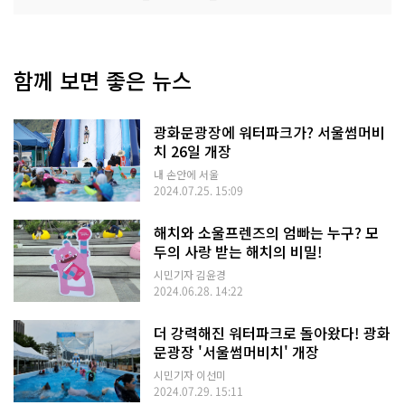
함께 보면 좋은 뉴스
광화문광장에 워터파크가? 서울썸머비
치 26일 개장
내 손안에 서울
2024.07.25. 15:09
해치와 소울프렌즈의 엄빠는 누구? 모
두의 사랑 받는 해치의 비밀!
시민기자 김윤경
2024.06.28. 14:22
더 강력해진 워터파크로 돌아왔다! 광화
문광장 '서울썸머비치' 개장
시민기자 이선미
2024.07.29. 15:11