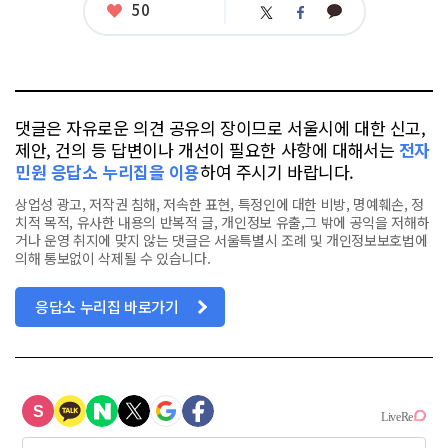
좋
50
카
트
페
아
카
위
이
요
오
터
스
톡
북
댓글은 자유로운 의견 공유의 장이므로 서울시에 대한 신고,
제안, 건의 등 답변이나 개선이 필요한 사항에 대해서는
전자
민원 응답소 누리집을 이용
하여 주시기 바랍니다.
상업성 광고, 저작권 침해, 저속한 표현, 특정인에 대한 비방, 명예훼손, 정
치적 목적, 유사한 내용의 반복적 글, 개인정보 유출,그 밖에 공익을 저해하
거나 운영 취지에 맞지 않는 댓글은 서울특별시 조례 및 개인정보보호법에
의해 통보없이 삭제될 수 있습니다.
응답소 누리집 바로가기