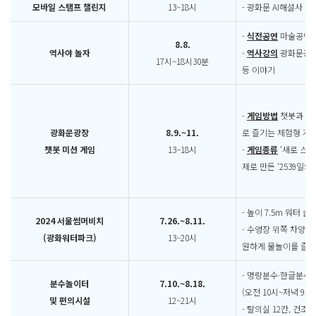
모바일 스탬프 챌린지
13~18시
- 광화문 AI해설사 
-
식전공연
마술공연,
8.8.
역사야 놀자
-
역사강의
광화문광장 
17시~18시30분
등 이야기
-
게임방법
챗봇과 미
광화문광장
8.9.~11.
로 즐기는 체험형 게
챗봇 미션 게임
13~18시
-
게임종류
‘새로 스물
제로 만든 ‘2539일의 
- 높이 7.5m 워터 슬
2024 서울썸머비치
7.26.~8.11.
- 수영장 위쪽 차양
(광화워터파크)
13~20시
원하게 물놀이를 즐길
- 명량분수·한글분수
분수놀이터
7.10.~8.18.
(오전 10시~저녁 9시 
및 편의시설
12~21시
- 탈의실 12칸, 건조기