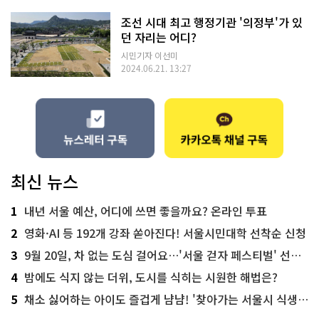
조선 시대 최고 행정기관 '의정부'가 있
던 자리는 어디?
시민기자 이선미
2024.06.21. 13:27
최신 뉴스
1
내년 서울 예산, 어디에 쓰면 좋을까요? 온라인 투표
2
영화·AI 등 192개 강좌 쏟아진다! 서울시민대학 선착순 신청
3
9월 20일, 차 없는 도심 걸어요…'서울 걷자 페스티벌' 선착순 5천명
4
밤에도 식지 않는 더위, 도시를 식히는 시원한 해법은?
5
채소 싫어하는 아이도 즐겁게 냠냠! '찾아가는 서울시 식생활 교육' 현장