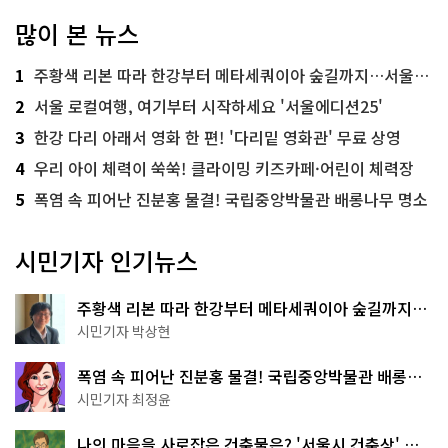
많이 본 뉴스
1
주황색 리본 따라 한강부터 메타세쿼이아 숲길까지…서울둘레길 15코스
2
서울 로컬여행, 여기부터 시작하세요 '서울에디션25'
3
한강 다리 아래서 영화 한 편! '다리밑 영화관' 무료 상영
4
우리 아이 체력이 쑥쑥! 클라이밍 키즈카페·어린이 체력장
5
폭염 속 피어난 진분홍 물결! 국립중앙박물관 배롱나무 명소
시민기자 인기뉴스
주황색 리본 따라 한강부터 메타세쿼이아 숲길까지…
서울둘레길 15코스
시민기자 박상현
폭염 속 피어난 진분홍 물결! 국립중앙박물관 배롱나
무 명소
시민기자 최정윤
나의 마음을 사로잡은 건축물은? '서울시 건축상' 수