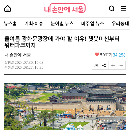
본
페
내
문
이
내
손
검
메
바
지
손
안
색
뉴
로
상
안
주
에
창
전
가
단
에
뉴스홈
기획·이슈
분야별 뉴스
비주얼 뉴스
우리동네
요
서
열
체
기
으
서
서
울
기
보
로
울
비
기
이
-
올여름 광화문광장에 가야 할 이유! 챗봇미션부터
스
동
서
워터파크까지
바
울
로
시
가
좋
내 손안에 서울
50
조회
34,258
대
기
아
표
발행일
2024.07.30. 16:03
요
소
페
S
글
글
수정일
2024.08.27. 10:25
통
이
N
자
자
포
지
S
크
크
털
U
공
기
기
R
유
크
작
L
하
게
게
복
기
변
변
사
경
경
하
하
기
기