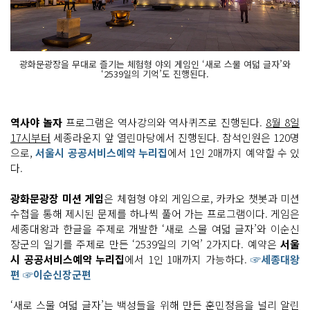
광화문광장을 무대로 즐기는 체험형 야외 게임인 ‘새로 스물 여덟 글자’와
‘2539일의 기억’도 진행된다.
역사야 놀자
프로그램은 역사강의와 역사퀴즈로 진행된다.
8월 8일
17시부터
세종라운지 앞 열린마당에서 진행된다. 참석인원은 120명
으로,
서울시 공공서비스예약 누리집
에서 1인 2매까지 예약할 수 있
다.
광화문광장 미션 게임
은 체험형 야외 게임으로, 카카오 챗봇과 미션
수첩을 통해 제시된 문제를 하나씩 풀어 가는 프로그램이다. 게임은
세종대왕과 한글을 주제로 개발한 ‘새로 스물 여덟 글자’와 이순신
장군의 일기를 주제로 만든 ‘2539일의 기억’ 2가지다. 예약은
서울
시 공공서비스예약 누리집
에서 1인 1매까지 가능하다.
☞세종대왕
편
☞이순신장군편
‘새로 스물 여덟 글자’는 백성들을 위해 만든 훈민정음을 널리 알린