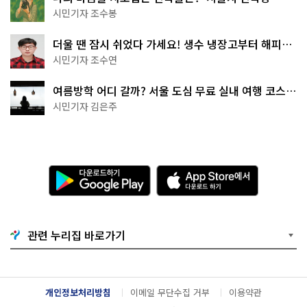
상작 공개!
시민기자 조수봉
더울 땐 잠시 쉬었다 가세요! 생수 냉장고부터 해피소
·무더위쉼터까지
시민기자 조수연
여름방학 어디 갈까? 서울 도심 무료 실내 여행 코스
추천
시민기자 김은주
다
A
운
p
로
p
드
S
하
t
기
o
관련 누리집 바로가기
G
r
o
e
o
에
g
서
l
다
개인정보처리방침
이메일 무단수집 거부
이용약관
e
운