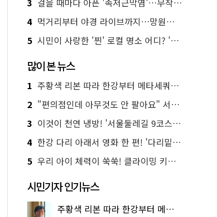
3
걸을 때마다 아픈 '족저근막염'…무작정 참지 말고 '이것' 해보세요!
4
먹거리부터 야경 라이브까지…망원한강공원 알짜 코스
5
시민이 사랑한 '찐' 로컬 명소 어디? '서울에디션25' 추천 코스
많이 본 뉴스
1
주황색 리본 따라 한강부터 메타세쿼이아 숲길까지…서울둘레길 15코스
2
"편의점인데 아무것도 안 팔아요" 서울에서 가장 특별한 편의점의 정체
3
이것이 천연 냉방! '서울둘레길 9코스'로 숲속 피서 떠나볼까
4
한강 다리 아래서 영화 한 편! '다리밑 영화관' 무료 상영
5
우리 아이 체력이 쑥쑥! 클라이밍 키즈카페·어린이 체력장
시민기자 인기뉴스
주황색 리본 따라 한강부터 메타세쿼이아 숲길까지…서울둘레길 15코스