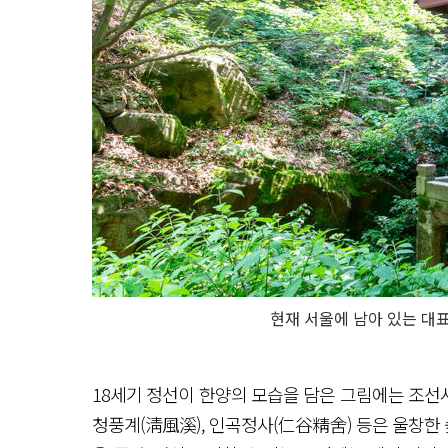
현재 서울에 남아 있는 대
18세기 정선이 한양의 모습을 담은 그림에는 조선
청풍계(淸風溪), 인곡정사(仁谷精舍) 등은 울창한