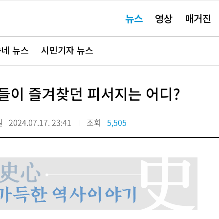
주
뉴스
영상
매거진
요
서
비
스
바
네 뉴스
시민기자 뉴스
로
가
기"
들이 즐겨찾던 피서지는 어디?
일
2024.07.17. 23:41
조회
5,505