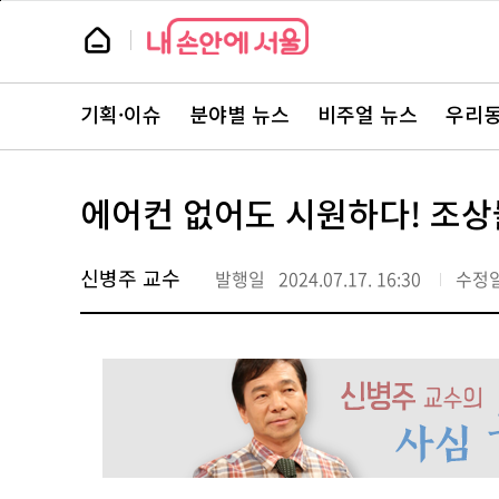
본
페
문
이
뉴
바
지
스
로
상
룸
가
단
뉴
기
으
스
로
기획·이슈
분야별 뉴스
비주얼 뉴스
우리동
주
이
요
동
서
비
스
에어컨 없어도 시원하다! 조상
바
로
가
기
신병주 교수
발행일
2024.07.17. 16:30
수정