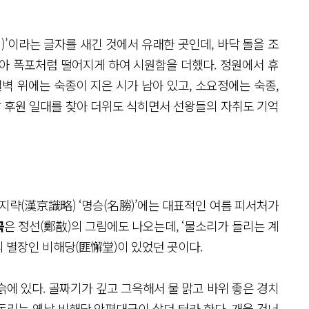
’이라는 글자를 새긴 것에서 유래한 곳인데, 바닥 돌을 조
아 폭포처럼 떨어지게 하여 시원함을 더했다. 정원에서 휴
벽 위에는 숙종이 지은 시가 남아 있고, 소요정에는 숙종,
날 후원 일대를 찾아 더위도 식히면서 선왕들의 자취도 기억
지략(漢京識略) ‘명승(名勝)’에는 대표적인 여름 피서처가
곡
은 정선(鄭敾)의 그림에도 나오는데, ‘물소리가 들리는 계
의 별장인 비해당(匪懈堂)이 있었던 곳이다.
에 있다. 골짜기가 깊고 그윽해서 물 맑고 바위 좋은 경치
 동리는 옛날 비해당 안평대군이 살던 터라 한다. 개울 건너