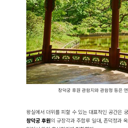
창덕궁 후원 관람지와 관람정 등은 연
왕실에서 더위를 피할 수 있는 대표적인 공간은 
창덕궁 후원
의 규장각과 주합루 일대, 존덕정과 옥