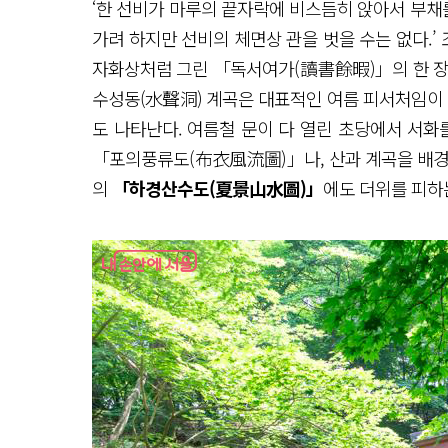
‘한 선비가 마루의 끝자락에 비스듬히 앉아서 부채를
가려 하지만 선비의 체면상 관을 벗을 수는 없다.’ 
자화상처럼 그린 「독서여가(讀書餘暇)」의 한 장
수성동(水聲洞) 계곡은 대표적인 여름 피서처임이
도 나타난다. 여름철 문이 다 열린 초당에서 서화
「포의풍류도(布衣風流圖)」나, 산과 계곡을 배경
의
「하경산수도(夏景山水圖)」
에도 더위를 피하