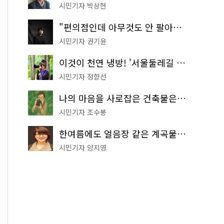
시민기자 박상현
"편의점인데 아무것도 안 팔아요" 서울에서 가장 특별한 편의점의 정체
시민기자 권기윤
이것이 천연 냉방! '서울둘레길 9코스'로 숲속 피서 떠나볼까
시민기자 정향선
나의 마음을 사로잡은 건축물은? '서울시 건축상' 수상작 공개!
시민기자 조수봉
한여름에도 얼음장 같은 계곡물! 서울 '진관사 계곡'이 천국이네~
시민기자 양지영