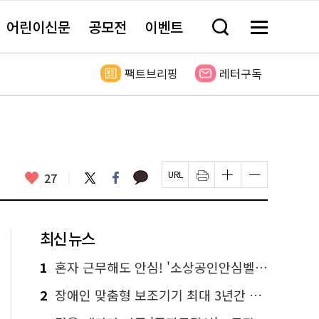
어린이신문
공모전
이벤트
검
메
색
뉴
창
전
열
체
팩트브리핑
레터구독
기
보
기
카
좋
트
페
27
페
인
글
글
카
위
이
아
이
쇄
자
자
오
터
스
요
지
하
크
크
톡
북
U
기
기
기
R
새
크
작
L
창
게
게
최신 뉴스
복
열
변
변
사
림
경
경
하
하
1
혼자 근무해도 안심! '소상공인안심벨' 신청하세요
기
기
2
장애인 맞춤형 보조기기 최대 3년간 무상 대여…삶의 질 높인다