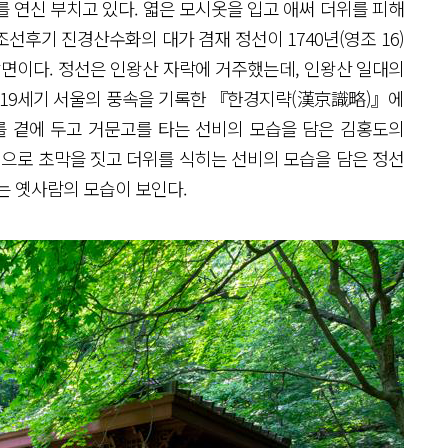
 연신 부치고 있다. 엷은 모시옷을 입고 애써 더위를 피해
조선후기 진경산수화의 대가 겸재 정선이 1740년(영조 16)
면이다. 정선은 인왕산 자락에 거주했는데, 인왕산 일대의
 19세기 서울의 풍속을 기록한 『한경지략(漢京識略)』에
를 곁에 두고 거문고를 타는 선비의 모습을 담은 김홍도의
으로 초막을 짓고 더위를 식히는 선비의 모습을 담은 정선
는 옛사람의 모습이 보인다.