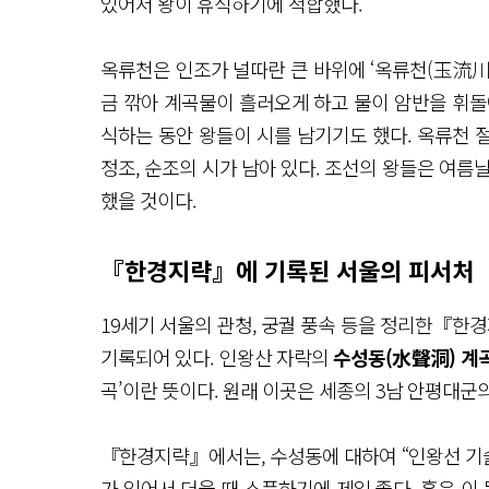
있어서 왕이 휴식하기에 적합했다.
옥류천은 인조가 널따란 큰 바위에 ‘옥류천(玉流川)
금 깎아 계곡물이 흘러오게 하고 물이 암반을 휘돌
식하는 동안 왕들이 시를 남기기도 했다. 옥류천 절
정조, 순조의 시가 남아 있다. 조선의 왕들은 여름
했을 것이다.
『한경지략』에 기록된 서울의 피서처
19세기 서울의 관청, 궁궐 풍속 등을 정리한『한경
기록되어 있다. 인왕산 자락의
수성동(水聲洞) 계
곡’이란 뜻이다. 원래 이곳은 세종의 3남 안평대군
『한경지략』에서는, 수성동에 대하여 “인왕선 기슭
가 있어서 더울 때 소풍하기에 제일 좋다. 혹은 이