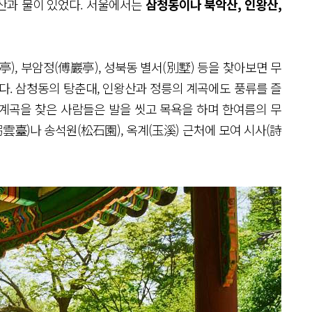
 산과 물이 있었다. 서울에서는
삼청동이나 북악산, 인왕산,
), 부암정(傅巖亭), 성북동 별서(別墅) 등을 찾아보면 무
다. 삼청동의 탕춘대, 인왕산과 정릉의 계곡에도 풍류를 즐
계곡을 찾은 사람들은 발을 씻고 목욕을 하며 한여름의 무
雲臺)나 송석원(松石園), 옥계(玉溪) 근처에 모여 시사(詩