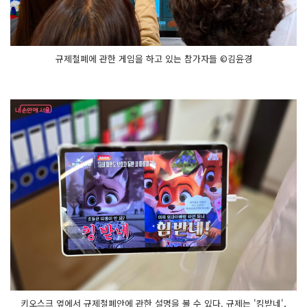
규제철폐에 관한 게임을 하고 있는 참가자들 ©김윤경
키오스크 옆에서 규제철폐안에 관한 설명을 볼 수 있다. 규제는 '킹받네',