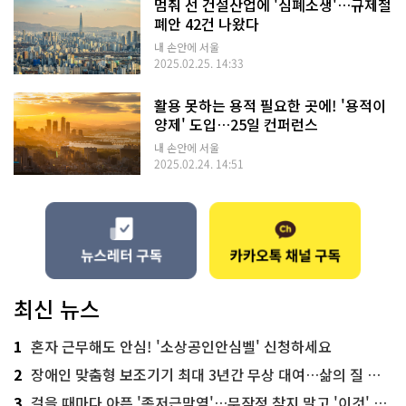
멈춰 선 건설산업에 '심폐소생'…규제철
폐안 42건 나왔다
내 손안에 서울
2025.02.25. 14:33
활용 못하는 용적 필요한 곳에! '용적이
양제' 도입…25일 컨퍼런스
내 손안에 서울
2025.02.24. 14:51
최신 뉴스
1
혼자 근무해도 안심! '소상공인안심벨' 신청하세요
2
장애인 맞춤형 보조기기 최대 3년간 무상 대여…삶의 질 높인다
3
걸을 때마다 아픈 '족저근막염'…무작정 참지 말고 '이것' 해보세요!