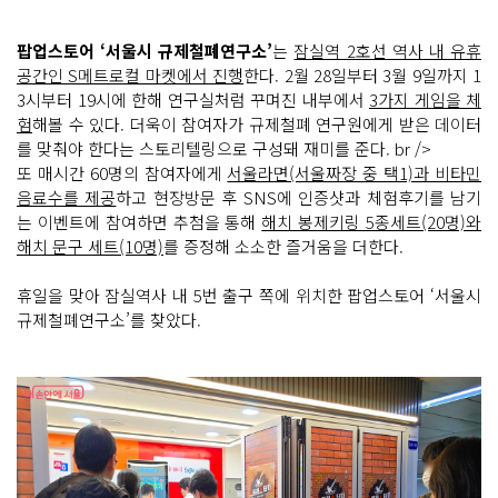
팝업스토어 ‘서울시 규제철폐연구소’
는
잠실역 2호선 역사 내 유휴
공간인 S메트로컬 마켓에서 진행
한다. 2월 28일부터 3월 9일까지 1
3시부터 19시에 한해 연구실처럼 꾸며진 내부에서
3가지 게임을 체
험
해볼 수 있다. 더욱이 참여자가 규제철폐 연구원에게 받은 데이터
를 맞춰야 한다는 스토리텔링으로 구성돼 재미를 준다. br />
또 매시간 60명의 참여자에게
서울라면(서울짜장 중 택1)과 비타민
음료수를 제공
하고 현장방문 후 SNS에 인증샷과 체험후기를 남기
는 이벤트에 참여하면 추첨을 통해
해치 봉제키링 5종세트(20명)와
해치 문구 세트(10명)
를 증정해 소소한 즐거움을 더한다.
휴일을 맞아 잠실역사 내 5번 출구 쪽에 위치한 팝업스토어 ‘서울시
규제철폐연구소’를 찾았다.