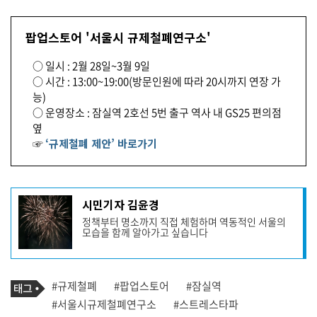
팝업스토어 '서울시 규제철폐연구소'
○ 일시 : 2월 28일~3월 9일
○ 시간 : 13:00~19:00(방문인원에 따라 20시까지 연장 가
능)
○ 운영장소 : 잠실역 2호선 5번 출구 역사 내 GS25 편의점
옆
☞
‘규제철폐 제안’ 바로가기
기
시민기자 김윤경
사
정책부터 명소까지 직접 체험하며 역동적인 서울의
작
모습을 함께 알아가고 싶습니다
성
자
프
로
기
필
태
#규제철폐
#팝업스토어
#잠실역
사
그
관
#서울시규제철폐연구소
#스트레스타파
련