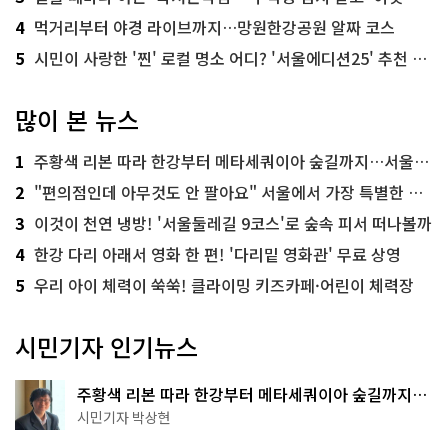
4
먹거리부터 야경 라이브까지…망원한강공원 알짜 코스
5
시민이 사랑한 '찐' 로컬 명소 어디? '서울에디션25' 추천 코스
많이 본 뉴스
1
주황색 리본 따라 한강부터 메타세쿼이아 숲길까지…서울둘레길 15코스
2
"편의점인데 아무것도 안 팔아요" 서울에서 가장 특별한 편의점의 정체
3
이것이 천연 냉방! '서울둘레길 9코스'로 숲속 피서 떠나볼까
4
한강 다리 아래서 영화 한 편! '다리밑 영화관' 무료 상영
5
우리 아이 체력이 쑥쑥! 클라이밍 키즈카페·어린이 체력장
시민기자 인기뉴스
주황색 리본 따라 한강부터 메타세쿼이아 숲길까지…
서울둘레길 15코스
시민기자 박상현