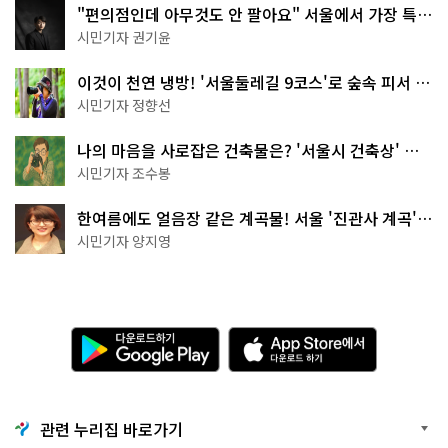
"편의점인데 아무것도 안 팔아요" 서울에서 가장 특별
한 편의점의 정체
시민기자 권기윤
이것이 천연 냉방! '서울둘레길 9코스'로 숲속 피서 떠
나볼까
시민기자 정향선
나의 마음을 사로잡은 건축물은? '서울시 건축상' 수
상작 공개!
시민기자 조수봉
한여름에도 얼음장 같은 계곡물! 서울 '진관사 계곡'이
천국이네~
시민기자 양지영
다
A
운
p
로
p
드
S
하
t
기
o
관련 누리집 바로가기
G
r