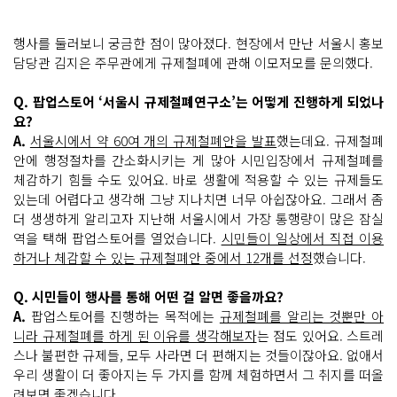
행사를 둘러보니 궁금한 점이 많아졌다. 현장에서 만난 서울시 홍보
담당관 김지은 주무관에게 규제철폐에 관해 이모저모를 문의했다.
Q. 팝업스토어 ‘서울시 규제철폐연구소’는 어떻게 진행하게 되었나
요?
A.
서울시에서 약 60여 개의 규제철폐안을 발표
했는데요. 규제철폐
안에 행정절차를 간소화시키는 게 많아 시민입장에서 규제철폐를
체감하기 힘들 수도 있어요. 바로 생활에 적용할 수 있는 규제들도
있는데 어렵다고 생각해 그냥 지나치면 너무 아쉽잖아요. 그래서 좀
더 생생하게 알리고자 지난해 서울시에서 가장 통행량이 많은 잠실
역을 택해 팝업스토어를 열었습니다.
시민들이 일상에서 직접 이용
하거나 체감할 수 있는 규제철폐안 중에서 12개를 선정
했습니다.
Q. 시민들이 행사를 통해 어떤 걸 알면 좋을까요?
A.
팝업스토어를 진행하는 목적에는
규제철폐를 알리는 것뿐만 아
니라 규제철폐를 하게 된 이유를 생각해보자
는 점도 있어요. 스트레
스나 불편한 규제들, 모두 사라면 더 편해지는 것들이잖아요. 없애서
우리 생활이 더 좋아지는 두 가지를 함께 체험하면서 그 취지를 떠올
려보면 좋겠습니다.