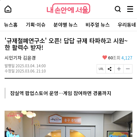
본
페
내
문
이
내
손
검
메
바
지
손
안
색
뉴
로
상
안
주
에
창
전
가
단
에
뉴스홈
기획·이슈
분야별 뉴스
비주얼 뉴스
우리동네
요
서
열
체
기
으
서
서
울
기
보
로
울
비
기
이
-
'규제철폐연구소' 오픈! 답답 규제 타파하고 시원~
스
동
서
한 활력수 받자!
바
울
로
시
가
좋
시민기자 김윤경
60
조회
4,127
대
기
아
표
발행일
2025.03.04. 14:00
요
소
페
S
글
글
수정일
2025.03.06. 21:10
통
이
N
자
자
포
지
S
크
크
털
U
공
기
기
R
유
크
작
잠실역 팝업스토어 운영…게임 참여하면 경품까지
L
하
게
게
복
기
변
변
사
경
경
하
하
기
기