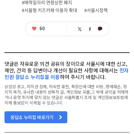
#매력일자리 연령상한 폐지
태
그
#서울형 키즈카페 이용자 확대
#서울시정책
좋
60
카
트
페
아
카
위
이
요
오
터
스
톡
북
댓글은 자유로운 의견 공유의 장이므로 서울시에 대한 신고,
제안, 건의 등 답변이나 개선이 필요한 사항에 대해서는
전자
민원 응답소 누리집을 이용
하여 주시기 바랍니다.
상업성 광고, 저작권 침해, 저속한 표현, 특정인에 대한 비방, 명예훼손, 정
치적 목적, 유사한 내용의 반복적 글, 개인정보 유출,그 밖에 공익을 저해하
거나 운영 취지에 맞지 않는 댓글은 서울특별시 조례 및 개인정보보호법에
의해 통보없이 삭제될 수 있습니다.
응답소 누리집 바로가기