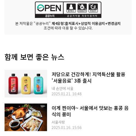
본 저작물은 "공공누리"
제4유형:출처표시+상업적 이용금지+변경금지
조건에 따라 이용 할 수 있습니다.
함께 보면 좋은 뉴스
저당으로 건강하게! 지역특산물 활용
'서울음료' 3종 출시
내 손안에 서울
2025.01.21. 16:48
이게 찐이야~ 서울에서 맛보는 홍콩 음
식의 풍미
서울사랑
2025.01.16. 15:56