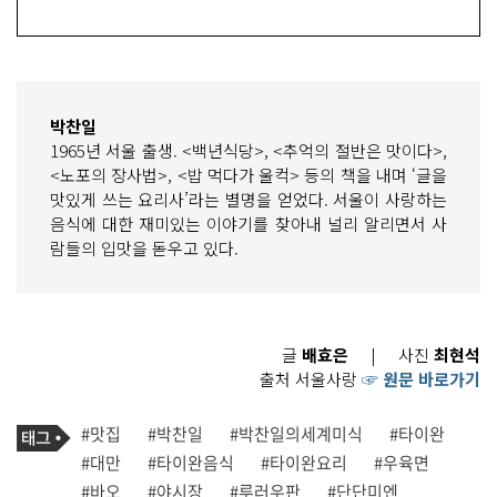
박찬일
1965년 서울 출생. <백년식당>, <추억의 절반은 맛이다>,
<노포의 장사법>, <밥 먹다가 울컥> 등의 책을 내며 ‘글을
맛있게 쓰는 요리사’라는 별명을 얻었다. 서울이 사랑하는
음식에 대한 재미있는 이야기를 찾아내 널리 알리면서 사
람들의 입맛을 돋우고 있다.
글
배효은
|
사진
최현석
출처 서울사랑
☞ 원문 바로가기
기
태
#맛집
#박찬일
#박찬일의세계미식
#타이완
사
그
관
#대만
#타이완음식
#타이완요리
#우육면
련
#바오
#야시장
#루러우판
#단단미엔
태