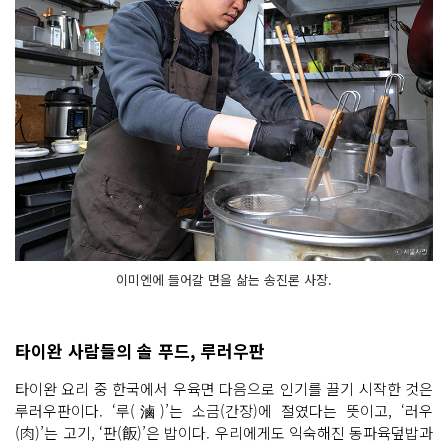
이미엔에 들어갈 면을 삶는 송진론 사장.
타이완 사람들의 솔 푸드, 루러우판
타이완 요리 중 한국에서 우육면 다음으로 인기를 끌기 시작한 것은
루러우판이다. ‘루(滷)’는 소금(간장)에 절였다는 뜻이고, ‘러우
(肉)’는 고기, ‘판(飯)’은 밥이다. 우리에게도 익숙해진 동파육덮밥과