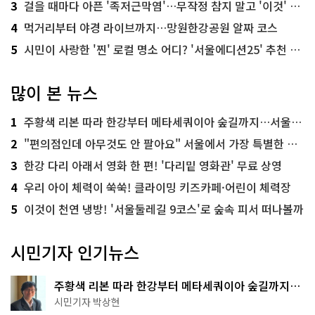
3
걸을 때마다 아픈 '족저근막염'…무작정 참지 말고 '이것' 해보세요!
4
먹거리부터 야경 라이브까지…망원한강공원 알짜 코스
5
시민이 사랑한 '찐' 로컬 명소 어디? '서울에디션25' 추천 코스
많이 본 뉴스
1
주황색 리본 따라 한강부터 메타세쿼이아 숲길까지…서울둘레길 15코스
2
"편의점인데 아무것도 안 팔아요" 서울에서 가장 특별한 편의점의 정체
3
한강 다리 아래서 영화 한 편! '다리밑 영화관' 무료 상영
4
우리 아이 체력이 쑥쑥! 클라이밍 키즈카페·어린이 체력장
5
이것이 천연 냉방! '서울둘레길 9코스'로 숲속 피서 떠나볼까
시민기자 인기뉴스
주황색 리본 따라 한강부터 메타세쿼이아 숲길까지…
서울둘레길 15코스
시민기자 박상현