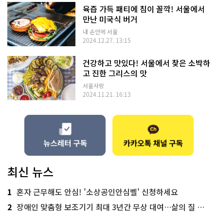
육즙 가득 패티에 침이 꼴깍! 서울에서
만난 미국식 버거
내 손안에 서울
2024.12.27. 13:15
건강하고 맛있다! 서울에서 찾은 소박하
고 진한 그리스의 맛
서울사랑
2024.11.21. 16:13
최신 뉴스
1
혼자 근무해도 안심! '소상공인안심벨' 신청하세요
2
장애인 맞춤형 보조기기 최대 3년간 무상 대여…삶의 질 높인다