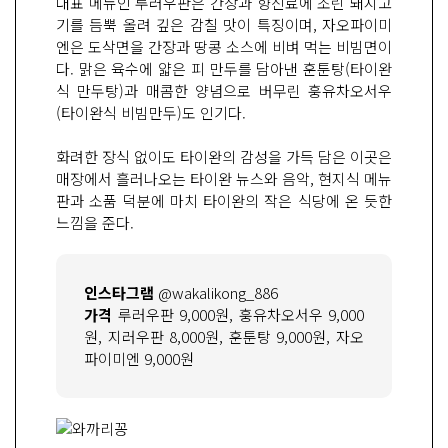
대표 메뉴인 루러우판은 간장과 향신료에 조린 돼지고
기를 듬뿍 올려 깊은 감칠 맛이 특징이며, 자오파이미
엔은 도삭면을 간장과 땅콩 소스에 비벼 먹는 비빔면이
다. 맑은 육수에 얇은 피 만두를 담아낸 훈툰탕(타이완
식 만두탕)과 매콤한 양념으로 버무린 훙유차오서우
(타이완식 비빔만두)도 인기다.
화려한 장식 없이도 타이완의 감성을 가득 담은 이곳은
매장에서 흘러나오는 타이완 뉴스와 음악, 현지식 메뉴
판과 소품 덕분에 마치 타이완의 작은 식당에 온 듯한
느낌을 준다.
인스타그램
@wakalikong_886
가격
루러우판 9,000원, 훙유차오서우 9,000
원, 지러우판 8,000원, 훈툰탕 9,000원, 자오
파이미엔 9,000원