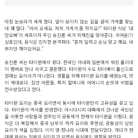
마침 눈보라가 세게 쳤다. 앞이 보이지 않는 길을 걸어 가게를 찾는
데 꽤 멀다. “어서 오세요. 저희 가게가 좀 작지요?” 타이완 식당 ‘대
만오빠’의 셰프이자 주인 송진론 씨가 취재진을 맞아준다. 귀여운(?)
상호인데, 음식은 진지한 본격파다. “혼자 일하고 손님 맞고 해요. 바
쁘지만 재미있어요.”
송진론 씨는 타이완에서 왔다. 한국인 아내와 일본에서 워킹 홀리데
이 멤버로 만나 사귀고 결혼했다. 타이완의 수도 타이베이 출신으로
원래는 요리사가 아니었다. 생활을 위해 타이완 요리를 배웠는데, 맛
이 제대로다. 집안 어른들, 특히 할머니와 어머니의 손맛과 비법을
전수받았다고 한다.
타이완 요리는 중국 요리면서 동시에 타이완만의 고유성을 갖고 있
다. 타이완의 역사를 반영한다. 아시다시피 대륙에서 건너온 국민당
을 비롯한 사람들과 원주민의 공동체가 현재의 타이완을 이뤘다. 음
식은 더 복잡해서 중국 남부의 하카 요리와 푸젠성, 광둥성의 남방
요리가 색을 입혔다. 이미 명·청나라 시대에 전달되었다. 게다가 현
대에 와서는 일본의 식민지가 되면서 음식에도 영향을 받았다.