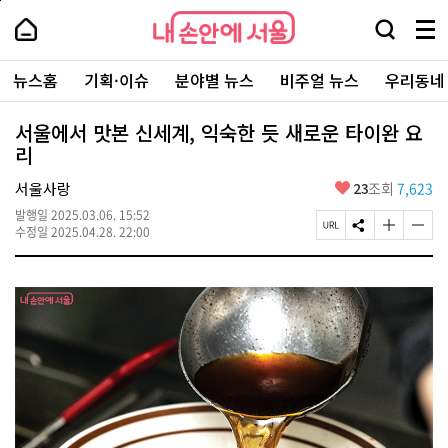
본
페
내
문
이
내
손
검
메
바
지
손
안
색
뉴
로
상
안
주
에
창
전
가
단
에
뉴스홈
기획·이슈
분야별 뉴스
비주얼 뉴스
우리동네
요
서
열
체
기
으
서
서
울
기
보
로
울
비
기
이
-
서울에서 맛본 신세계, 익숙한 듯 새로운 타이완 요
스
동
서
리
바
울
로
시
가
좋
서울사랑
23
조회
7,623
대
기
아
표
발행일
2025.03.06. 15:52
요
소
페
S
글
글
수정일
2025.04.28. 22:00
통
이
N
자
자
포
지
S
크
크
털
U
공
기
기
R
유
크
작
L
하
게
게
복
기
변
변
사
경
경
하
하
기
기