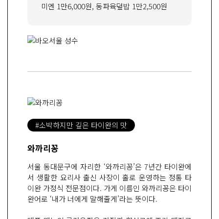
미엔 1만6,000원, 동파육덮밥 1만2,500원
#소박하지만 깊은 타이완의 맛
와까리꽁
서울 동대문구에 자리한 ‘와까리꽁’은 7년간 타이완에
서 생활한 요리사 출신 사장이 홀로 운영하는 정통 타
이완 가정식 전문점이다. 가게 이름인 와까리꽁은 타이
완어로 ‘내가 너에게 말해줄게’라는 뜻이다.