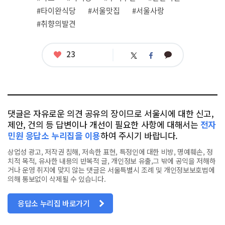
그
#타이완식당
#서울맛집
#서울사랑
#취향의발견
좋
23
카
트
페
아
카
위
이
요
오
터
스
톡
북
댓글은 자유로운 의견 공유의 장이므로 서울시에 대한 신고,
제안, 건의 등 답변이나 개선이 필요한 사항에 대해서는
전자
민원 응답소 누리집을 이용
하여 주시기 바랍니다.
상업성 광고, 저작권 침해, 저속한 표현, 특정인에 대한 비방, 명예훼손, 정
치적 목적, 유사한 내용의 반복적 글, 개인정보 유출,그 밖에 공익을 저해하
거나 운영 취지에 맞지 않는 댓글은 서울특별시 조례 및 개인정보보호법에
의해 통보없이 삭제될 수 있습니다.
응답소 누리집 바로가기