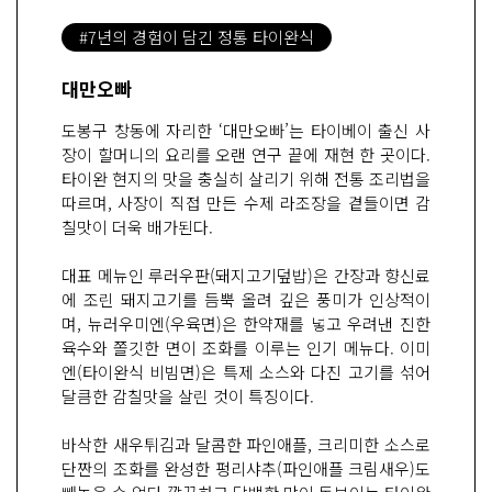
#7년의 경험이 담긴 정통 타이완식
대만오빠
도봉구 창동에 자리한 ‘대만오빠’는 타이베이 출신 사
장이 할머니의 요리를 오랜 연구 끝에 재현 한 곳이다.
타이완 현지의 맛을 충실히 살리기 위해 전통 조리법을
따르며, 사장이 직접 만든 수제 라조장을 곁들이면 감
칠맛이 더욱 배가된다.
대표 메뉴인 루러우판(돼지고기덮밥)은 간장과 향신료
에 조린 돼지고기를 듬뿍 올려 깊은 풍미가 인상적이
며, 뉴러우미엔(우육면)은 한약재를 넣고 우려낸 진한
육수와 쫄깃한 면이 조화를 이루는 인기 메뉴다. 이미
엔(타이완식 비빔면)은 특제 소스와 다진 고기를 섞어
달큼한 감칠맛을 살린 것이 특징이다.
바삭한 새우튀김과 달콤한 파인애플, 크리미한 소스로
단짠의 조화를 완성한 펑리샤추(파인애플 크림새우)도