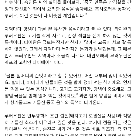
비슷하다. 송진론 씨의 설명을 들어보자. “중국 민족은 삼겹살을 간
장과 향신료에 절여서 요리한 음식을 좋아해요. 훙사오러우·동파육·
루러우, 이런 것들이 다 비슷한 계열입니다.”
지역마다 양념이 다를 뿐 유사한 음식이라고 볼 수 있다. 타이완의
루러우판은 고기를 작게 자르고, 간장 색깔을 짙게 하지 않는 것이
특색이다. 타이완은 국토는 작지만 산지가 많아서 교통이 서로 잘 통
하지 않았다. 그래서 지역마다 독자적인 문화가 발달했는데, 그 때문
인지 루러우판도 지역마다 조금씩 다르다. 대만오빠의 루러우판은
셰프의 고향인 타이베이식이다.
“물론 할머니의 손맛이라고 할 수 있어요. 어릴 때부터 많이 먹었어
요. 할머니, 어머니가 만들어둔 것을 밥에 얹어 먹는 식이에요. 언제
든 먹을 수 있는 음식입니다. 고기도 고기지만, 양념이 중요해요. 그
양념 국물을 밥에 얹어 먹는 것이지요.” 과연 밥에 양념을 비벼서 먹
자 향기롭고도 기름진 중국 음식의 특색이 다가온다.
루러우판은 반투명하게 조린 껍질(돼지고기 오겹살을 사용)과 적당
히 기름진 소스가 어우러져 깊은 맛을 낸다. 여기에 점을 찍는 것은
타이완식 양념이다. 송진론 씨가 건네준 것은 바로 라조장, 즉 한국
으로 치면 고추양념장이다. 마늘과 붉은 고추를 넣어 기름에 살짝 볶