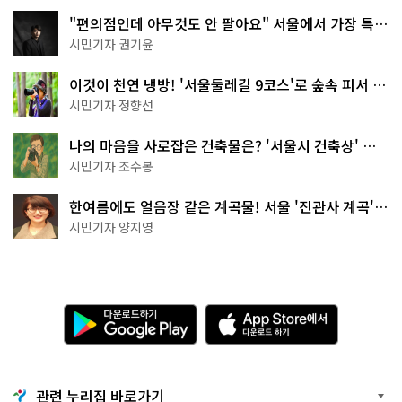
"편의점인데 아무것도 안 팔아요" 서울에서 가장 특별
한 편의점의 정체
시민기자 권기윤
이것이 천연 냉방! '서울둘레길 9코스'로 숲속 피서 떠
나볼까
시민기자 정향선
나의 마음을 사로잡은 건축물은? '서울시 건축상' 수
상작 공개!
시민기자 조수봉
한여름에도 얼음장 같은 계곡물! 서울 '진관사 계곡'이
천국이네~
시민기자 양지영
다
A
운
p
로
p
드
S
하
t
기
o
관련 누리집 바로가기