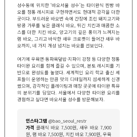
성수동에 위치한 ‘바오서울 성수’는 타이완식 찐빵 바
오를 정통 레시피로 구현하면서도 현대적 감각을 더한
곳이다. 부드러운 바오번 속에 간장에 조린 돼지고기와
땅콩 가루를 넣은 클래식 바오, 튀긴 치킨과 매콤한 소
스를 더한 치킨 바오, 양고기의 깊은 풍미가 느껴지는
램 바오, 그리고 바삭한 새우 크로켓이 들어간 새우 바
오까지, 네 가지 개성 넘치는 바오를 선보인다.
여기에 우육면·동파육덮밥·지파이 강정 등 다양한 정통
타이완 요리를 함께 즐길 수 있으며, 본토 레시피를 기
반으로 완성도를 높였다. 세계적인 요리 학교 출신 셰
프들이 운영하는 만큼 맛의 디테일까지 섬세하게 신경
썼으며, 감각적인 플레이팅과 매장 곳곳에 타이완 특유
의 분위기를 담았다. 서울에서 다양한 타이완 요리를
경험하고 싶다면 바오서울 성수를 방문해보자.
인스타그램
@bao_seoul_restr
가격
클래식 바오 7,500원, 새우 바오 7,900
원, 램 바오 7,500원, 치킨 바오 7,900원, 우육