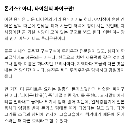
돈가스? 아니, 타이완식 파이구판!
이런 음식은 더운 타이완의 거리 음식이기도 하다. 야시장이 흔한 건
더운 날씨 때문에 한낮을 피해 서늘한 저녁에 장이 서는 것인데, 야
시장이란 곧 가설 식당이 모여 있는 곳으로 봐도 된다. 이런 야시장
의 인기 메뉴가 바로 루러우판이다.
물론 시내의 골목길 구석구석에 루러우판 전문점이 있고, 심지어 학
교급식에도 제공되는 메뉴다. 한국으로 치면 제육덮밥 같은 것이라
고나 할까. 이름은 하나지만 요리사마다, 지역마다 조금씩 다른 맛을
내는 건 당연한 이치다. 송진론 씨의 루러우판은 담백하고 감칠맛이
좋다.
한 가지 더 흥미로운 요리는 일종의 돈가스덮밥과 비슷한 ‘파이구
판’이다. ‘파이구(排骨)’, 즉 ‘배골’이란 갈비를 뜻한다. 돼지갈비에서
뼈를 발라내고 굽거나 튀겨서 밥에 얹어 먹는데, 일제강점기에 일본
음식의 영향을 받아 돈가스 형태를 띠게 되었다는 설도 있다. 다만
고기를 소금과 양념에 염지해 고슬고슬하게 튀겨내기 때문에 돈가
스와는 꽤 다른 요리라고 할 수 있다.