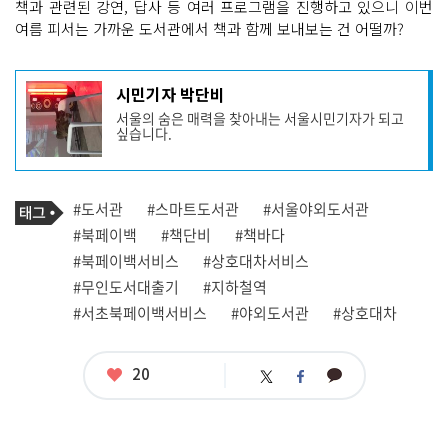
책과 관련된 강연, 답사 등 여러 프로그램을 진행하고 있으니 이번
여름 피서는 가까운 도서관에서 책과 함께 보내보는 건 어떨까?
기
시민기자 박단비
사
서울의 숨은 매력을 찾아내는 서울시민기자가 되고
작
싶습니다.
성
자
프
로
기
필
태
#도서관
#스마트도서관
#서울야외도서관
사
그
관
#북페이백
#책단비
#책바다
련
#북페이백서비스
#상호대차서비스
태
그
#무인도서대출기
#지하철역
#서초북페이백서비스
#야외도서관
#상호대차
좋
20
카
트
페
아
카
위
이
요
오
터
스
톡
북