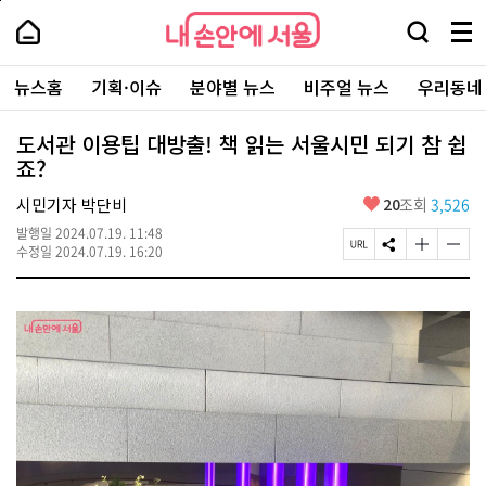
본
페
내
문
이
내
손
검
메
바
지
손
안
색
뉴
로
상
안
주
에
창
전
가
단
에
뉴스홈
기획·이슈
분야별 뉴스
비주얼 뉴스
우리동네
요
서
열
체
기
으
서
서
울
기
보
로
울
비
기
이
-
도서관 이용팁 대방출! 책 읽는 서울시민 되기 참 쉽
스
동
서
죠?
바
울
로
시
가
좋
시민기자 박단비
20
조회
3,526
대
기
아
표
발행일
2024.07.19. 11:48
요
소
페
S
글
글
수정일
2024.07.19. 16:20
통
이
N
자
자
포
지
S
크
크
털
U
공
기
기
R
유
크
작
L
하
게
게
복
기
변
변
사
경
경
하
하
기
기