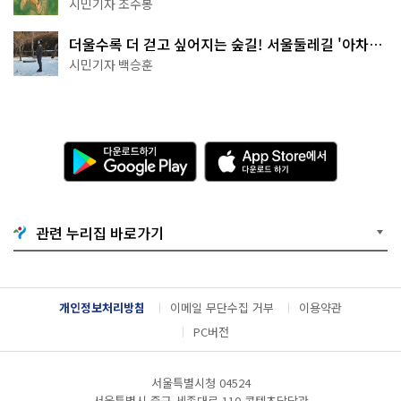
상작 공개!
시민기자 조수봉
더울수록 더 걷고 싶어지는 숲길! 서울둘레길 '아차산
코스'
시민기자 백승훈
다
A
운
p
로
p
드
S
하
t
기
o
관련 누리집 바로가기
G
r
o
e
o
에
g
서
l
다
개인정보처리방침
이메일 무단수집 거부
이용약관
e
운
P
로
PC버전
l
드
a
하
y
기
서울특별시청 04524
서울특별시 중구 세종대로 110 콘텐츠담당관