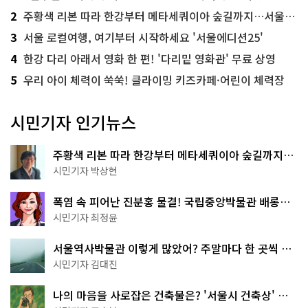
2
주황색 리본 따라 한강부터 메타세쿼이아 숲길까지…서울둘레길 15코스
3
서울 로컬여행, 여기부터 시작하세요 '서울에디션25'
4
한강 다리 아래서 영화 한 편! '다리밑 영화관' 무료 상영
5
우리 아이 체력이 쑥쑥! 클라이밍 키즈카페·어린이 체력장
시민기자 인기뉴스
주황색 리본 따라 한강부터 메타세쿼이아 숲길까지…
서울둘레길 15코스
시민기자 박상현
폭염 속 피어난 진분홍 물결! 국립중앙박물관 배롱나
무 명소
시민기자 최정윤
서울역사박물관 이렇게 많았어? 주말마다 한 곳씩 떠
나는 역사 산책
시민기자 김대진
나의 마음을 사로잡은 건축물은? '서울시 건축상' 수