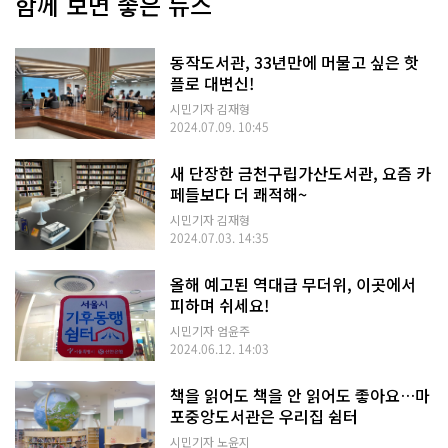
함께 보면 좋은 뉴스
동작도서관, 33년만에 머물고 싶은 핫
플로 대변신!
시민기자 김재형
2024.07.09. 10:45
새 단장한 금천구립가산도서관, 요즘 카
페들보다 더 쾌적해~
시민기자 김재형
2024.07.03. 14:35
올해 예고된 역대급 무더위, 이곳에서
피하며 쉬세요!
시민기자 엄윤주
2024.06.12. 14:03
책을 읽어도 책을 안 읽어도 좋아요…마
포중앙도서관은 우리집 쉼터
시민기자 노윤지