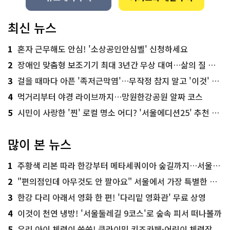
최신 뉴스
1
혼자 근무해도 안심! '소상공인안심벨' 신청하세요
2
장애인 맞춤형 보조기기 최대 3년간 무상 대여…삶의 질 높인다
3
걸을 때마다 아픈 '족저근막염'…무작정 참지 말고 '이것' 해보세요!
4
먹거리부터 야경 라이브까지…망원한강공원 알짜 코스
5
시민이 사랑한 '찐' 로컬 명소 어디? '서울에디션25' 추천 코스
많이 본 뉴스
1
주황색 리본 따라 한강부터 메타세쿼이아 숲길까지…서울둘레길 15코스
2
"편의점인데 아무것도 안 팔아요" 서울에서 가장 특별한 편의점의 정체
3
한강 다리 아래서 영화 한 편! '다리밑 영화관' 무료 상영
4
이것이 천연 냉방! '서울둘레길 9코스'로 숲속 피서 떠나볼까
5
우리 아이 체력이 쑥쑥! 클라이밍 키즈카페·어린이 체력장