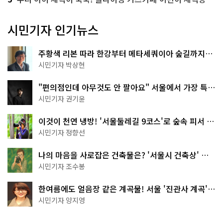
시민기자 인기뉴스
주황색 리본 따라 한강부터 메타세쿼이아 숲길까지…
서울둘레길 15코스
시민기자 박상현
"편의점인데 아무것도 안 팔아요" 서울에서 가장 특별
한 편의점의 정체
시민기자 권기윤
이것이 천연 냉방! '서울둘레길 9코스'로 숲속 피서 떠
나볼까
시민기자 정향선
나의 마음을 사로잡은 건축물은? '서울시 건축상' 수
상작 공개!
시민기자 조수봉
한여름에도 얼음장 같은 계곡물! 서울 '진관사 계곡'이
천국이네~
시민기자 양지영