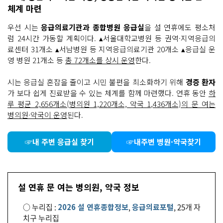
체계 마련
우선 시는
응급의료기관과 종합병원 응급실
을 설 연휴에도 평소처
럼 24시간 가동할 계획이다. ▴서울대학교병원 등 권역·지역응급의
료센터 31개소 ▴서남병원 등 지역응급의료기관 20개소 ▴응급실 운
영 병원 21개소 등
총 72개소를 상시 운영
한다.
시는 응급실 혼잡을 줄이고 시민 불편을 최소화하기 위해
경증 환자
가 보다 쉽게 진료받을 수 있는 체계를 함께 마련했다. 연휴 동안
하
루 평균 2,656개소(병의원 1,220개소, 약국 1,436개소)의 문 여는
병의원·약국이 운영
된다.
☞내 주변 응급실 찾기
☞내주변 병원·약국찾기
설 연휴 문 여는 병의원, 약국 정보
○ 누리집 :
2026 설 연휴종합정보
,
응급의료포털
, 25개 자
치구 누리집