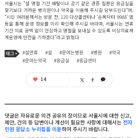
서울시는 “설 명절 기간 배탈이나 감기 같은 경증 질환은 응급실을
찾기보다 가까운 병의원이나 약국을 이용해 주시길 당부드린다”며,
“시민 여러분께서는 방문 전, 120 다산콜센터나 ‘손목닥터 9988’ 앱
등을 통해 운영 정보를 미리 확인해 주시길 바라며, 서울시는 연휴
기간 의료 공백 없이 안심하고 명절을 보내실 수 있도록 비상의료체
계운영에 만전을 기하겠다”라고 밝혔다.
기
태
#설연휴
#설
#문여는병원
#병원
#약국
사
그
관
#문여는약국
#응급실
#응급센터
련
태
그
좋
14
카
트
페
아
카
위
이
요
오
터
스
톡
북
댓글은 자유로운 의견 공유의 장이므로 서울시에 대한 신고,
제안, 건의 등 답변이나 개선이 필요한 사항에 대해서는
전자
민원 응답소 누리집을 이용
하여 주시기 바랍니다.