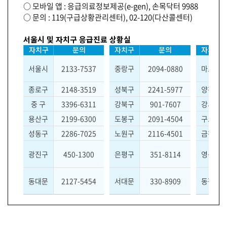
○ 모바일 앱 : 응급의료정보제공(e-gen), 손목닥터 9988
○ 문의 : 119(구급상황관리센터), 02-120(다산콜센터)
서울시 및 자치구 응급진료 상황실
자치구
문의
자치구
문의
자치구
-
-
서울시
2133-7537
-
중랑구
2094-0880
-
마포구
종로구
2148-3519
-
성북구
2241-5977
-
양천구
중 구
3396-6311
-
강북구
901-7607
-
강서구
용산구
2199-6300
-
도봉구
2091-4504
-
구로구
성동구
2286-7025
-
노원구
2116-4501
-
금천구
광진구
450-1300
-
은평구
351-8114
-
영등포
동대문
2127-5454
-
서대문
330-8909
-
동작구