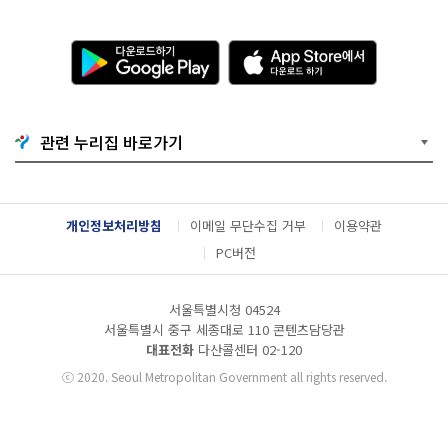
다
A
운
p
로
p
드
S
하
t
기
o
관련 누리집 바로가기
G
r
o
e
o
에
g
서
l
다
개인정보처리방침
이메일 무단수집 거부
이용약관
e
운
P
로
PC버전
l
드
a
하
y
기
서울특별시청 04524
서울특별시 중구 세종대로 110 콘텐츠담당관
대표전화
다산콜센터
02-120
ⓒ
2020. Seoul Metropolitan Government all rights reserved.