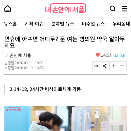
본
페
내
문
이
내
손
검
메
바
지
손
안
색
뉴
로
상
안
주
에
창
전
가
단
에
뉴스홈
기획·이슈
분야별 뉴스
비주얼 뉴스
우리동네
요
서
열
체
기
으
서
서
울
기
보
로
울
비
기
이
-
연휴에 아프면 어디로? 문 여는 병의원·약국 알아두
스
동
서
세요
바
울
로
시
가
좋
내 손안에 서울
14
조회
33,536
대
기
아
표
발행일
2026.02.11. 18:01
요
소
페
S
글
글
수정일
2026.02.12. 16:52
통
이
N
자
자
포
지
S
크
크
털
U
공
기
기
R
유
크
작
2.14~18, 24시간 비상의료체계 가동
L
하
게
게
복
기
변
변
사
경
경
하
하
기
기