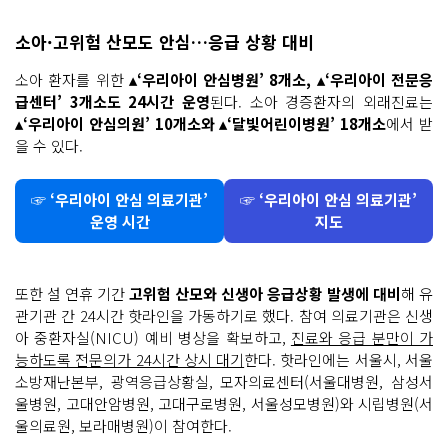
소아·고위험 산모도 안심…응급 상황 대비
소아 환자를 위한
▴‘우리아이 안심병원’ 8개소, ▴‘우리아이 전문응
급센터’ 3개소도 24시간 운영
된다. 소아 경증환자의 외래진료는
▴‘우리아이 안심의원’ 10개소와 ▴‘달빛어린이병원’ 18개소
에서 받
을 수 있다.
☞ ‘우리아이 안심 의료기관’
☞ ‘우리아이 안심 의료기관’
운영 시간
지도
또한 설 연휴 기간
고위험 산모와 신생아 응급상황 발생에 대비
해 유
관기관 간 24시간 핫라인을 가동하기로 했다. 참여 의료기관은 신생
아 중환자실(NICU) 예비 병상을 확보하고,
진료와 응급 분만이 가
능하도록 전문의가 24시간 상시 대기
한다. 핫라인에는 서울시, 서울
소방재난본부, 광역응급상황실, 모자의료센터(서울대병원, 삼성서
울병원, 고대안암병원, 고대구로병원, 서울성모병원)와 시립병원(서
울의료원, 보라매병원)이 참여한다.