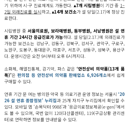
기 위하여 시·구 진료체계도 가동한다.
▴7개 시립병원
이 기간 중
1~
2일 외래진료를 실시
하고,
▴14개 보건소
가 설 당일(2.17)에 정상 진
료한다.
시립병원 중
서울의료원, 보라매병원, 동부병원, 서남병원은 설 연
휴 기간 24시간 응급진료가 가능
하다. 설 당일(2.17.)에 외래진료가
가능한 보건소는 강남구, 강동구, 강북구, 강서구, 관악구, 구로구,
노원구, 도봉구, 동대문구, 마포구, 서초구, 성동구, 성북구, 용산구
다. 운영시간은 오전 9시부터 오후 6시까지다.
소화제, 해열진통제, 감기약, 파스 같은
‘안전상비 의약품(13개 품
목)’
은
편의점 등 안전상비 의약품 판매업소 6,926개소
에서 쉽게
구매할 수 있다.
연휴 기간 문 여는 병의원·약국 등 의료기관 운영 정보는 서울시
‘20
26 설 연휴 종합정보’ 누리집
과 25개 자치구 누리집에서 확인할 수
있다. 모바일 앱 ‘손목닥터 9988’과 ‘응급의료정보제공(e-gen)’에서
도 볼 수 있으며, 국번 없이 120(다산콜센터), 119(구급상황 관리센
터)로 연락하면 정보를 안내받을 수 있다.