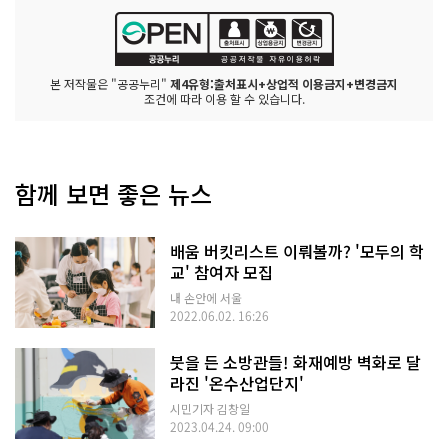
본 저작물은 "공공누리"
제4유형:출처표시+상업적 이용금지+변경금지
조건에 따라 이용 할 수 있습니다.
함께 보면 좋은 뉴스
배움 버킷리스트 이뤄볼까? '모두의 학
교' 참여자 모집
내 손안에 서울
2022.06.02. 16:26
붓을 든 소방관들! 화재예방 벽화로 달
라진 '온수산업단지'
시민기자 김창일
2023.04.24. 09:00