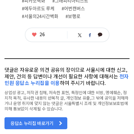
#피카소벽화
#그래피티아티스트
태
그
#에두아르도 루케
#어번캔버스
#서울의24시간벽화
#보행로
좋
26
카
트
페
아
카
위
이
요
오
터
스
톡
북
댓글은 자유로운 의견 공유의 장이므로 서울시에 대한 신고,
제안, 건의 등 답변이나 개선이 필요한 사항에 대해서는
전자
민원 응답소 누리집을 이용
하여 주시기 바랍니다.
상업성 광고, 저작권 침해, 저속한 표현, 특정인에 대한 비방, 명예훼손, 정
치적 목적, 유사한 내용의 반복적 글, 개인정보 유출,그 밖에 공익을 저해하
거나 운영 취지에 맞지 않는 댓글은 서울특별시 조례 및 개인정보보호법에
의해 통보없이 삭제될 수 있습니다.
응답소 누리집 바로가기