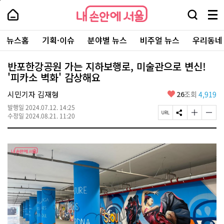
본
페
내
문
이
내
손
검
메
바
지
손
안
색
뉴
로
상
안
주
에
창
전
가
단
에
뉴스홈
기획·이슈
분야별 뉴스
비주얼 뉴스
우리동네
요
서
열
체
기
으
서
서
울
기
보
로
울
비
기
이
-
반포한강공원 가는 지하보행로, 미술관으로 변신!
스
동
서
'피카소 벽화' 감상해요
바
울
로
시
가
좋
시민기자 김재형
26
조회
4,919
대
기
아
표
발행일
2024.07.12. 14:25
요
소
페
S
글
글
수정일
2024.08.21. 11:20
통
이
N
자
자
포
지
S
크
크
털
U
공
기
기
R
유
크
작
L
하
게
게
복
기
변
변
사
경
경
하
하
기
기