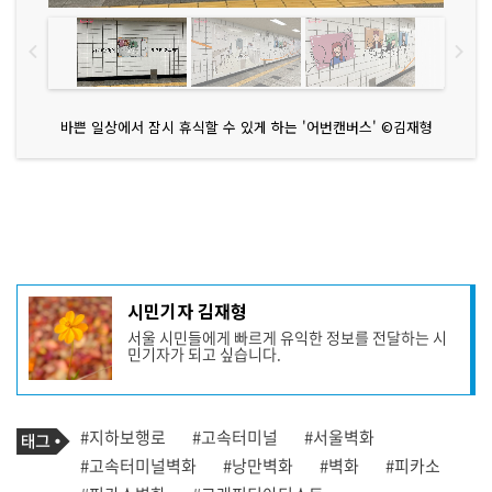
바쁜 일상에서 잠시 휴식할 수 있게 하는 '어번캔버스' ©김재형
기
시민기자 김재형
사
서울 시민들에게 빠르게 유익한 정보를 전달하는 시
작
민기자가 되고 싶습니다.
성
자
프
로
기
필
태
#지하보행로
#고속터미널
#서울벽화
사
그
관
#고속터미널벽화
#낭만벽화
#벽화
#피카소
련