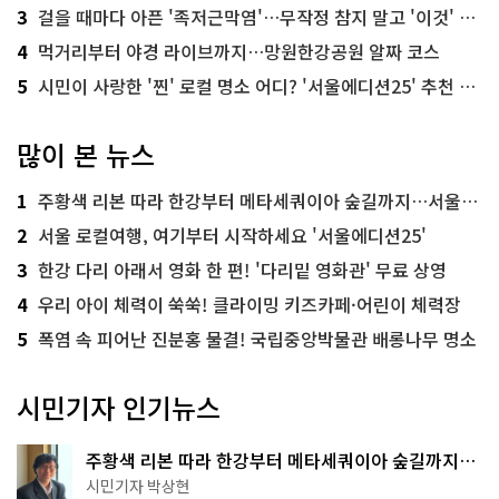
3
걸을 때마다 아픈 '족저근막염'…무작정 참지 말고 '이것' 해보세요!
4
먹거리부터 야경 라이브까지…망원한강공원 알짜 코스
5
시민이 사랑한 '찐' 로컬 명소 어디? '서울에디션25' 추천 코스
많이 본 뉴스
1
주황색 리본 따라 한강부터 메타세쿼이아 숲길까지…서울둘레길 15코스
2
서울 로컬여행, 여기부터 시작하세요 '서울에디션25'
3
한강 다리 아래서 영화 한 편! '다리밑 영화관' 무료 상영
4
우리 아이 체력이 쑥쑥! 클라이밍 키즈카페·어린이 체력장
5
폭염 속 피어난 진분홍 물결! 국립중앙박물관 배롱나무 명소
시민기자 인기뉴스
주황색 리본 따라 한강부터 메타세쿼이아 숲길까지…
서울둘레길 15코스
시민기자 박상현