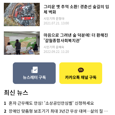
그리운 옛 추억 소환! 경춘선 숲길의 입
체 벽화
시민기자 문청야
2021.07.21. 13:00
마음으로 그려낸 숲 덕분에! 더 환해진
'갈월종합사회복지관'
시민기자 윤혜숙
2022.09.22. 11:20
최신 뉴스
1
혼자 근무해도 안심! '소상공인안심벨' 신청하세요
2
장애인 맞춤형 보조기기 최대 3년간 무상 대여…삶의 질 높인다