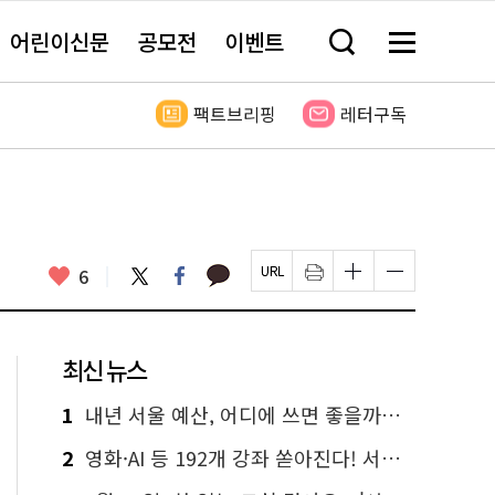
어린이신문
공모전
이벤트
검
메
색
뉴
창
전
열
체
팩트브리핑
레터구독
기
보
기
카
좋
트
페
6
페
인
글
글
카
위
이
아
이
쇄
자
자
오
터
스
요
지
하
크
크
톡
북
U
기
기
기
R
새
크
작
L
창
게
게
최신 뉴스
복
열
변
변
사
림
경
경
하
하
1
내년 서울 예산, 어디에 쓰면 좋을까요? 온라인 투표
기
기
2
영화·AI 등 192개 강좌 쏟아진다! 서울시민대학 선착순 신청