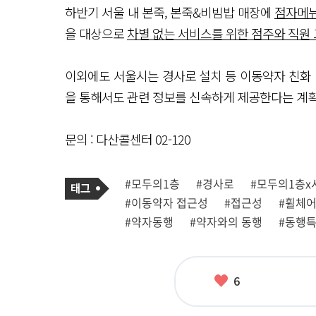
하반기 서울 내 본죽, 본죽&비빔밥 매장에
점자메뉴
을 대상으로
차별 없는 서비스를 위한 점주와 직원
이외에도 서울시는 경사로 설치 등 이동약자 친화 
을 통해서도 관련 정보를 신속하게 제공한다는 계
문의 : 다산콜센터 02-120
기
태
#모두의1층
#경사로
#모두의1층x
사
그
관
#이동약자 접근성
#접근성
#휠체
련
태
#약자동행
#약자와의 동행
#동행
그
좋
6
아
요