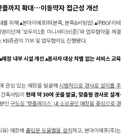
 핫플까지 확대…이동약자 접근성 개선
대를 위해 ▴본아이에프㈜(본죽, 본죽&비빔밥) ▴㈜BGF리테
 비영리단체 ‘모두의1층 이니셔티브(준)’와 업무협약을 체결
는 KB증권의 기부 및 업무협약도 진행됐다.
▴매장 내부 시설 개선 ▴종사자 대상 차별 없는 서비스 교육
에 관심 있는 매장을 발굴해
시범적으로 경사로 설치를 추
속 건축사팀이
현재 약 30여 곳을 발굴, 맞춤형 경사로 설계·
부분인
구도심 ‘핫플레이스’ 내 소상공인 매장을 중심으로 경
씨유) 매장에
출입문 도움벨을 설치
하고, 본아이에프(주)는