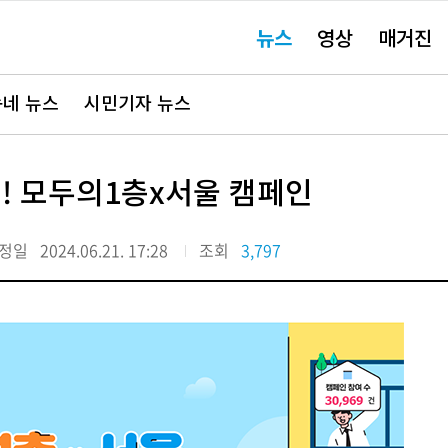
주
뉴스
영상
매거진
요
서
비
스
바
네 뉴스
시민기자 뉴스
로
가
기"
게! 모두의1층x서울 캠페인
정일
2024.06.21. 17:28
조회
3,797