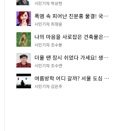
시민기자 박상현
폭염 속 피어난 진분홍 물결! 국립중앙박물관 배롱나무 명소
시민기자 최정윤
나의 마음을 사로잡은 건축물은? '서울시 건축상' 수상작 공개!
시민기자 조수봉
더울 땐 잠시 쉬었다 가세요! 생수 냉장고부터 해피소·무더위쉼터까지
시민기자 조수연
여름방학 어디 갈까? 서울 도심 무료 실내 여행 코스 추천
시민기자 김은주