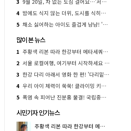
3
9월 20일, 차 없는 도심 걸어요…'서울 걷자 페스티벌' 선착순 5천명
4
밤에도 식지 않는 더위, 도시를 식히는 시원한 해법은?
5
채소 싫어하는 아이도 즐겁게 냠냠! '찾아가는 서울시 식생활 교육' 현장
많이 본 뉴스
1
주황색 리본 따라 한강부터 메타세쿼이아 숲길까지…서울둘레길 15코스
2
서울 로컬여행, 여기부터 시작하세요 '서울에디션25'
3
한강 다리 아래서 영화 한 편! '다리밑 영화관' 무료 상영
4
우리 아이 체력이 쑥쑥! 클라이밍 키즈카페·어린이 체력장
5
폭염 속 피어난 진분홍 물결! 국립중앙박물관 배롱나무 명소
시민기자 인기뉴스
주황색 리본 따라 한강부터 메타세쿼이아 숲길까지…서울둘레길 15코스