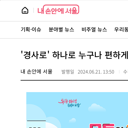
본
페
문
이
뉴
바
지
스
로
상
룸
가
단
뉴
기
으
스
로
기획·이슈
분야별 뉴스
비주얼 뉴스
우리동
주
이
요
동
서
비
스
'경사로' 하나로 누구나 편하
바
로
가
기
내 손안에 서울
발행일
2024.06.21. 13:50
수