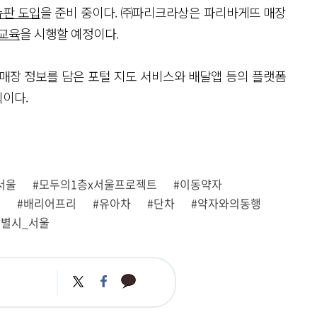
판 도입
을 준비 중이다. ㈜파리크라상은 파리바게뜨 매장
 교육
을 시행할 예정이다.
매장 정보를 담은 포털 지도 서비스와 배달앱 등의 플랫폼
획이다.
서울
#모두의1층x서울프로젝트
#이동약자
어
#배리어프리
#유아차
#단차
#약자와의동행
특별시_서울
카
트
페
카
위
이
오
터
스
톡
북