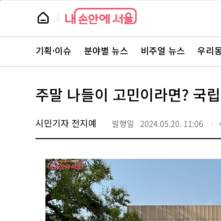
본
페
문
이
뉴
바
지
스
로
상
룸
가
단
뉴
기
으
스
로
기획·이슈
분야별 뉴스
비주얼 뉴스
우리동
주
이
요
동
서
비
스
주말 나들이 고민이라면? 국립
바
로
가
기
시민기자 전지예
발행일
2024.05.20. 11:06