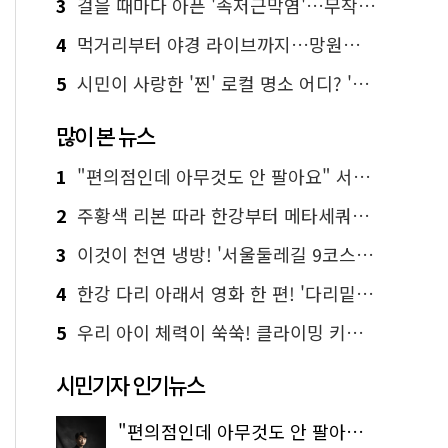
3
걸을 때마다 아픈 '족저근막염'…무작정 참지 말고 '이것' 해보세요!
4
먹거리부터 야경 라이브까지…망원한강공원 알짜 코스
5
시민이 사랑한 '찐' 로컬 명소 어디? '서울에디션25' 추천 코스
많이 본 뉴스
1
"편의점인데 아무것도 안 팔아요" 서울에서 가장 특별한 편의점의 정체
2
주황색 리본 따라 한강부터 메타세쿼이아 숲길까지…서울둘레길 15코스
3
이것이 천연 냉방! '서울둘레길 9코스'로 숲속 피서 떠나볼까
4
한강 다리 아래서 영화 한 편! '다리밑 영화관' 무료 상영
5
우리 아이 체력이 쑥쑥! 클라이밍 키즈카페·어린이 체력장
시민기자 인기뉴스
"편의점인데 아무것도 안 팔아요" 서울에서 가장 특별한 편의점의 정체