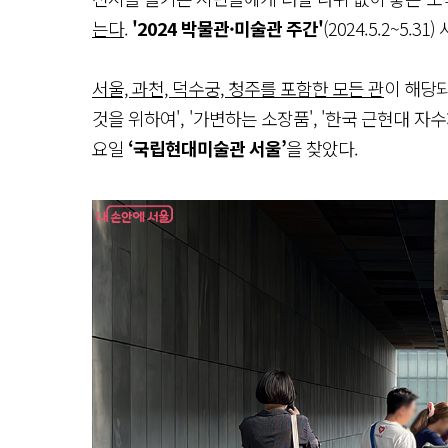
는다
.
'2024 박물관·미술관 주간'
(2024.5.2~5
서울, 과천, 덕수궁, 청주를 포함한 모든 관
이 해당되
것을 위하여', '가변하는 소장품', '한국 근현대 자
요일
‘국립현대미술관 서울’
을 찾았다.