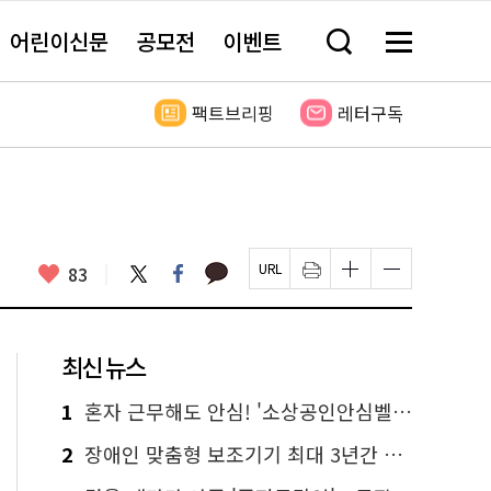
어린이신문
공모전
이벤트
검
메
색
뉴
창
전
열
체
팩트브리핑
레터구독
기
보
기
카
좋
트
페
83
페
인
글
글
카
위
이
아
이
쇄
자
자
오
터
스
요
지
하
크
크
톡
북
U
기
기
기
R
새
크
작
L
창
게
게
최신 뉴스
복
열
변
변
사
림
경
경
하
하
1
혼자 근무해도 안심! '소상공인안심벨' 신청하세요
기
기
2
장애인 맞춤형 보조기기 최대 3년간 무상 대여…삶의 질 높인다