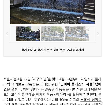
1
/
3
청계광장 옆 청계천 분수 위의 푸른 고래 ©송지혜
서울시는 4월 22일 ‘지구의 날’을 맞아 4월 19일부터 28일까지
플라
스틱 폐기물로 고통받는 고래
를 위한
'굿바이 플라스틱 서울' 캠페
인
을 펼친다. 이번 캠페인은 멸종위기 동물을 재해석한 그래픽을 만
드는 고상우 환경예술 작가의 작품 <메아리>를 활용해 진행한다. 분
수대와 산책로 벤치 곳곳에서는 너비 40cm 정도의
분홍색 심장을
가진 푸른 고래
들을 발견할 수 있는데 청계광장의 분수에서 시원한