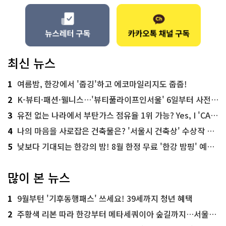
최신 뉴스
1
여름밤, 한강에서 '줍깅'하고 에코마일리지도 줍줍!
2
K-뷰티·패션·웰니스…'뷰티풀라이프인서울' 6일부터 사전 예약
3
유전 없는 나라에서 부탄가스 점유율 1위 가능? Yes, I 'CAN'
4
나의 마음을 사로잡은 건축물은? '서울시 건축상' 수상작 공개!
5
낮보다 기대되는 한강의 밤! 8월 한정 무료 '한강 밤핑' 예약은?
많이 본 뉴스
1
9월부턴 '기후동행패스' 쓰세요! 39세까지 청년 혜택
2
주황색 리본 따라 한강부터 메타세쿼이아 숲길까지…서울둘레길 15코스