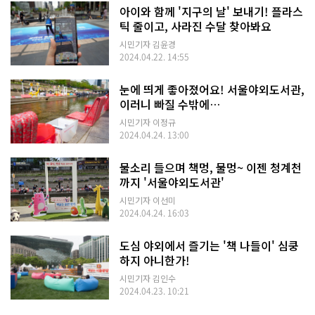
아이와 함께 '지구의 날' 보내기! 플라스
틱 줄이고, 사라진 수달 찾아봐요
시민기자 김윤경
2024.04.22. 14:55
눈에 띄게 좋아졌어요! 서울야외도서관,
이러니 빠질 수밖에…
시민기자 이정규
2024.04.24. 13:00
물소리 들으며 책멍, 물멍~ 이젠 청계천
까지 '서울야외도서관'
시민기자 이선미
2024.04.24. 16:03
도심 야외에서 즐기는 '책 나들이' 심쿵
하지 아니한가!
시민기자 김인수
2024.04.23. 10:21