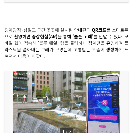
청계광장~삼일교
구간 곳곳에 설치된 안내판의
QR코드
를 스마트폰
으로 촬영하면
증강현실(AR)
을 통해
'슬픈 고래'
를 만날 수 있다. 모
바일 웹에 접속해 ‘블루 웨일’ 탭을 클릭하니 청계천을 유영하며 플
라스틱을 쏟아내는 고래가 보였는데 고통받는 모습이 생생하게 느
껴져서 마음이 아팠다.
1
/
2