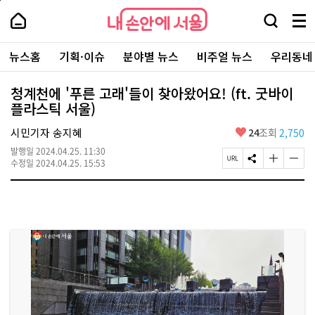
본
페
내
문
이
내
손
검
메
바
지
손
안
색
뉴
로
상
안
주
에
창
전
가
단
에
뉴스홈
기획·이슈
분야별 뉴스
비주얼 뉴스
우리동네
요
서
열
체
기
으
서
서
울
기
보
로
울
비
기
이
-
청계천에 '푸른 고래'들이 찾아왔어요! (ft. 굿바이
스
동
서
플라스틱 서울)
바
울
로
시
가
좋
시민기자 송지혜
24
조회
2,750
대
기
아
표
발행일
2024.04.25. 11:30
요
소
페
S
글
글
수정일
2024.04.25. 15:53
통
이
N
자
자
포
지
S
크
크
털
U
공
기
기
R
유
크
작
L
하
게
게
복
기
변
변
사
경
경
하
하
기
기