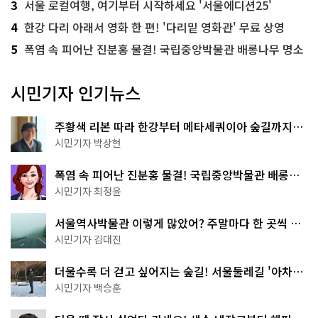
3
서울 로컬여행, 여기부터 시작하세요 '서울에디션25'
4
한강 다리 아래서 영화 한 편! '다리밑 영화관' 무료 상영
5
폭염 속 피어난 진분홍 물결! 국립중앙박물관 배롱나무 명소
시민기자 인기뉴스
주황색 리본 따라 한강부터 메타세쿼이아 숲길까지…
서울둘레길 15코스
시민기자 박상현
폭염 속 피어난 진분홍 물결! 국립중앙박물관 배롱나
무 명소
시민기자 최정윤
서울역사박물관 이렇게 많았어? 주말마다 한 곳씩 떠
나는 역사 산책
시민기자 김대진
더울수록 더 걷고 싶어지는 숲길! 서울둘레길 '아차산
코스'
시민기자 백승훈