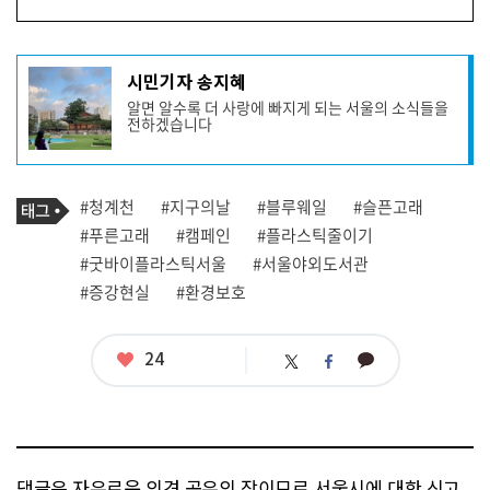
기
시민기자 송지혜
사
알면 알수록 더 사랑에 빠지게 되는 서울의 소식들을
작
전하겠습니다
성
자
프
로
기
필
태
#청계천
#지구의날
#블루웨일
#슬픈고래
사
그
관
#푸른고래
#캠페인
#플라스틱줄이기
련
#굿바이플라스틱서울
#서울야외도서관
태
그
#증강현실
#환경보호
좋
24
카
트
페
아
카
위
이
요
오
터
스
톡
북
댓글은 자유로운 의견 공유의 장이므로 서울시에 대한 신고,