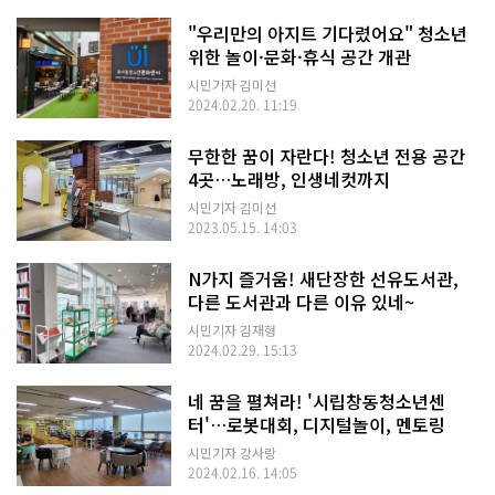
"우리만의 아지트 기다렸어요" 청소년
위한 놀이·문화·휴식 공간 개관
시민기자 김미선
2024.02.20. 11:19
무한한 꿈이 자란다! 청소년 전용 공간
4곳…노래방, 인생네컷까지
시민기자 김미선
2023.05.15. 14:03
N가지 즐거움! 새단장한 선유도서관,
다른 도서관과 다른 이유 있네~
시민기자 김재형
2024.02.29. 15:13
네 꿈을 펼쳐라! '시립창동청소년센
터'…로봇대회, 디지털놀이, 멘토링
시민기자 강사랑
2024.02.16. 14:05