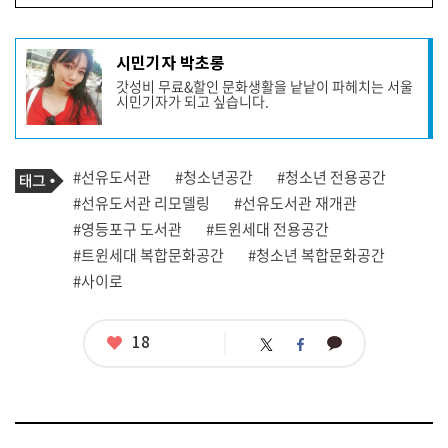
기
시민기자 박초롱
사
갓성비 무료&할인 문화생활을 낱낱이 파헤치는 서울
작
시민기자가 되고 싶습니다.
성
자
프
로
기
필
태
#선유도서관
#청소년공간
#청소년 전용공간
사
그
관
#선유도서관 리모델링
#선유도서관 재개관
련
#영등포구 도서관
#트윈세대 전용공간
태
그
#트윈세대 복합문화공간
#청소년 복합문화공간
#사이로
좋
18
카
트
페
아
카
위
이
요
오
터
스
톡
북