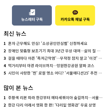
최신 뉴스
1
혼자 근무해도 안심! '소상공인안심벨' 신청하세요
2
장애인 맞춤형 보조기기 최대 3년간 무상 대여…삶의 질 높인다
3
걸을 때마다 아픈 '족저근막염'…무작정 참지 말고 '이것' 해보세요!
4
먹거리부터 야경 라이브까지…망원한강공원 알짜 코스
5
시민이 사랑한 '찐' 로컬 명소 어디? '서울에디션25' 추천 코스
많이 본 뉴스
1
주황색 리본 따라 한강부터 메타세쿼이아 숲길까지…서울둘레길 15코스
2
한강 다리 아래서 영화 한 편! '다리밑 영화관' 무료 상영