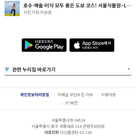
호수·예술·미식 모두 품은 도보 코스! 서울식물원~LG
아트센터~마곡테라스거리
시민기자 이상돈
다
A
운
p
로
p
드
S
하
t
기
o
관련 누리집 바로가기
G
r
o
e
o
에
g
서
l
다
개인정보처리방침
이메일 무단수집 거부
이용약관
e
운
P
로
PC버전
l
드
a
하
y
기
서울특별시청 04524
서울특별시 중구 세종대로 110 콘텐츠담당관
대표전화
다산콜센터
02-120