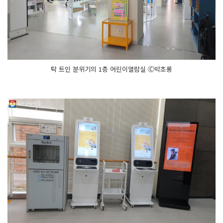
탁 트인 분위기의 1층 어린이열람실 Ⓒ박초롱