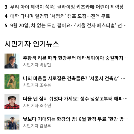
3
우리 아이 체력이 쑥쑥! 클라이밍 키즈카페·어린이 체력장
4
대학 다니며 일경험 '서영커' 캠프 모집…전액 무료
5
9월 20일, 차 없는 도심 걸어요…'서울 걷자 페스티벌' 선착순 5천명
시민기자 인기뉴스
주황색 리본 따라 한강부터 메타세쿼이아 숲길까지…
서울둘레길 15코스
시민기자 박상현
나의 마음을 사로잡은 건축물은? '서울시 건축상' 수
상작 공개!
시민기자 조수봉
더울 땐 잠시 쉬었다 가세요! 생수 냉장고부터 해피소
·무더위쉼터까지
시민기자 조수연
낮보다 기대되는 한강의 밤! 8월 한정 무료 '한강 밤
핑' 예약은?
시민기자 김성무