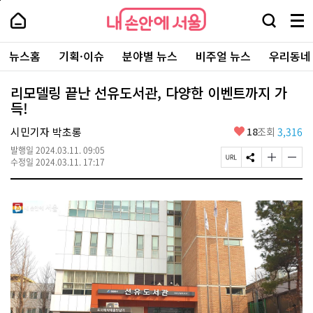
본
페
내
문
이
내
손
검
메
바
지
손
안
색
뉴
로
상
안
주
에
창
전
가
단
에
뉴스홈
기획·이슈
분야별 뉴스
비주얼 뉴스
우리동네
요
서
열
체
기
으
서
서
울
기
보
로
울
비
기
이
-
리모델링 끝난 선유도서관, 다양한 이벤트까지 가
스
동
서
득!
바
울
로
시
가
좋
시민기자 박초롱
18
조회
3,316
대
기
아
표
발행일
2024.03.11. 09:05
요
소
페
S
글
글
수정일
2024.03.11. 17:17
통
이
N
자
자
포
지
S
크
크
털
U
공
기
기
R
유
크
작
L
하
게
게
복
기
변
변
사
경
경
하
하
기
기