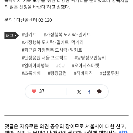
육자까지 가족 모두를 위한 다양한 먹거리를 준비했으니 양육자들
의 많은 신청을 바란다”라고 말했다.
문의 : 다산콜센터 02-120
기
태
#밀키트
#가정행복 도시락･밀키트
사
그
관
#가정행복 도시락·밀키트·먹거리
련
#퇴근길 가정행복 도시락･밀키트
태
그
#탄생응원 서울 프로젝트
#몽땅정보만능키
#엄마아빠행복
#CU
#오아시스마켓
#초록베베
#랭킹닭컴
#칙바이칙
#샵풀무원
좋
37
카
트
페
아
카
위
이
요
오
터
스
톡
북
댓글은 자유로운 의견 공유의 장이므로 서울시에 대한 신고,
제안, 건의 등 답변이나 개선이 필요한 사항에 대해서는
전자