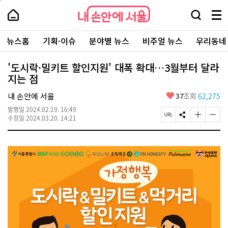
본
페
내
문
이
내
손
검
메
바
지
손
안
색
뉴
로
상
안
주
에
창
전
가
단
에
뉴스홈
기획·이슈
분야별 뉴스
비주얼 뉴스
우리동네
요
서
열
체
기
으
서
서
울
기
보
로
울
비
기
이
-
'도시락·밀키트 할인지원' 대폭 확대…3월부터 달라
스
동
서
지는 점
바
울
로
시
가
좋
내 손안에 서울
37
조회
62,275
대
기
아
표
발행일
2024.02.19. 16:49
요
소
페
S
글
글
수정일
2024.03.20. 14:21
통
이
N
자
자
포
지
S
크
크
털
U
공
기
기
R
유
크
작
L
하
게
게
복
기
변
변
사
경
경
하
하
기
기