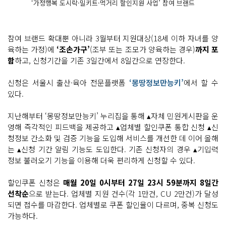
‘가정행복 도시락·밀키트·먹거리 할인지원 사업’ 참여 브랜드
참여 브랜드 확대뿐 아니라 3월부터 지원대상(18세 이하 자녀를 양
육하는 가정)에
‘조손가구’
(조부 또는 조모가 양육하는 경우)
까지 포
함
하고, 신청기간을 기존 3일간에서 8일간으로 연장한다.
신청은 서울시 출산·육아 전문플랫폼
‘몽땅정보만능키’
에서 할 수
있다.
지난해부터 ‘몽땅정보만능키’ 누리집을 통해 ▴자체 민원게시판을 운
영해 즉각적인 피드백을 제공하고 ▴업체별 할인쿠폰 통합 신청 ▴신
청정보 간소화 및 검증 기능을 도입해 서비스를 개선한 데 이어 올해
는 ▴신청 기간 알림 기능도 도입한다. 기존 신청자의 경우 ▴기입력
정보 불러오기 기능을 이용해 더욱 편리하게 신청할 수 있다.
할인쿠폰 신청은
매월 20일 0시부터 27일 23시 59분까지 8일간
선착순
으로 받는다. 업체별 지원 건수(각 1만건, CU 2만건)가 달성
되면 접수를 마감한다. 업체별로 쿠폰 할인율이 다르며, 중복 신청도
가능하다.