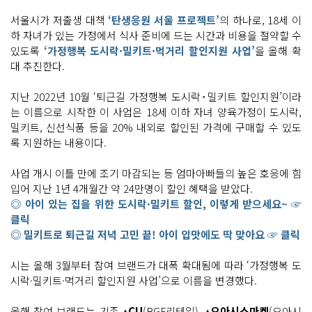
서울시가 저출생 대책
‘탄생응원 서울 프로젝트’
의 하나로, 18세 이
하 자녀가 있는 가정에서 식사 준비에 드는 시간과 비용을 절약할 수
있도록
‘가정행복 도시락·밀키트·먹거리 할인지원 사업’
을 올해 확
대 추진한다.
지난 2022년 10월 ‘퇴근길 가정행복 도시락･밀키트 할인지원’이라
는 이름으로 시작한 이 사업은 18세 이하 자녀 양육가정이 도시락,
밀키트, 신선식품 등을 20% 내외로 할인된 가격에 구매할 수 있도
록 지원하는 내용이다.
사업 개시 이틀 만에 조기 마감되는 등 엄마아빠들의 높은 호응에 힘
입어 지난 1년 4개월간 약 24만명이 할인 혜택을 받았다.
◎ 아이 있는 집을 위한 도시락·밀키트 할인, 이렇게 받으세요~ ☞
클릭
◎ 밀키트로 퇴근길 저녁 고민 끝! 아이 입맛에도 딱 맞아요 ☞ 클릭
시는 올해 3월부터 참여 브랜드가 대폭 확대됨에 따라 ‘가정행복 도
시락·밀키트·먹거리 할인지원 사업’으로 이름을 변경했다.
올해 참여 브랜드는 기존
▴CU
(BGF리테일),
▴오아시스마켓
(오아시