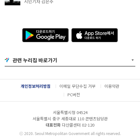
추천
시민기자 김은주
다
A
운
p
로
p
드
S
하
t
기
o
관련 누리집 바로가기
G
r
o
e
o
에
g
서
l
다
개인정보처리방침
이메일 무단수집 거부
이용약관
e
운
P
로
PC버전
l
드
a
하
y
기
서울특별시청 04524
서울특별시 중구 세종대로 110 콘텐츠담당관
대표전화
다산콜센터
02-120
ⓒ
2020. Seoul Metropolitan Government all rights reserved.