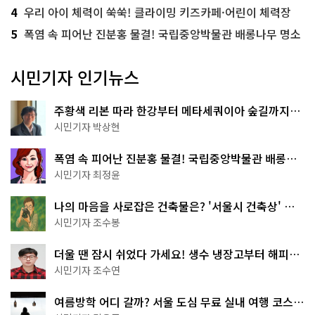
4
우리 아이 체력이 쑥쑥! 클라이밍 키즈카페·어린이 체력장
5
폭염 속 피어난 진분홍 물결! 국립중앙박물관 배롱나무 명소
시민기자 인기뉴스
주황색 리본 따라 한강부터 메타세쿼이아 숲길까지…
서울둘레길 15코스
시민기자 박상현
폭염 속 피어난 진분홍 물결! 국립중앙박물관 배롱나
무 명소
시민기자 최정윤
나의 마음을 사로잡은 건축물은? '서울시 건축상' 수
상작 공개!
시민기자 조수봉
더울 땐 잠시 쉬었다 가세요! 생수 냉장고부터 해피소
·무더위쉼터까지
시민기자 조수연
여름방학 어디 갈까? 서울 도심 무료 실내 여행 코스