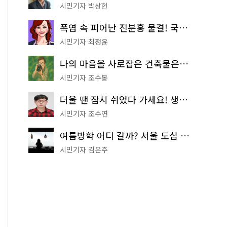
시민기자 박상현
폭염 속 피어난 진분홍 물결! 국립중앙박물관 배롱나무 명소
시민기자 최정윤
나의 마음을 사로잡은 건축물은? '서울시 건축상' 수상작 공개!
시민기자 조수봉
더울 땐 잠시 쉬었다 가세요! 생수 냉장고부터 해피소·무더위쉼터까지
시민기자 조수연
여름방학 어디 갈까? 서울 도심 무료 실내 여행 코스 추천
시민기자 김은주