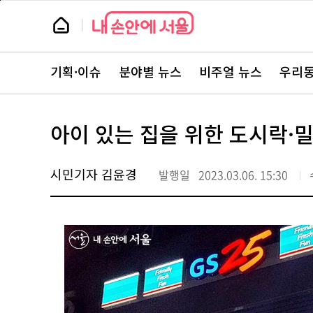
본
페
문
이
뉴
바
지
스
로
상
룸
가
단
뉴
기
으
스
로
기획·이슈
분야별 뉴스
비주얼 뉴스
우리동
주
이
요
동
서
비
스
아이 있는 집을 위한 도시락·
바
로
가
기
시민기자 김윤경
발행일
2023.03.06. 15:30