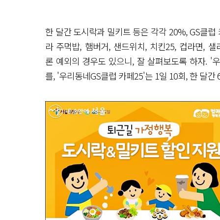
한 달간 도시락과 밀키트 등은 각각 20%, GS클럽
라 주먹밥, 햄버거, 샌드위치, 치킨25, 컵라면, 샐
론 예외의 경우도 있으니, 잘 살펴보도록 하자. '우
를, '우리동네GS클럽 카페25'는 1일 10회, 한 달간