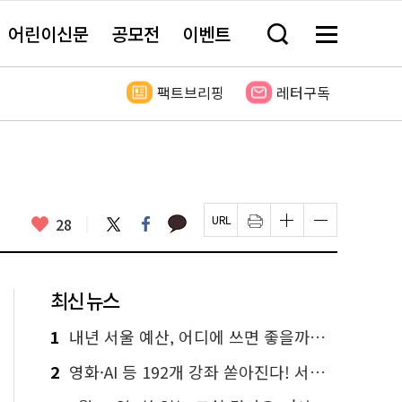
어린이신문
공모전
이벤트
검
메
색
뉴
창
전
열
체
팩트브리핑
레터구독
기
보
기
카
좋
트
페
28
페
인
글
글
카
위
이
아
이
쇄
자
자
오
터
스
요
지
하
크
크
톡
북
U
기
기
기
R
새
크
작
L
창
게
게
최신 뉴스
복
열
변
변
사
림
경
경
하
하
1
내년 서울 예산, 어디에 쓰면 좋을까요? 온라인 투표
기
기
2
영화·AI 등 192개 강좌 쏟아진다! 서울시민대학 선착순 신청