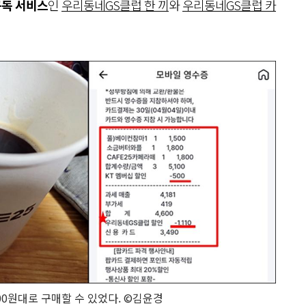
구독 서비스
인
우리동네GS클럽 한 끼
와
우리동네GS클럽 카
00원대로 구매할 수 있었다. ©김윤경