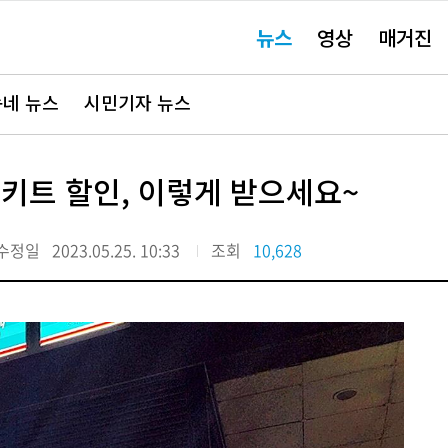
주
뉴스
영상
매거진
요
서
비
스
바
네 뉴스
시민기자 뉴스
로
가
기"
밀키트 할인, 이렇게 받으세요~
수정일
2023.05.25. 10:33
조회
10,628