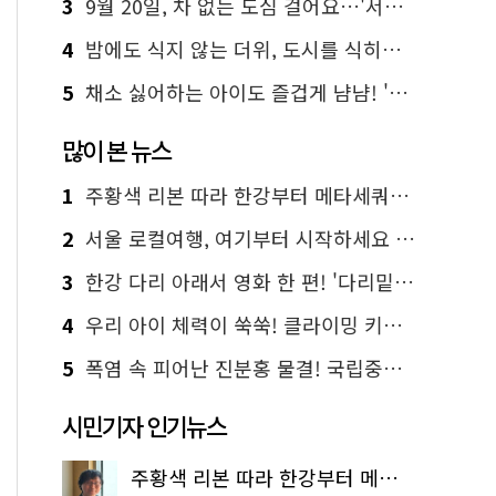
3
9월 20일, 차 없는 도심 걸어요…'서울 걷자 페스티벌' 선착순 5천명
4
밤에도 식지 않는 더위, 도시를 식히는 시원한 해법은?
5
채소 싫어하는 아이도 즐겁게 냠냠! '찾아가는 서울시 식생활 교육' 현장
많이 본 뉴스
1
주황색 리본 따라 한강부터 메타세쿼이아 숲길까지…서울둘레길 15코스
2
서울 로컬여행, 여기부터 시작하세요 '서울에디션25'
3
한강 다리 아래서 영화 한 편! '다리밑 영화관' 무료 상영
4
우리 아이 체력이 쑥쑥! 클라이밍 키즈카페·어린이 체력장
5
폭염 속 피어난 진분홍 물결! 국립중앙박물관 배롱나무 명소
시민기자 인기뉴스
주황색 리본 따라 한강부터 메타세쿼이아 숲길까지…서울둘레길 15코스