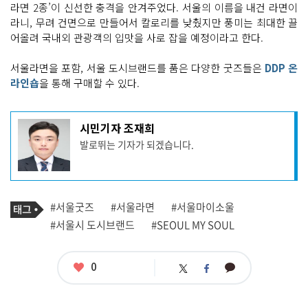
라면 2종’이 신선한 충격을 안겨주었다. 서울의 이름을 내건 라면이
라니, 무려 건면으로 만들어서 칼로리를 낮췄지만 풍미는 최대한 끌
어올려 국내외 관광객의 입맛을 사로 잡을 예정이라고 한다.
서울라면을 포함, 서울 도시브랜드를 품은 다양한 굿즈들은
DDP 온
라인숍
을 통해 구매할 수 있다.
기
시민기자 조재희
사
발로뛰는 기자가 되겠습니다.
작
성
자
프
로
기
필
태
#서울굿즈
#서울라면
#서울마이소울
사
그
관
#서울시 도시브랜드
#SEOUL MY SOUL
련
태
그
좋
0
카
트
페
아
카
위
이
요
오
터
스
톡
북