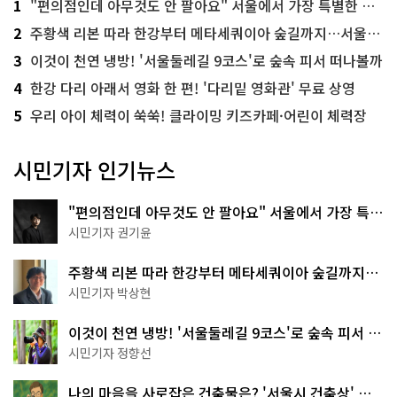
1
"편의점인데 아무것도 안 팔아요" 서울에서 가장 특별한 편의점의 정체
2
주황색 리본 따라 한강부터 메타세쿼이아 숲길까지…서울둘레길 15코스
3
이것이 천연 냉방! '서울둘레길 9코스'로 숲속 피서 떠나볼까
4
한강 다리 아래서 영화 한 편! '다리밑 영화관' 무료 상영
5
우리 아이 체력이 쑥쑥! 클라이밍 키즈카페·어린이 체력장
시민기자 인기뉴스
"편의점인데 아무것도 안 팔아요" 서울에서 가장 특별
한 편의점의 정체
시민기자 권기윤
주황색 리본 따라 한강부터 메타세쿼이아 숲길까지…
서울둘레길 15코스
시민기자 박상현
이것이 천연 냉방! '서울둘레길 9코스'로 숲속 피서 떠
나볼까
시민기자 정향선
나의 마음을 사로잡은 건축물은? '서울시 건축상' 수