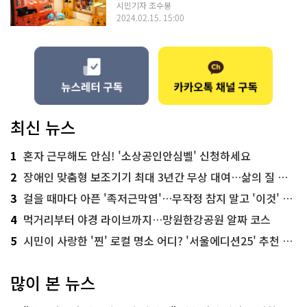
시민기자 조수봉
2024.02.15. 15:00
최신 뉴스
1
혼자 근무해도 안심! '소상공인안심벨' 신청하세요
2
장애인 맞춤형 보조기기 최대 3년간 무상 대여…삶의 질 높인다
3
걸을 때마다 아픈 '족저근막염'…무작정 참지 말고 '이것' 해보세요!
4
먹거리부터 야경 라이브까지…망원한강공원 알짜 코스
5
시민이 사랑한 '찐' 로컬 명소 어디? '서울에디션25' 추천 코스
많이 본 뉴스