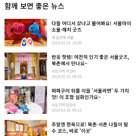
함께 보면 좋은 뉴스
다들 어디서 샀냐고 물어봐요! 서울마이
소울·해치 굿즈
내 손안에 서울
2024.02.14. 16:00
반응 핫템! 여전히 인기 좋은 서울굿즈,
북촌에서 만나요~
시민기자 이선미
2024.02.16. 09:20
짜파구리 뒤를 이을 '서울라면' 두 가지
맛! 이 조합 실화인가요~
시민기자 김인수
2024.02.16. 09:15
주말엔 한옥으로! 북촌·서촌 나들이 필
수 코스, 바로 '이곳'