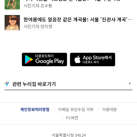
상작 공개!
시민기자 조수봉
한여름에도 얼음장 같은 계곡물! 서울 '진관사 계곡'이
천국이네~
시민기자 양지영
다
A
운
p
로
p
드
S
하
t
기
o
관련 누리집 바로가기
G
r
o
e
o
에
g
서
l
다
개인정보처리방침
이메일 무단수집 거부
이용약관
e
운
P
로
PC버전
l
드
a
하
y
기
서울특별시청 04524