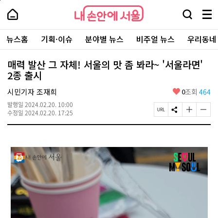
본
페
내
문
이
내
손
검
메
바
지
손
안
색
뉴
로
상
안
주
에
창
전
가
단
에
뉴스홈
기획·이슈
분야별 뉴스
비주얼 뉴스
우리동네
요
서
열
체
기
으
서
서
울
기
보
로
울
비
기
이
-
매력 발산 그 자체! 서울의 맛 좀 봐라~ '서울라면'
스
동
서
2종 출시
바
울
로
시
가
좋
시민기자 조재희
0
조회
464
대
기
아
표
발행일
2024.02.20. 10:00
요
소
페
S
글
글
수정일
2024.02.20. 17:25
통
이
N
자
자
포
지
S
크
크
털
U
공
기
기
R
유
크
작
L
하
게
게
복
기
변
변
사
경
경
하
하
기
기