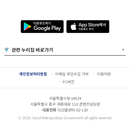
다
A
운
p
로
p
드
S
하
t
기
o
관련 누리집 바로가기
G
r
o
e
o
에
g
서
l
다
개인정보처리방침
이메일 무단수집 거부
이용약관
e
운
P
로
PC버전
l
드
a
하
y
기
서울특별시청 04524
서울특별시 중구 세종대로 110 콘텐츠담당관
대표전화
다산콜센터
02-120
ⓒ
2020. Seoul Metropolitan Government all rights reserved.