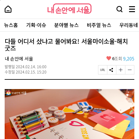
본
페
내
문
이
내
손
검
메
바
지
손
안
색
뉴
로
상
안
주
에
창
전
가
단
에
뉴스홈
기획·이슈
분야별 뉴스
비주얼 뉴스
우리동네
요
서
열
체
기
으
서
서
울
기
보
로
울
비
기
이
-
다들 어디서 샀냐고 물어봐요! 서울마이소울·해치
스
동
서
굿즈
바
울
로
시
가
좋
내 손안에 서울
6
조회
9,205
대
기
아
표
발행일
2024.02.14. 16:00
요
소
페
S
글
글
수정일
2024.02.15. 15:20
통
이
N
자
자
포
지
S
크
크
털
U
공
기
기
R
유
크
작
L
하
게
게
복
기
변
변
사
경
경
하
하
기
기