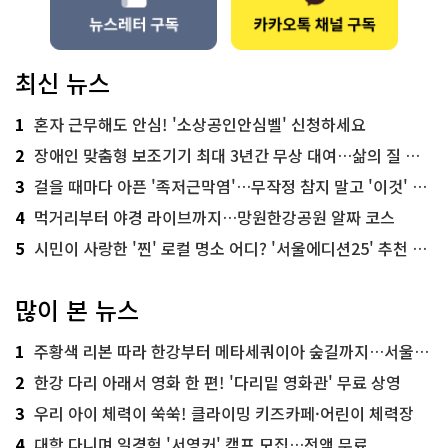
최신 뉴스
1
혼자 근무해도 안심! '소상공인안심벨' 신청하세요
2
장애인 맞춤형 보조기기 최대 3년간 무상 대여…삶의 질 높인다
3
걸을 때마다 아픈 '족저근막염'…무작정 참지 말고 '이것' 해보세요!
4
먹거리부터 야경 라이브까지…망원한강공원 알짜 코스
5
시민이 사랑한 '찐' 로컬 명소 어디? '서울에디션25' 추천 코스
많이 본 뉴스
1
주황색 리본 따라 한강부터 메타세쿼이아 숲길까지…서울둘레길 15코스
2
한강 다리 아래서 영화 한 편! '다리밑 영화관' 무료 상영
3
우리 아이 체력이 쑥쑥! 클라이밍 키즈카페·어린이 체력장
4
대학 다니며 일경험 '서영커' 캠프 모집…전액 무료