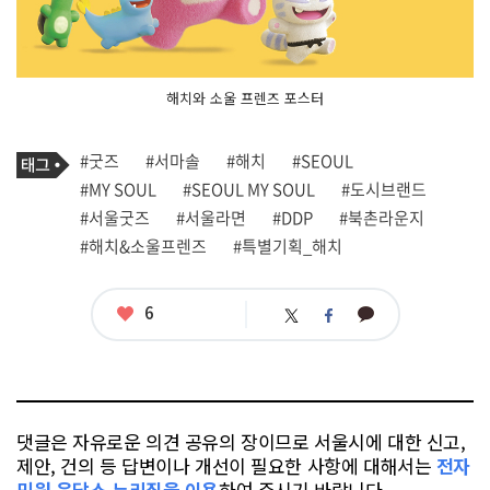
해치와 소울 프렌즈 포스터
기
태
#굿즈
#서마솔
#해치
#SEOUL
사
그
관
#MY SOUL
#SEOUL MY SOUL
#도시브랜드
련
#서울굿즈
#서울라면
#DDP
#북촌라운지
태
그
#해치&소울프렌즈
#특별기획_해치
좋
6
카
트
페
아
카
위
이
요
오
터
스
톡
북
댓글은 자유로운 의견 공유의 장이므로 서울시에 대한 신고,
제안, 건의 등 답변이나 개선이 필요한 사항에 대해서는
전자
민원 응답소 누리집을 이용
하여 주시기 바랍니다.