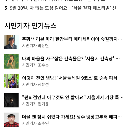
5
9월 20일, 차 없는 도심 걸어요…'서울 걷자 페스티벌' 선착순 5천명
시민기자 인기뉴스
주황색 리본 따라 한강부터 메타세쿼이아 숲길까지…
서울둘레길 15코스
시민기자 박상현
나의 마음을 사로잡은 건축물은? '서울시 건축상' 수
상작 공개!
시민기자 조수봉
이것이 천연 냉방! '서울둘레길 9코스'로 숲속 피서 떠
나볼까
시민기자 정향선
"편의점인데 아무것도 안 팔아요" 서울에서 가장 특별
한 편의점의 정체
시민기자 권기윤
더울 땐 잠시 쉬었다 가세요! 생수 냉장고부터 해피소
·무더위쉼터까지
시민기자 조수연