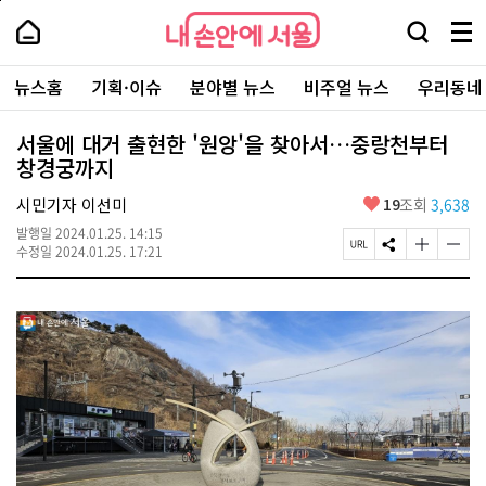
본
페
내
문
이
내
손
검
메
바
지
손
안
색
뉴
로
상
안
주
에
창
전
가
단
에
뉴스홈
기획·이슈
분야별 뉴스
비주얼 뉴스
우리동네
요
서
열
체
기
으
서
서
울
기
보
로
울
비
기
이
-
서울에 대거 출현한 '원앙'을 찾아서…중랑천부터
스
동
서
창경궁까지
바
울
로
시
가
좋
시민기자 이선미
19
조회
3,638
대
기
아
표
발행일
2024.01.25. 14:15
요
소
페
S
글
글
수정일
2024.01.25. 17:21
통
이
N
자
자
포
지
S
크
크
털
U
공
기
기
R
유
크
작
L
하
게
게
복
기
변
변
사
경
경
하
하
기
기