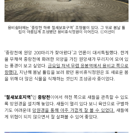
용비쉼터에는 ‘중랑천 하류 철새보호구역’ 조형물이 있다. 그 뒤로 봄날 튤
립이 아름답게 조성됐던 용비휴식정원이 이어진다. ⓒ이선미
‘중랑천에 원앙 200마리가 찾아왔다’고 언론이 대서특필했다. 한겨
울 무채색 중랑천에 화려한 외양을 가진 원앙새가 무리지어 모여 있
는 풍경이 보고 싶었다.
금요일 저녁 무렵 응봉역에서 용비교 쪽으로
향했다.
지난해 봄날 튤립을 보러 왔던 용비휴식정원은 또 새로운 봄
을 위해 더 많은 식물을 식재하는 것인지 조성공사 중이었다.
‘철새보호지역’
인
중랑천
이어서 하천 쪽으로 새들을 관측할 수 있도
록 망원경을 설치해 놓았다. 새들이 멀리 있다 보니 육안으로 구별하
기도 어려운데
망원경을 통해 아주 가깝게 잘 볼 수 있었다.
새들에
게 위협이 되지 않으면서 잘 살펴볼 수 있어 좋았다.