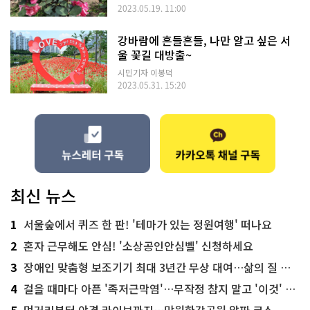
2023.05.19. 11:00
강바람에 흔들흔들, 나만 알고 싶은 서
울 꽃길 대방출~
시민기자 이봉덕
2023.05.31. 15:20
최신 뉴스
1
서울숲에서 퀴즈 한 판! '테마가 있는 정원여행' 떠나요
2
혼자 근무해도 안심! '소상공인안심벨' 신청하세요
3
장애인 맞춤형 보조기기 최대 3년간 무상 대여…삶의 질 높인다
4
걸을 때마다 아픈 '족저근막염'…무작정 참지 말고 '이것' 해보세요!
5
먹거리부터 야경 라이브까지…망원한강공원 알짜 코스