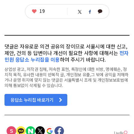
좋
19
카
트
페
아
카
위
이
요
오
터
스
톡
북
댓글은 자유로운 의견 공유의 장이므로 서울시에 대한 신고,
제안, 건의 등 답변이나 개선이 필요한 사항에 대해서는
전자
민원 응답소 누리집을 이용
하여 주시기 바랍니다.
상업성 광고, 저작권 침해, 저속한 표현, 특정인에 대한 비방, 명예훼손, 정
치적 목적, 유사한 내용의 반복적 글, 개인정보 유출,그 밖에 공익을 저해하
거나 운영 취지에 맞지 않는 댓글은 서울특별시 조례 및 개인정보보호법에
의해 통보없이 삭제될 수 있습니다.
응답소 누리집 바로가기