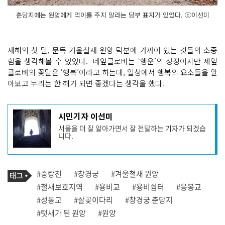
춘당지에는 원앙에게 먹이를 주지 말라는 당부 표지가 있었다. ⓒ이선미
새해의 첫 달, 문득 겨울철새 원앙 덕분에 가까이 있는 것들의 소중
함을 생각해볼 수 있었다. 네잎클로버는 ‘행운’의 상징이지만 세잎
클로버의 꽃말은 ‘행복’이라고 하는데, 일상에서 행복의 요소들을 알
아보고 누리는 한 해가 되면 좋겠다는 생각을 했다.
기
시민기자 이선미
사
서울을 더 잘 알아가면서 잘 전달하는 기자가 되겠습
작
니다.
성
자
프
로
기
필
태
#중랑천
#창경궁
#겨울철새 원앙
사
그
관
#철새보호지역
#용비교
#용비쉼터
#응봉교
련
#성동교
#살곶이다리
#창경궁 춘당지
태
그
#텃새가 된 원앙
#원앙