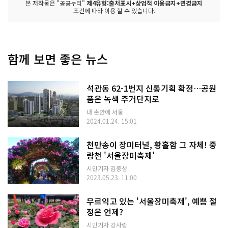
본 저작물은 "공공누리"
제4유형:출처표시+상업적 이용금지+변경금지
조건에 따라 이용 할 수 있습니다.
함께 보면 좋은 뉴스
석관동 62-1번지 신통기획 확정…공원
품은 녹색 주거단지로
내 손안에 서울
2024.01.24. 15:01
천만송이 장미터널, 황홀함 그 자체! 중
랑천 '서울장미축제'
시민기자 김종성
2023.05.23. 11:00
무르익고 있는 '서울장미축제', 예쁨 절
정은 언제?
시민기자 강사랑