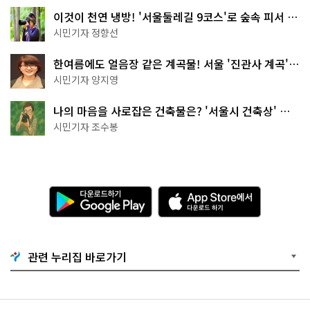
이것이 천연 냉방! '서울둘레길 9코스'로 숲속 피서 떠
나볼까
시민기자 정향선
한여름에도 얼음장 같은 계곡물! 서울 '진관사 계곡'이
천국이네~
시민기자 양지영
나의 마음을 사로잡은 건축물은? '서울시 건축상' 수
상작 공개!
시민기자 조수봉
다
A
운
p
로
p
드
S
하
t
기
o
관련 누리집 바로가기
G
r
o
e
o
에
g
서
l
다