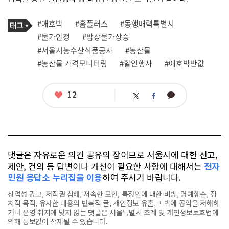
기
태
#애호박
#홈플러스
#동행매력특별시
사
그
관
#물가안정
#밥상물가상승
련
#서울시농수산식품공사
#농산물
태
그
#농산물 가격모니터링
#할인행사
#애호박반값
좋
12
카
트
페
아
카
위
이
요
오
터
스
톡
북
댓글은 자유로운 의견 공유의 장이므로 서울시에 대한 신고,
제안, 건의 등 답변이나 개선이 필요한 사항에 대해서는
전자
민원 응답소 누리집을 이용
하여 주시기 바랍니다.
상업성 광고, 저작권 침해, 저속한 표현, 특정인에 대한 비방, 명예훼손, 정
치적 목적, 유사한 내용의 반복적 글, 개인정보 유출,그 밖에 공익을 저해하
거나 운영 취지에 맞지 않는 댓글은 서울특별시 조례 및 개인정보보호법에
의해 통보없이 삭제될 수 있습니다.