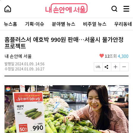
본
페
내
문
이
내
손
검
메
바
지
손
안
색
뉴
로
상
안
주
에
창
전
가
단
에
뉴스홈
기획·이슈
분야별 뉴스
비주얼 뉴스
우리동네
요
서
열
체
기
으
서
서
울
기
보
로
울
비
기
이
-
홈플러스서 애호박 990원 판매…서울시 물가안정
스
동
서
프로젝트
바
울
로
시
가
좋
내 손안에 서울
12
조회
4,300
대
기
아
표
발행일
2024.01.09. 14:56
요
소
페
S
글
글
수정일
2024.01.09. 16:27
통
이
N
자
자
포
지
S
크
크
털
U
공
기
기
R
유
크
작
L
하
게
게
복
기
변
변
사
경
경
하
하
기
기