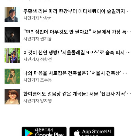
주황색 리본 따라 한강부터 메타세쿼이아 숲길까지…
서울둘레길 15코스
시민기자 박상현
"편의점인데 아무것도 안 팔아요" 서울에서 가장 특별
한 편의점의 정체
시민기자 권기윤
이것이 천연 냉방! '서울둘레길 9코스'로 숲속 피서 떠
나볼까
시민기자 정향선
나의 마음을 사로잡은 건축물은? '서울시 건축상' 수
상작 공개!
시민기자 조수봉
한여름에도 얼음장 같은 계곡물! 서울 '진관사 계곡'이
천국이네~
시민기자 양지영
다
A
운
p