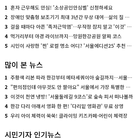
1
혼자 근무해도 안심! '소상공인안심벨' 신청하세요
2
장애인 맞춤형 보조기기 최대 3년간 무상 대여…삶의 질 높인다
3
걸을 때마다 아픈 '족저근막염'…무작정 참지 말고 '이것' 해보세요!
4
먹거리부터 야경 라이브까지…망원한강공원 알짜 코스
5
시민이 사랑한 '찐' 로컬 명소 어디? '서울에디션25' 추천 코스
많이 본 뉴스
1
주황색 리본 따라 한강부터 메타세쿼이아 숲길까지…서울둘레길 15코스
2
"편의점인데 아무것도 안 팔아요" 서울에서 가장 특별한 편의점의 정체
3
이것이 천연 냉방! '서울둘레길 9코스'로 숲속 피서 떠나볼까
4
한강 다리 아래서 영화 한 편! '다리밑 영화관' 무료 상영
5
우리 아이 체력이 쑥쑥! 클라이밍 키즈카페·어린이 체력장
시민기자 인기뉴스