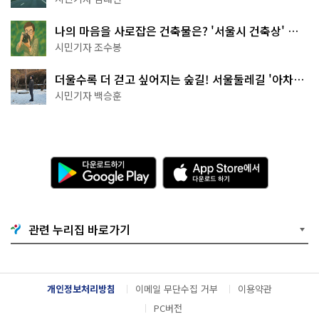
나의 마음을 사로잡은 건축물은? '서울시 건축상' 수
상작 공개!
시민기자 조수봉
더울수록 더 걷고 싶어지는 숲길! 서울둘레길 '아차산
코스'
시민기자 백승훈
다
A
운
p
로
p
드
S
하
t
기
o
관련 누리집 바로가기
G
r
o
e
o
에
g
서
l
다
개인정보처리방침
이메일 무단수집 거부
이용약관
e
운
P
로
PC버전