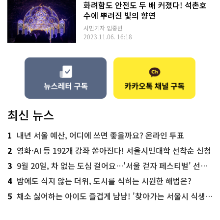
화려함도 안전도 두 배 커졌다! 석촌호
수에 뿌려진 빛의 향연
시민기자 임중빈
2023.11.06. 16:18
최신 뉴스
1
내년 서울 예산, 어디에 쓰면 좋을까요? 온라인 투표
2
영화·AI 등 192개 강좌 쏟아진다! 서울시민대학 선착순 신청
3
9월 20일, 차 없는 도심 걸어요…'서울 걷자 페스티벌' 선착순 5천명
4
밤에도 식지 않는 더위, 도시를 식히는 시원한 해법은?
5
채소 싫어하는 아이도 즐겁게 냠냠! '찾아가는 서울시 식생활 교육' 현장