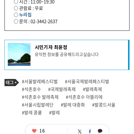
○ 시간 : 11:00~19:30
○ 관람료 : 무료
○
누리집
○ 문의 : 02-3442-2637
기
시민기자 최윤정
사
유익한 정보를 공유해드리고싶습니다
작
성
자
프
로
기
필
태
#서울발레페스티벌
#서울국제발레페스티벌
사
그
관
#석촌호수
#국제발레축제
#발레축제
련
#석촌호수 발레축제
#석촌호수 아뜰리에
태
그
#서울시립발레단
#발레 대중화
#발콩드서울
#발레 콩쿨
#발레
좋
16
카
트
페