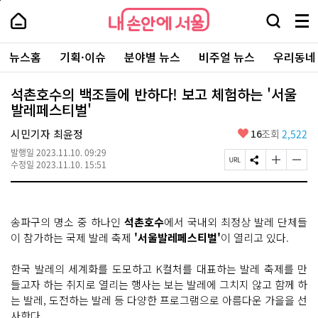
본
페
내
문
이
내
손
검
메
바
지
손
안
색
뉴
로
상
안
주
에
창
전
가
단
에
뉴스홈
기획·이슈
분야별 뉴스
비주얼 뉴스
우리동네
요
서
열
체
기
으
서
서
울
기
보
로
울
비
기
이
-
석촌호수의 백조들에 반하다! 보고 체험하는 '서울
스
동
서
발레페스티벌'
바
울
로
시
가
좋
시민기자 최윤정
16
조회
2,522
대
기
아
표
발행일
2023.11.10. 09:29
요
소
페
S
글
글
수정일
2023.11.10. 15:51
통
이
N
자
자
포
지
S
크
크
털
U
공
기
기
R
유
크
작
송파구의 명소 중 하나인
석촌호수
에서 국내외 최정상 발레 단체들
L
하
게
게
복
기
변
변
이 참가하는 국제 발레 축제
'서울발레페스티벌'
이 열리고 있다.
사
경
경
하
하
한국 발레의 세계화를 도모하고 K컬처를 대표하는 발레 축제를 만
기
기
들고자 하는 취지로 열리는 행사는 보는 발레에 그치지 않고 함께 하
는 발레, 도전하는 발레 등 다양한 프로그램으로 아름다운 가을을 선
사한다.