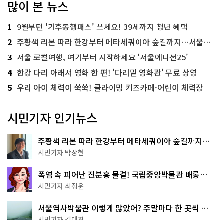
많이 본 뉴스
1
9월부턴 '기후동행패스' 쓰세요! 39세까지 청년 혜택
2
주황색 리본 따라 한강부터 메타세쿼이아 숲길까지…서울둘레길 15코스
3
서울 로컬여행, 여기부터 시작하세요 '서울에디션25'
4
한강 다리 아래서 영화 한 편! '다리밑 영화관' 무료 상영
5
우리 아이 체력이 쑥쑥! 클라이밍 키즈카페·어린이 체력장
시민기자 인기뉴스
주황색 리본 따라 한강부터 메타세쿼이아 숲길까지…
서울둘레길 15코스
시민기자 박상현
폭염 속 피어난 진분홍 물결! 국립중앙박물관 배롱나
무 명소
시민기자 최정윤
서울역사박물관 이렇게 많았어? 주말마다 한 곳씩 떠
나는 역사 산책
시민기자 김대진