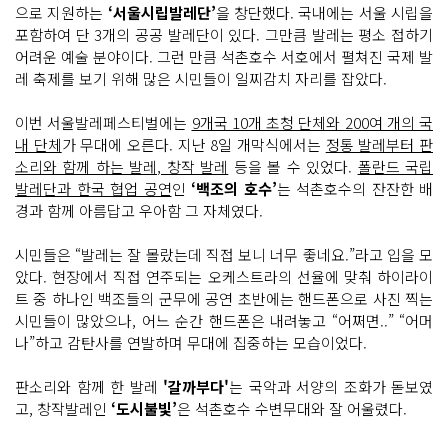
으로 지원하는
‘서울시립발레단’
을 창단했다. 국내에는 서울 시립을
포함하여 단 3개의 공공 발레단이 있다. 그만큼 발레는 평소 접하기
어려운 예술 분야이다. 그런 만큼 석촌호수 서호에서 펼쳐진 국제 발
레 축제를 보기 위해 많은 시민들이 일찌감치 자리를 잡았다.
이번 서울발레페스티벌에는
9개국 10개 초청 단체와 200여 개의 국
내 단체
가 무대에 오른다. 지난 8일 개막식에서는
정통 발레부터 판
소리와 함께 하는 발레, 창작 발레
등을 볼 수 있었다.
폴란드 국립
발레단과 한국 협업 공연
인
‘백조의 호수’
는 석촌호수의 잔잔한 배
경과 함께 아름답고 우아함 그 자체였다.
시민들은 “발레는 잘 몰랐는데 직접 보니 너무 좋네요.”라고 입을 모
았다. 현장에서 직접 연주되는 오케스트라의 선율에 맞춰 하이라이
트 중 하나인 백조들의 군무에 공연 초반에는 핸드폰으로 사진 찍는
시민들이 많았으나, 어느 순간 핸드폰은 내려놓고 “어쩌면..” “어머
나”하고 감탄사를 연발하며 무대에 집중하는 모습이었다.
판소리와 함께 한 발레
'갈까부다'
는 국악과 서양의 조화가 돋보였
고, 창작발레인
‘도시불빛’
은 석촌호수 수변무대와 잘 어울렸다.