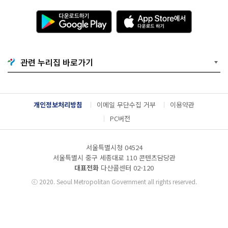
다
A
운
p
로
p
드
S
하
t
기
o
관련 누리집 바로가기
G
r
o
e
o
에
g
서
l
다
개인정보처리방침
이메일 무단수집 거부
이용약관
e
운
P
로
PC버전
l
드
a
하
y
기
서울특별시청 04524
서울특별시 중구 세종대로 110 콘텐츠담당관
대표전화
다산콜센터
02-120
ⓒ
2020. Seoul Metropolitan Government all rights reserved.