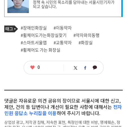
정책 속 시민의 목소리를 담아내는 서울시민기자가
작
되고 싶습니다.
성
자
프
로
기
필
태
#장애인화장실
#이동약자
사
그
관
#휠체어도가는화장실찾기
#약자와의동행
련
#스마트서울맵
#교통약자
#화장실
태
그
#휠체어도 가는 화장실
좋
0
카
트
페
아
카
위
이
요
오
터
스
톡
북
댓글은 자유로운 의견 공유의 장이므로 서울시에 대한 신고,
제안, 건의 등 답변이나 개선이 필요한 사항에 대해서는
전자
민원 응답소 누리집을 이용
하여 주시기 바랍니다.
상업성 광고, 저작권 침해, 저속한 표현, 특정인에 대한 비방, 명예훼손, 정