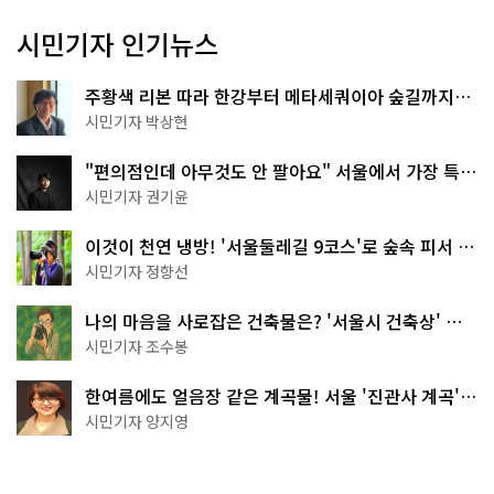
시민기자 인기뉴스
주황색 리본 따라 한강부터 메타세쿼이아 숲길까지…
서울둘레길 15코스
시민기자 박상현
"편의점인데 아무것도 안 팔아요" 서울에서 가장 특별
한 편의점의 정체
시민기자 권기윤
이것이 천연 냉방! '서울둘레길 9코스'로 숲속 피서 떠
나볼까
시민기자 정향선
나의 마음을 사로잡은 건축물은? '서울시 건축상' 수
상작 공개!
시민기자 조수봉
한여름에도 얼음장 같은 계곡물! 서울 '진관사 계곡'이
천국이네~
시민기자 양지영