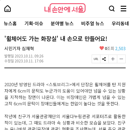
본
페
내
문
이
내
손
검
메
바
지
손
안
색
뉴
로
상
안
주
에
창
전
가
단
에
뉴스홈
기획·이슈
분야별 뉴스
비주얼 뉴스
우리동네
요
서
열
체
기
으
서
서
울
기
보
로
울
비
기
이
-
'휠체어도 가는 화장실' 내 손으로 만들어요!
스
동
서
바
울
좋
시민기자 심재혁
0
조회
2,503
로
시
아
가
대
발행일
2023.10.11. 09:26
요
기
페
S
글
글
표
수정일
2023.10.11. 17:06
이
N
자
자
소
지
S
크
크
통
U
공
기
기
포
R
유
크
작
털
2020년 방영된 드라마 <스토브리그>에서 단장은 휠체어를 탄 지원
L
하
게
게
복
기
변
변
자에게 6cm의 문턱도 누군가의 도움이 있어야만 넘을 수 있는 상황
사
경
경
을 지적하는 장면이 나온다. 이는 비장애인은 가볍게 넘을 수 있는
하
하
고작 6cm의 문턱이 장애인들에게는 한없이 높다는 것을 뜻한다.
기
기
작년에 친구가 서울관광재단의 서울다누림관광 서포터즈로 활동한
적이 있는데, 그 때도 드라마 속 상황과 비슷한 모습을 보았다. 친구
는 유니버설 관광(무장애 관광) 현황을 조사했는데, 서울 주요 관광