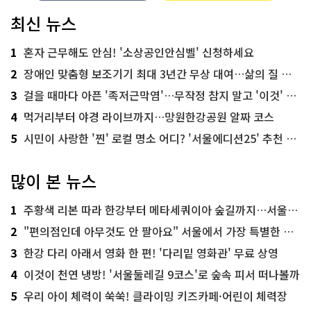
최신 뉴스
1
혼자 근무해도 안심! '소상공인안심벨' 신청하세요
2
장애인 맞춤형 보조기기 최대 3년간 무상 대여…삶의 질 높인다
3
걸을 때마다 아픈 '족저근막염'…무작정 참지 말고 '이것' 해보세요!
4
먹거리부터 야경 라이브까지…망원한강공원 알짜 코스
5
시민이 사랑한 '찐' 로컬 명소 어디? '서울에디션25' 추천 코스
많이 본 뉴스
1
주황색 리본 따라 한강부터 메타세쿼이아 숲길까지…서울둘레길 15코스
2
"편의점인데 아무것도 안 팔아요" 서울에서 가장 특별한 편의점의 정체
3
한강 다리 아래서 영화 한 편! '다리밑 영화관' 무료 상영
4
이것이 천연 냉방! '서울둘레길 9코스'로 숲속 피서 떠나볼까
5
우리 아이 체력이 쑥쑥! 클라이밍 키즈카페·어린이 체력장