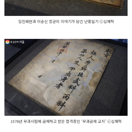
임진왜란과 이순신 장군의 이야기가 담긴 난중일기 ⓒ심재혁
1576년 무과시험에 급제하고 받은 합격증인 ‘무과급제 교지’ ⓒ심재혁