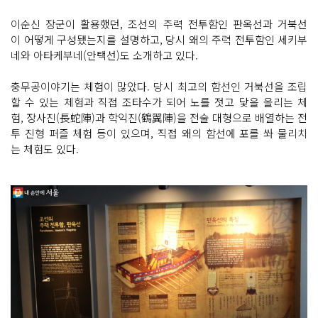
이순신 장군이 활용했던, 조선의 주력 전투함인 판옥선과 거북선
이 어떻게 구성됐는지를 설명하고, 당시 왜의 주력 전투함인 세키부
네와 아타케부네(안택선)도 소개하고 있다.
충무공이야기는 체험이 많았다. 당시 최고의 함선인 거북선을 조립
할 수 있는 체험과 직접 조타수가 되어 노를 젓고 닻을 올리는 체
험, 장사진(長蛇陣)과 학익진(鶴翼陣)을 전술 대형으로 배열하는 전
투 진형 퍼즐 체험 등이 있으며, 직접 왜의 함선에 포를 쏴 물리치
는 체험도 있다.