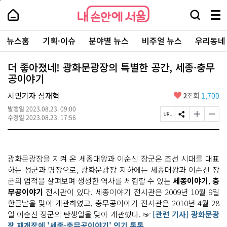
본
페
내
문
이
내
손
검
메
바
지
손
안
색
뉴
로
상
안
주
에
창
전
가
단
에
뉴스홈
기획·이슈
분야별 뉴스
비주얼 뉴스
우리동네
요
서
열
체
기
으
서
서
울
기
보
로
울
비
기
이
-
더 좋아졌네! 광화문광장의 특별한 공간, 세종·충무
스
동
서
공이야기
바
울
로
시
가
좋
시민기자 심재혁
2
조회
1,700
대
기
아
표
발행일
2023.08.23. 09:00
요
소
페
S
글
글
수정일
2023.08.23. 17:56
통
이
N
자
자
포
지
S
크
크
털
U
공
기
기
R
유
크
작
광화문광장을 지켜 온 세종대왕과 이순신 장군은 조선 시대를 대표
L
하
게
게
복
기
변
변
하는 성군과 명장으로, 광화문광장 지하에는 세종대왕과 이순신 장
사
경
경
군의 업적을 살펴보며 생생한 역사를 체험할 수 있는
세종이야기
,
충
하
하
무공이야기
전시관이 있다. 세종이야기 전시관은 2009년 10월 9일
기
기
한글날을 맞아 개관하였고, 충무공이야기 전시관은 2010년 4월 28
일 이순신 장군의 탄생일을 맞아 개관했다. ☞
[관련 기사] 광화문광
장 재개장에 '세종·충무공이야기' 인기 톡톡