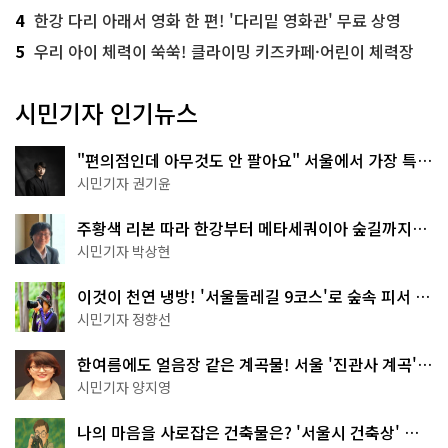
4
한강 다리 아래서 영화 한 편! '다리밑 영화관' 무료 상영
5
우리 아이 체력이 쑥쑥! 클라이밍 키즈카페·어린이 체력장
시민기자 인기뉴스
"편의점인데 아무것도 안 팔아요" 서울에서 가장 특별
한 편의점의 정체
시민기자 권기윤
주황색 리본 따라 한강부터 메타세쿼이아 숲길까지…
서울둘레길 15코스
시민기자 박상현
이것이 천연 냉방! '서울둘레길 9코스'로 숲속 피서 떠
나볼까
시민기자 정향선
한여름에도 얼음장 같은 계곡물! 서울 '진관사 계곡'이
천국이네~
시민기자 양지영
나의 마음을 사로잡은 건축물은? '서울시 건축상' 수