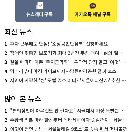
최신 뉴스
1
혼자 근무해도 안심! '소상공인안심벨' 신청하세요
2
장애인 맞춤형 보조기기 최대 3년간 무상 대여…삶의 질 높인다
3
걸을 때마다 아픈 '족저근막염'…무작정 참지 말고 '이것' 해보세요!
4
먹거리부터 야경 라이브까지…망원한강공원 알짜 코스
5
시민이 사랑한 '찐' 로컬 명소 어디? '서울에디션25' 추천 코스
많이 본 뉴스
1
"편의점인데 아무것도 안 팔아요" 서울에서 가장 특별한 편의점의 정체
2
주황색 리본 따라 한강부터 메타세쿼이아 숲길까지…서울둘레길 15코스
3
이것이 천연 냉방! '서울둘레길 9코스'로 숲속 피서 떠나볼까