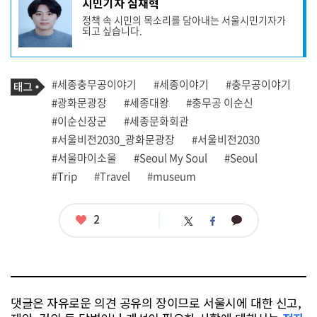
시민기자 심재혁
사
정책 속 시민의 목소리를 담아내는 서울시민기자가
작
되고 싶습니다.
성
자
프
로
기
필
태
#세종충무공이야기
#세종이야기
#충무공이야기
사
그
관
#광화문광장
#세종대왕
#충무공 이순신
련
#이순신장군
#세종문화회관
태
그
#서울비전2030_광화문광장
#서울비전2030
#서울마이소울
#Seoul My Soul
#Seoul
#Trip
#Travel
#museum
좋
2
카
트
페
아
카
위
이
요
오
터
스
톡
북
댓글은 자유로운 의견 공유의 장이므로 서울시에 대한 신고,