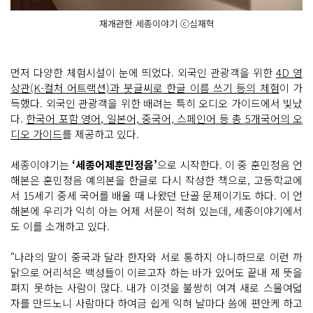
재개관한 세종이야기 ⓒ심재혁
먼저 다양한 체험시설이 눈에 띄었다. 외국인 관광객을 위한
4D 영
상관(K-컬처 어트랙션)과 붓글씨로 한글 이름 쓰기 등의 체험
이 가
득했다. 외국인 관광객을 위한 배려는 특히 오디오 가이드에서 빛났
다.
한국어 포함 영어, 일본어, 중국어, 스페인어 등 총 5개국어의 오
디오 가이드
를 제공하고 있다.
세종이야기는
‘세종어제훈민정음’
으로 시작한다. 이 중 훈민정음 언
해본은 훈민정음 예의본을 한글로 다시 작성한 책으로, 고등학교에
서 15세기 중세 국어를 배울 때 나왔던 단골 문제이기도 하다. 이 언
해본에 우리가 익히 아는 어제 서문이 적혀 있는데, 세종이야기에서
도 이를 소개하고 있다.
“나라의 말이 중국과 달라 한자와 서로 통하지 아니하므로 이런 까
닭으로 어리석은 백성들이 이르고자 하는 바가 있어도 끝내 제 뜻을
펴지 못하는 사람이 많다. 내가 이것을 불쌍히 여겨 새로 스물여덟
자를 만드노니 사람마다 하여금 쉽게 익혀 날마다 씀에 편안케 하고