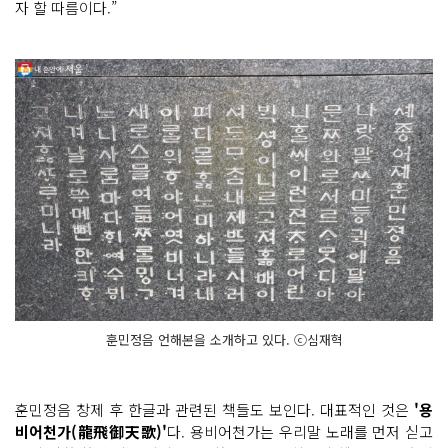
자 할 따름이다.”
훈민정음 언해본을 소개하고 있다. ⓒ심재혁
훈민정음 창제 후 한글과 관련된 책들도 보인다. 대표적인 것은
'용
비어천가(龍飛御天歌)'
다. 용비어천가는 우리말 노래를 먼저 싣고