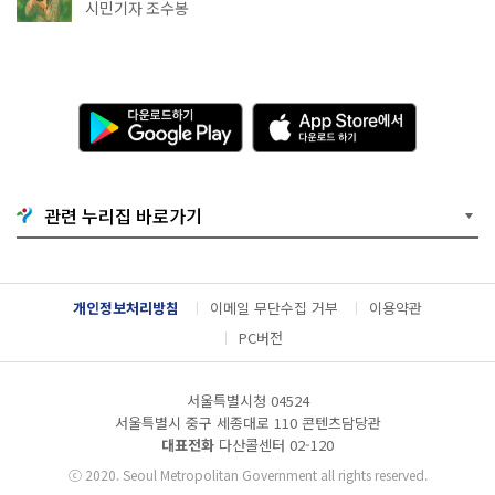
상작 공개!
시민기자 조수봉
다
A
운
p
로
p
드
S
하
t
기
o
관련 누리집 바로가기
G
r
o
e
o
에
g
서
l
다
개인정보처리방침
이메일 무단수집 거부
이용약관
e
운
P
로
PC버전
l
드
a
하
y
기
서울특별시청 04524
서울특별시 중구 세종대로 110 콘텐츠담당관
대표전화
다산콜센터
02-120
ⓒ
2020. Seoul Metropolitan Government all rights reserved.