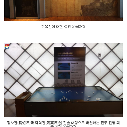
판옥선에 대한 설명 ⓒ심재혁
장사진(長蛇陣)과 학익진(鶴翼陣)을 전술 대형으로 배열하는 전투 진형 퍼
즐 체험 ⓒ심재혁