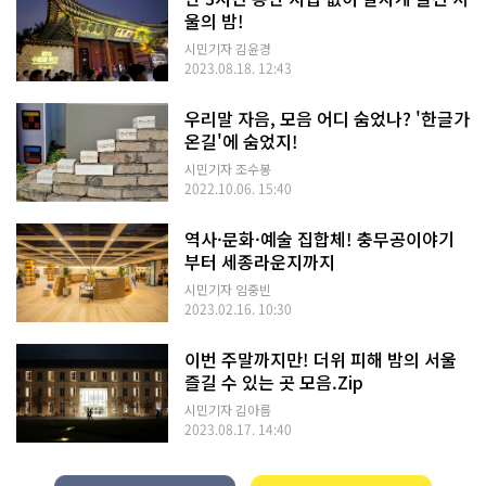
울의 밤!
시민기자 김윤경
2023.08.18. 12:43
우리말 자음, 모음 어디 숨었나? '한글가
온길'에 숨었지!
시민기자 조수봉
2022.10.06. 15:40
역사·문화·예술 집합체! 충무공이야기
부터 세종라운지까지
시민기자 임중빈
2023.02.16. 10:30
이번 주말까지만! 더위 피해 밤의 서울
즐길 수 있는 곳 모음.Zip
시민기자 김아름
2023.08.17. 14:40