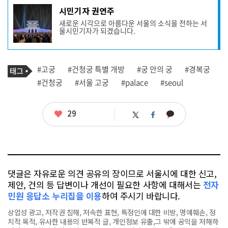
기
시민기자 권연주
사
새로운 시각으로 아름다운 서울의 소식을 전하는 서
작
울시민기자가 되겠습니다.
성
자
프
로
기
필
태
#고궁
#건청궁 특별 개방
#궁 안의 궁
#경복궁
사
그
관
#건청궁
#서울 고궁
#palace
#seoul
련
태
그
좋
29
카
트
페
아
카
위
이
요
오
터
스
톡
북
댓글은 자유로운 의견 공유의 장이므로 서울시에 대한 신고,
제안, 건의 등 답변이나 개선이 필요한 사항에 대해서는
전자
민원 응답소 누리집을 이용
하여 주시기 바랍니다.
상업성 광고, 저작권 침해, 저속한 표현, 특정인에 대한 비방, 명예훼손, 정
치적 목적, 유사한 내용의 반복적 글, 개인정보 유출,그 밖에 공익을 저해하