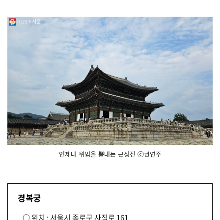
언제나 위엄을 뽐내는 근정전 ⓒ권연주
경복궁
○ 위치 : 서울시 종로구 사직로 161