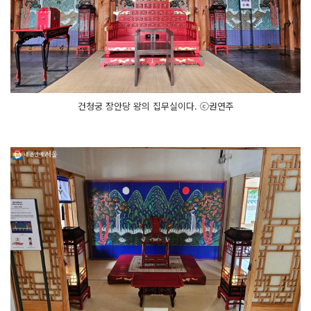
건청궁 장안당 왕의 집무실이다. ⓒ권연주