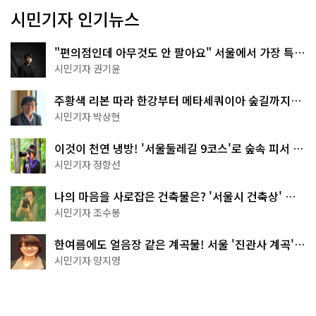
시민기자 인기뉴스
"편의점인데 아무것도 안 팔아요" 서울에서 가장 특별
한 편의점의 정체
시민기자 권기윤
주황색 리본 따라 한강부터 메타세쿼이아 숲길까지…
서울둘레길 15코스
시민기자 박상현
이것이 천연 냉방! '서울둘레길 9코스'로 숲속 피서 떠
나볼까
시민기자 정향선
나의 마음을 사로잡은 건축물은? '서울시 건축상' 수
상작 공개!
시민기자 조수봉
한여름에도 얼음장 같은 계곡물! 서울 '진관사 계곡'이
천국이네~
시민기자 양지영