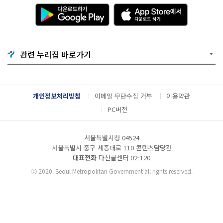
다
A
운
p
로
p
드
S
하
t
기
o
관련 누리집 바로가기
G
r
o
e
o
에
g
서
l
다
개인정보처리방침
이메일 무단수집 거부
이용약관
e
운
P
로
PC버전
l
드
a
하
y
기
서울특별시청 04524
서울특별시 중구 세종대로 110 콘텐츠담당관
대표전화
다산콜센터
02-120
ⓒ
2020. Seoul Metropolitan Government all rights reserved.