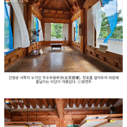
건청궁 서쪽의 누각인 추수부용루(秋水芙蓉樓). 창호를 열어두어 바람에
흩날리는 비단이 아름답다. ⓒ권연주