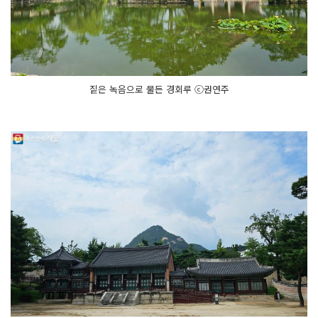
짙은 녹음으로 물든 경회루 ⓒ권연주