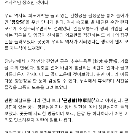
역사적인 장소인 것이다.
우리 역사의 희노애락을 품고 있는 건청궁을 필성문을 통해 들어가
면
'장안당'
을 우선 만나게 된다. 역사 속으로 발 내딛은 순간 왠지
모르게 조심스러우면서도 설레었다. 일월오봉도가 왕의 위엄을 더
하는 집무실 및 임금이 신하들과 외교관을 접견하는 또 하나의 집무
실을 둘러보았다. 곳곳에 우리의 역사가 서려있다는 생각에 왠지 모
를 자부심이 느껴졌다.
장안당에서 가장 인상 깊었던 곳은 '추수부용루'(秋水芙蓉樓, 가을
물 속의 연꽃)다. 창호를 열어 바람에 흩날리는 비단이 얼마나 곱고
아름다운지 잠시나마 그 곱디고움에 젖어보았다. 뿐만 아니라 아름
다운 향원정을 한 눈에 감상할 수 있다. 누각에서 휴식하며 시간을
즐겼을 고종의 모습을 그려 보았다.
관람 화살표를 따라 걷다 보니
'곤녕합(坤寧閤)'
으로 이어진다. 곤
녕합에 있는
궁녀 생활실
을 지나
왕비 알현실
,
왕비 생활실
까지 둘러
보았다. 곳곳에 자리한 병풍이며 보료, 문갑 등 하나하나가 어쩜 이
리도 멋스러운지 감탄이 절로 나왔다.
건청궁을 나와 2층 육각목조정자로 된 향원정이 자리한 향원지를 둘