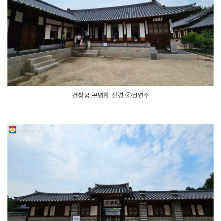
건창궁 곤녕합 전경 ⓒ권연주