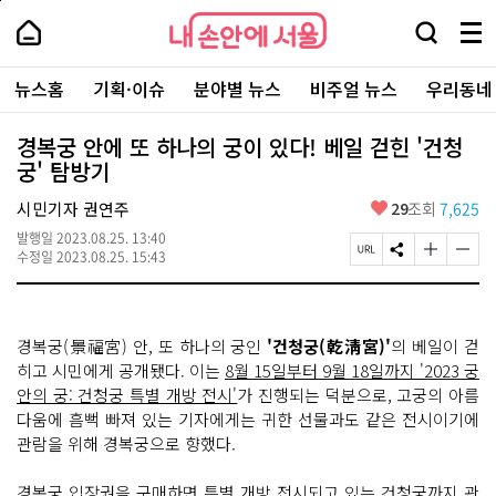
본
페
내
문
이
내
손
검
메
바
지
손
안
색
뉴
로
상
안
주
에
창
전
가
단
에
뉴스홈
기획·이슈
분야별 뉴스
비주얼 뉴스
우리동네
요
서
열
체
기
으
서
서
울
기
보
로
울
비
기
이
-
경복궁 안에 또 하나의 궁이 있다! 베일 걷힌 '건청
스
동
서
궁' 탐방기
바
울
로
시
가
좋
시민기자 권연주
29
조회
7,625
대
기
아
표
발행일
2023.08.25. 13:40
요
소
페
S
글
글
수정일
2023.08.25. 15:43
통
이
N
자
자
포
지
S
크
크
털
U
공
기
기
R
유
크
작
경복궁(景福宮) 안, 또 하나의 궁인
'건청궁(乾淸宮)'
의 베일이 걷
L
하
게
게
복
기
변
변
히고 시민에게 공개됐다. 이는
8월 15일부터 9월 18일까지 '2023 궁
사
경
경
안의 궁: 건청궁 특별 개방 전시'
가 진행되는 덕분으로, 고궁의 아름
하
하
다움에 흠뻑 빠져 있는 기자에게는 귀한 선물과도 같은 전시이기에
기
기
관람을 위해 경복궁으로 향했다.
경복궁 입장권을 구매하면 특별 개방 전시되고 있는 건청궁까지 관