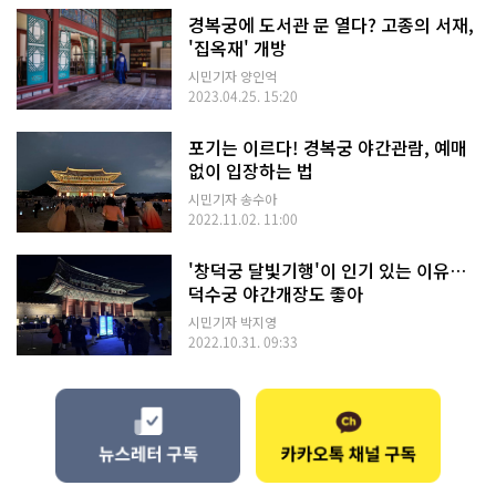
경복궁에 도서관 문 열다? 고종의 서재,
'집옥재' 개방
시민기자 양인억
2023.04.25. 15:20
포기는 이르다! 경복궁 야간관람, 예매
없이 입장하는 법
시민기자 송수아
2022.11.02. 11:00
'창덕궁 달빛기행'이 인기 있는 이유…
덕수궁 야간개장도 좋아
시민기자 박지영
2022.10.31. 09:33