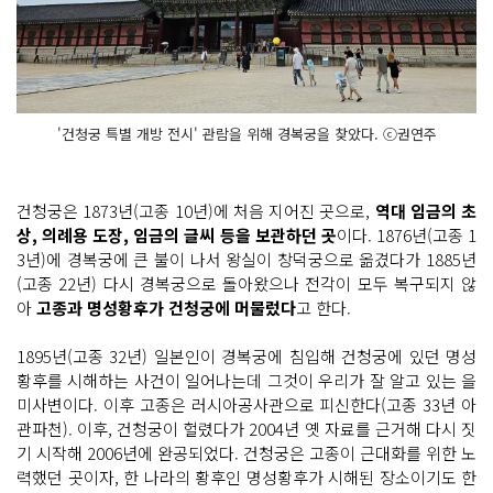
'건청궁 특별 개방 전시' 관람을 위해 경복궁을 찾았다. ⓒ권연주
건청궁은 1873년(고종 10년)에 처음 지어진 곳으로,
역대 임금의 초
상, 의례용 도장, 임금의 글씨 등을 보관하던 곳
이다. 1876년(고종 1
3년)에 경복궁에 큰 불이 나서 왕실이 창덕궁으로 옮겼다가 1885년
(고종 22년) 다시 경복궁으로 돌아왔으나 전각이 모두 복구되지 않
아
고종과 명성황후가 건청궁에 머물렀다
고 한다.
1895년(고종 32년) 일본인이 경복궁에 침입해 건청궁에 있던 명성
황후를 시해하는 사건이 일어나는데 그것이 우리가 잘 알고 있는 을
미사변이다. 이후 고종은 러시아공사관으로 피신한다(고종 33년 아
관파천). 이후, 건청궁이 헐렸다가 2004년 옛 자료를 근거해 다시 짓
기 시작해 2006년에 완공되었다. 건청궁은 고종이 근대화를 위한 노
력했던 곳이자, 한 나라의 황후인 명성황후가 시해된 장소이기도 한