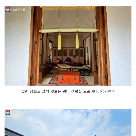
열린 창호로 살짝 엿보는 왕비 생활실 모습이다. ⓒ권연주