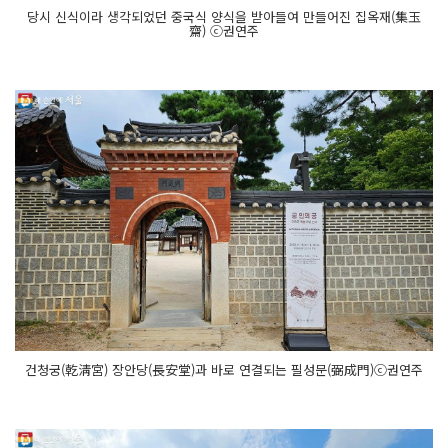
당시 신식이라 생각되었던 중국식 양식을 받아들여 만들어진 집옥재(集玉
齋) ⓒ권연주
건청궁(乾淸宮) 장안당(長安堂)과 바로 연결되는 필성문(弼成門)ⓒ권연주