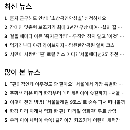
최신 뉴스
1
혼자 근무해도 안심! '소상공인안심벨' 신청하세요
2
장애인 맞춤형 보조기기 최대 3년간 무상 대여…삶의 질 높인다
3
걸을 때마다 아픈 '족저근막염'…무작정 참지 말고 '이것' 해보세요!
4
먹거리부터 야경 라이브까지…망원한강공원 알짜 코스
5
시민이 사랑한 '찐' 로컬 명소 어디? '서울에디션25' 추천 코스
많이 본 뉴스
1
"편의점인데 아무것도 안 팔아요" 서울에서 가장 특별한 편의점의 정체
2
주황색 리본 따라 한강부터 메타세쿼이아 숲길까지…서울둘레길 15코스
3
이것이 천연 냉방! '서울둘레길 9코스'로 숲속 피서 떠나볼까
4
한강 다리 아래서 영화 한 편! '다리밑 영화관' 무료 상영
5
우리 아이 체력이 쑥쑥! 클라이밍 키즈카페·어린이 체력장