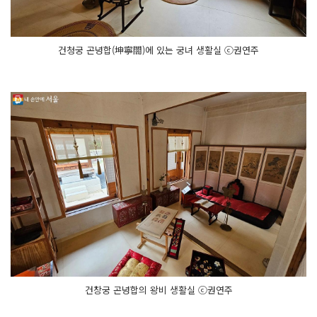
건청궁 곤녕합(坤寧閤)에 있는 궁녀 생활실 ⓒ권연주
건창궁 곤녕합의 왕비 생활실 ⓒ권연주