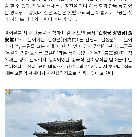
람 할 수 있다. 위엄을 뽐내는 근정전을 지나 여름 향기 잔뜩 품고 있
는 경회루로 향했다. 짙은 녹음은 햇볕 내리쬐는 여름에도 고궁을 찾
게 하는 또 하나의 매력이 아닌가 싶다.
경회루를 지나 고궁을 산책하며 걷다 보면 금세
'건청궁 장안당(長
安堂)'
으로 들어가는 '필성문(弼成門)'을 만난다. 필성문으로 들어
가기 전, 눈길을 끄는 건물이 한 채 있어 잠시 감상해 본다. 그곳은
'옥같이 귀한 보배를 모은다'라는 뜻이 담긴 '집옥재(集玉齋)'다. 집
옥재는 당시 신식이라 생각되었던 중국식 건축양식을 받아들여 만
들어졌다고 한다. 묘한 매력으로 건청궁과 잘 어우러져 보였다. 집옥
재는 고종의 서재이자 사신접견장으로 사용되었다고 한다.