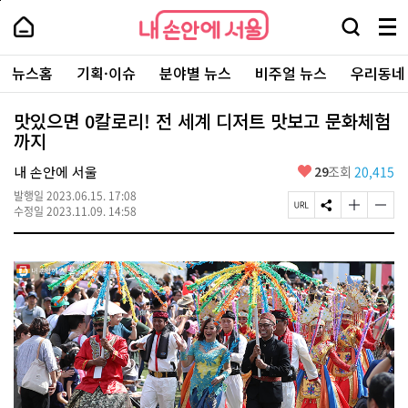
본
페
내
문
이
내
손
검
메
바
지
손
안
색
뉴
로
상
안
주
에
창
전
가
단
에
뉴스홈
기획·이슈
분야별 뉴스
비주얼 뉴스
우리동네
요
서
열
체
기
으
서
서
울
기
보
로
울
비
기
이
-
맛있으면 0칼로리! 전 세계 디저트 맛보고 문화체험
스
동
서
까지
바
울
로
시
가
좋
내 손안에 서울
29
조회
20,415
대
기
아
표
발행일
2023.06.15. 17:08
요
소
페
S
글
글
수정일
2023.11.09. 14:58
통
이
N
자
자
포
지
S
크
크
털
U
공
기
기
R
유
크
작
L
하
게
게
복
기
변
변
사
경
경
하
하
기
기