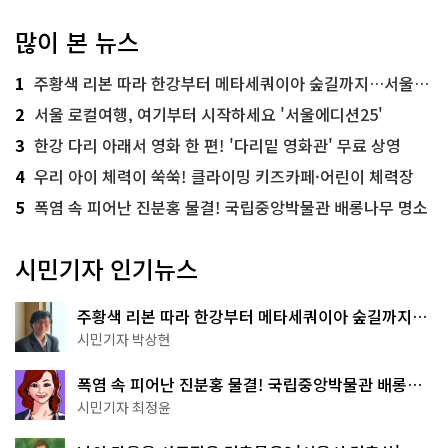
많이 본 뉴스
1
주황색 리본 따라 한강부터 메타세쿼이아 숲길까지…서울둘레길 15코스
2
서울 로컬여행, 여기부터 시작하세요 '서울에디션25'
3
한강 다리 아래서 영화 한 편! '다리밑 영화관' 무료 상영
4
우리 아이 체력이 쑥쑥! 클라이밍 키즈카페·어린이 체력장
5
폭염 속 피어난 진분홍 물결! 국립중앙박물관 배롱나무 명소
시민기자 인기뉴스
주황색 리본 따라 한강부터 메타세쿼이아 숲길까지…
서울둘레길 15코스
시민기자 박상현
폭염 속 피어난 진분홍 물결! 국립중앙박물관 배롱나
무 명소
시민기자 최정윤