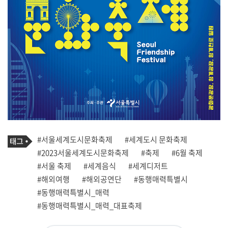
기
태
#서울세계도시문화축제
#세계도시 문화축제
사
그
관
#2023서울세계도시문화축제
#축제
#6월 축제
련
#서울 축제
#세계음식
#세계디저트
태
그
#해외여행
#해외공연단
#동행매력특별시
#동행매력특별시_매력
#동행매력특별시_매력_대표축제