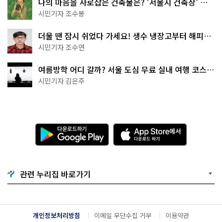
나의 마음을 사로잡은 건축물은? '서울시 건축상' 수
상작 공개!
시민기자 조수봉
더울 땐 잠시 쉬었다 가세요! 생수 냉장고부터 해피소
·무더위쉼터까지
시민기자 조수연
여름방학 어디 갈까? 서울 도심 무료 실내 여행 코스
추천
시민기자 김은주
다
A
운
p
로
p
드
S
하
t
기
o
관련 누리집 바로가기
G
r
o
e
o
에
g
서
l
다
개인정보처리방침
이메일 무단수집 거부
이용약관
e
운