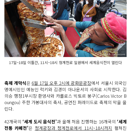
17일~18일 이틀간, 11시~18시 청계천로 일원에서 세계음식전이 열린다
축제 개막식
은
6월 17일 오후 2시에 광화문광장
에서 서울시 외국인
명예시민인 예능인 럭키와 김경미 아나운서의 사회로 시작한다. 김
의승 행정1부시장 환영사와 카를로스 빅토르 붕구(Carlos Victor B
oungou) 주한 가봉대사의 축사, 공연진 퍼레이드로 축제의 막을 올
린다.
42개국의
‘세계 도시 음식전’
과 올해 처음 진행하는 16개국의
‘세계
전통 카페전’
은
청계광장과 청계천로에서 11시~18시까지
펼쳐진