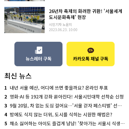
26년차 축제의 화려한 귀환! '서울세계
도시문화축제' 현장
시민기자 노윤지
2023.06.23. 10:00
최신 뉴스
1
내년 서울 예산, 어디에 쓰면 좋을까요? 온라인 투표
2
영화·AI 등 192개 강좌 쏟아진다! 서울시민대학 선착순 신청
3
9월 20일, 차 없는 도심 걸어요…'서울 걷자 페스티벌' 선착순 5천명
4
밤에도 식지 않는 더위, 도시를 식히는 시원한 해법은?
5
채소 싫어하는 아이도 즐겁게 냠냠! '찾아가는 서울시 식생활 교육' 현장