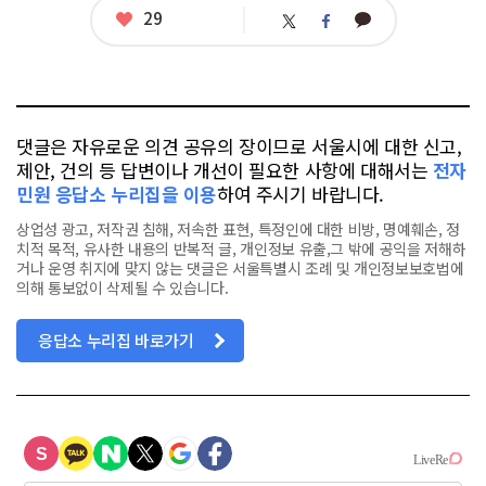
좋
29
카
트
페
아
카
위
이
요
오
터
스
톡
북
댓글은 자유로운 의견 공유의 장이므로 서울시에 대한 신고,
제안, 건의 등 답변이나 개선이 필요한 사항에 대해서는
전자
민원 응답소 누리집을 이용
하여 주시기 바랍니다.
상업성 광고, 저작권 침해, 저속한 표현, 특정인에 대한 비방, 명예훼손, 정
치적 목적, 유사한 내용의 반복적 글, 개인정보 유출,그 밖에 공익을 저해하
거나 운영 취지에 맞지 않는 댓글은 서울특별시 조례 및 개인정보보호법에
의해 통보없이 삭제될 수 있습니다.
응답소 누리집 바로가기