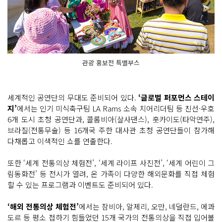
관광 홍보전 특별부스
세계적인 공연단의 무대도 준비되어 있다.
‘글로벌 퍼포먼스 스테이
지’
에서는 인기 미식축구팀 LA Rams 소속 치어리더팀 등 친선·우호
6개 도시 초청 공연단과, 콜롬비아(살사댄스), 훗카이도(타악연주),
브라질(전통무술) 등 16개국 주한 대사관 초청 공연단들이 참가해
다채롭고 이색적인 쇼를 연출한다.
또한 ‘세계 전통의상 체험전’, ‘세계 라이프 사진전’, ‘세계 어린이 그
림동화전’ 등 전시가 열려, 온 가족이 다양한 해외문화를 직접 체험
할 수 있는 프로그램과 이벤트도 준비되어 있다.
‘해외 전통의상 체험전’
에서는 잠비아, 알제리, 오만, 네덜란드, 에콰
도르 등 평소 접하기 힘들었던 15개 국가의 전통의상을 직접 입어볼