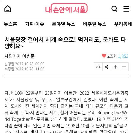
본
페
내
문
이
내
손
검
메
바
지
손
안
색
뉴
로
상
안
주
에
창
전
가
단
에
뉴스홈
기획·이슈
분야별 뉴스
비주얼 뉴스
우리동네
요
서
열
체
기
으
서
서
울
기
보
로
울
비
기
이
-
서울광장 걸어서 세계 속으로! 먹거리도, 문화도 다
스
동
서
양해요~
바
울
로
시
가
좋
시민기자 이병문
2
조회
1,853
대
기
아
표
발행일
2022.10.28. 09:00
요
소
페
S
글
글
수정일
2022.10.28. 11:00
통
이
N
자
자
포
지
S
크
크
털
U
공
기
기
R
유
크
작
지난 10월 22일부터 23일까지 이틀간 '2022 서울세계도시문화축
L
하
게
게
복
기
변
변
제'가 서울광장 및 무교로 일부구간에서 열렸다. 이번 축제는 세
사
경
경
계 도시와 전 세계인이 함께 즐기는 국내 최대 규모의 다문화 교
하
하
류 축제로, '다시 만나는 세계, 함께 어울리는 우리 Bringing the Wo
기
기
rld Together'란 주제로 성대하게 열렸다. 코로나19 이후 3년의 기
다림 끝에 다시 열린 이번 축제는 1996년 10월 '서울시민의 날'을 기
념해 최초로 개최되어 2022년 올해로 24회째를 맞았으며, 47개