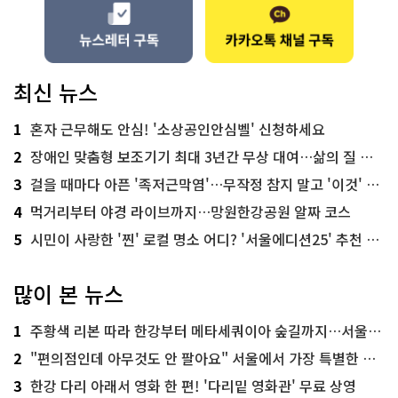
최신 뉴스
1
혼자 근무해도 안심! '소상공인안심벨' 신청하세요
2
장애인 맞춤형 보조기기 최대 3년간 무상 대여…삶의 질 높인다
3
걸을 때마다 아픈 '족저근막염'…무작정 참지 말고 '이것' 해보세요!
4
먹거리부터 야경 라이브까지…망원한강공원 알짜 코스
5
시민이 사랑한 '찐' 로컬 명소 어디? '서울에디션25' 추천 코스
많이 본 뉴스
1
주황색 리본 따라 한강부터 메타세쿼이아 숲길까지…서울둘레길 15코스
2
"편의점인데 아무것도 안 팔아요" 서울에서 가장 특별한 편의점의 정체
3
한강 다리 아래서 영화 한 편! '다리밑 영화관' 무료 상영