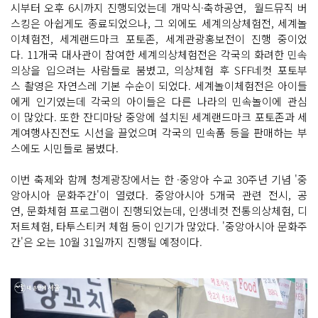
시부터 오후 6시까지 진행되었는데 개막식·축하공연, 월드뮤직 버
스킹은 아쉽게도 종료되었으나, 그 외에도 세계의상체험전, 세계놀
이체험전, 세계랜드마크 포토존, 세계관광홍보전이 진행 중이었
다. 11개국 대사관이 참여한 세계의상체험전은 각국의 화려한 민속
의상을 입으려는 사람들로 붐볐고, 의상체험 후 SFF네컷 포토부
스 촬영은 자연스레 기본 수순이 되었다. 세계놀이체험전은 아이들
에게 인기였는데 각국의 아이들은 다른 나라의 민속놀이에 관심
이 많았다. 또한 잔디마당 중앙에 설치된 세계랜드마크 포토존과 세
계여행사진전도 시선을 끌었으며 각국의 민속품 등을 판매하는 부
스에도 시민들로 붐볐다.
이번 축제와 함께 청계광장에서는 한 ·중앙아 수교 30주년 기념 '중
앙아시아 문화주간'이 열렸다. 중앙아시아 5개국 관련 전시, 공
연, 문화체험 프로그램이 진행되었는데, 인생네컷 전통의상체험, 디
저트체험, 타투스티커 체험 등이 인기가 많았다. '중앙아시아 문화주
간'은 오는 10월 31일까지 진행될 예정이다.