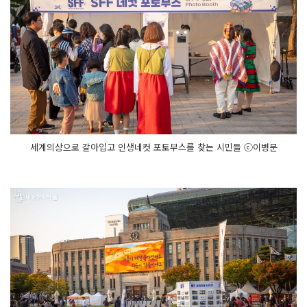
세계의상으로 갈아입고 인생네컷 포토부스를 찾는 시민들 ⓒ이병문