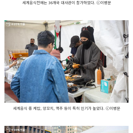
세계음식전에는 36개국 대사관이 참가하였다. ⓒ이병문
세계음식 중 케밥, 양꼬치, 맥주 등이 특히 인기가 높았다. ⓒ이병문