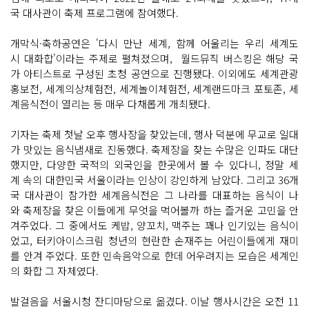
국 대사관이 축제 프로그램에 참여했다.
개막식·축하공연은 '다시 만난 세계, 함께 어울리는 우리 세계도
시 대화합'이라는 주제로 펼쳐졌으며, 월드뮤직 버스킹은 해당 국
가 아티스트로 구성된 초청 공연으로 진행됐다. 이외에도 세계관광
홍보전, 세계의상체험전, 세계놀이체험전, 세계랜드마크 포토존, 세
계음식전이 열리는 등 매우 다채롭게 개최됐다.
기자는 축제 첫날 오후 행사장을 찾았는데, 행사 덕분에 무교로 일대
가 맛있는 음식냄새로 진동했다. 축제장을 찾는 수많은 인파도 대단
했지만, 다양한 국적의 외국인을 한곳에서 볼 수 있다니, 정말 세
계 속의 대한민국 서울이라는 인상이 강인하게 남았다. 그리고 36개
국 대사관이 참가한 세계음식전은 그 나라를 대표하는 음식이 나
와 축제장을 찾은 이들에게 무엇을 먹어볼까 하는 즐거운 고민을 안
겨주었다. 그 중에서도 케밥, 양꼬치, 맥주는 꽤나 인기있는 음식이
었고, 터키아이스크림 청년의 현란한 손재주는 어린이들에게 재미
를 안겨 주었다. 또한 민속음악으로 한데 어우려지는 모습은 세계인
의 화합 그 자체였다.
발걸음을 서울시청 잔디마당으로 옮겼다. 이날 행사시간은 오전 11