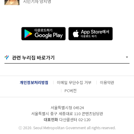
천국이네~
시민기자 양지영
다
A
운
p
로
p
드
S
하
t
기
o
관련 누리집 바로가기
G
r
o
e
o
에
g
서
l
다
개인정보처리방침
이메일 무단수집 거부
이용약관
e
운
P
로
PC버전
l
드
a
하
y
기
서울특별시청 04524
서울특별시 중구 세종대로 110 콘텐츠담당관
대표전화
다산콜센터
02-120
ⓒ
2020. Seoul Metropolitan Government all rights reserved.