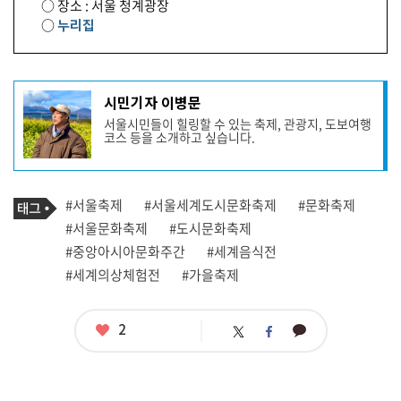
○ 장소 : 서울 청계광장
○
누리집
기
시민기자 이병문
사
서울시민들이 힐링할 수 있는 축제, 관광지, 도보여행
작
코스 등을 소개하고 싶습니다.
성
자
프
로
기
필
태
#서울축제
#서울세계도시문화축제
#문화축제
사
그
관
#서울문화축제
#도시문화축제
련
#중앙아시아문화주간
#세계음식전
태
그
#세계의상체험전
#가을축제
좋
2
카
트
페
아
카
위
이
요
오
터
스
톡
북