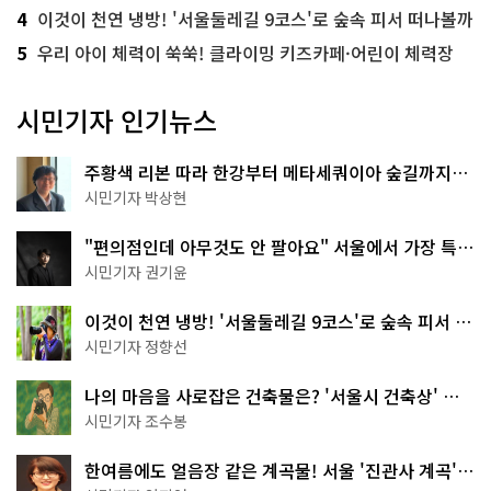
4
이것이 천연 냉방! '서울둘레길 9코스'로 숲속 피서 떠나볼까
5
우리 아이 체력이 쑥쑥! 클라이밍 키즈카페·어린이 체력장
시민기자 인기뉴스
주황색 리본 따라 한강부터 메타세쿼이아 숲길까지…
서울둘레길 15코스
시민기자 박상현
"편의점인데 아무것도 안 팔아요" 서울에서 가장 특별
한 편의점의 정체
시민기자 권기윤
이것이 천연 냉방! '서울둘레길 9코스'로 숲속 피서 떠
나볼까
시민기자 정향선
나의 마음을 사로잡은 건축물은? '서울시 건축상' 수
상작 공개!
시민기자 조수봉
한여름에도 얼음장 같은 계곡물! 서울 '진관사 계곡'이