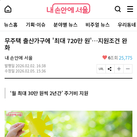
본
페
내
문
이
내
손
검
메
바
지
손
안
색
뉴
로
상
안
주
에
창
전
가
단
에
뉴스홈
기획·이슈
분야별 뉴스
비주얼 뉴스
우리동네
요
서
열
체
기
으
서
서
울
기
보
로
울
비
기
이
-
무주택 출산가구에 '최대 720만 원'…지원조건 완
스
동
서
화
바
울
로
시
가
좋
내 손안에 서울
6
조회
25,775
대
기
아
표
발행일
2026.02.02. 16:38
요
소
페
S
글
글
수정일
2026.02.05. 15:36
통
이
N
자
자
포
지
S
크
크
털
U
공
기
기
R
유
크
작
‘월 최대 30만 원씩 2년간’ 주거비 지원
L
하
게
게
복
기
변
변
사
경
경
하
하
기
기