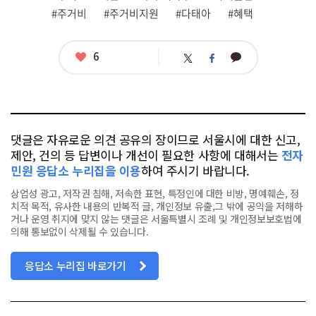
련
#주거비
#주거비지원
#다태아
#혜택
태
그
좋
6
카
트
페
아
카
위
이
요
오
터
스
톡
북
댓글은 자유로운 의견 공유의 장이므로 서울시에 대한 신고,
제안, 건의 등 답변이나 개선이 필요한 사항에 대해서는
전자
민원 응답소 누리집을 이용
하여 주시기 바랍니다.
상업성 광고, 저작권 침해, 저속한 표현, 특정인에 대한 비방, 명예훼손, 정
치적 목적, 유사한 내용의 반복적 글, 개인정보 유출,그 밖에 공익을 저해하
거나 운영 취지에 맞지 않는 댓글은 서울특별시 조례 및 개인정보보호법에
의해 통보없이 삭제될 수 있습니다.
응답소 누리집 바로가기