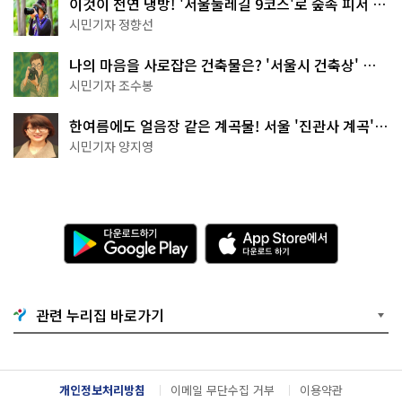
이것이 천연 냉방! '서울둘레길 9코스'로 숲속 피서 떠
나볼까
시민기자 정향선
나의 마음을 사로잡은 건축물은? '서울시 건축상' 수
상작 공개!
시민기자 조수봉
한여름에도 얼음장 같은 계곡물! 서울 '진관사 계곡'이
천국이네~
시민기자 양지영
다
A
운
p
로
p
드
S
하
t
기
o
관련 누리집 바로가기
G
r
o
e
o
에
g
서
l
다
개인정보처리방침
이메일 무단수집 거부
이용약관
e
운