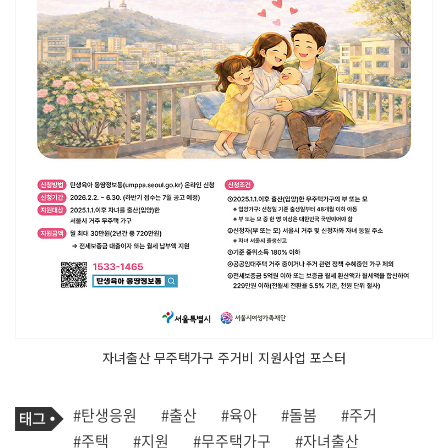
자녀출산 무주택가구 주거비 지원사업 포스터
기
태
#탄생응원
#출산
#육아
#돌봄
#주거
사
그
관
#주택
#지원
#무주택가구
#자녀출산