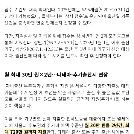
접수 기간도 대폭 확대된다. 2025년에는 약 5개월(5.20.~10.31.)간
신청이 가능했으나, 올해부터는 ‘상시 접수’로 운영되며 출산일 기준
요건을 충족하면 연중 언제든지 신청할 수 있다.
다만, 자격심사 및 지급을 위해 접수는 상·하반기 연 2회 모집공고를
통해 이뤄진다. 상반기(26.2.2.~6.30.)는 2025년 1월 1일 이후 출산
가구, 하반기(26.7.1.~12.31.)는 출산 후 1년 이내 가구가 신청 대상
이다. 출산일에 따라 접수 시기를 반드시 확인 후 신청해야 한다.
월 최대 30만 원×2년…다태아·추가출산시 연장
‘자녀출산 무주택가구 주거비 지원’은 서울시의 다양한 저출생 대책
가운데 ‘주거 안정’에 초점을 맞춘 사업으로, 출산 후 높은 집값 부담
으로 서울을 떠나지 않도록 실질적인 금전적 지원(주거비)을 하는
것이 핵심이다.
이를 위해 가구별로 실제 지출한 전세보증금 대출이자 또는 월세에
대해 서울과 수도권의 주거비 차액 수준인
월 30만 원을 2년간, 최
대 720만 원까지 지원
한다.
다태아 출산 또는 추가 출산 시에는 기