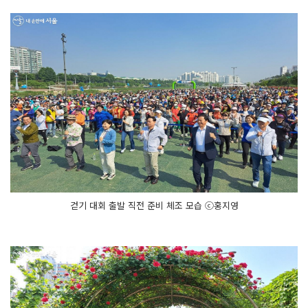
걷기 대회 출발 직전 준비 체조 모습 ⓒ홍지영