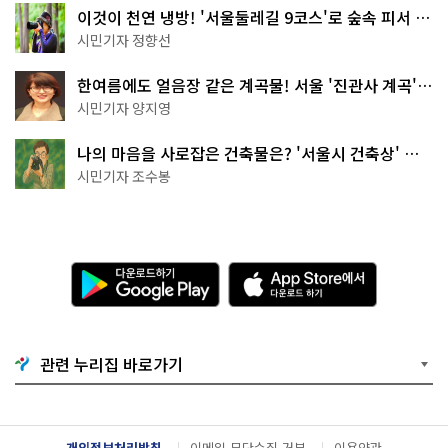
이것이 천연 냉방! '서울둘레길 9코스'로 숲속 피서 떠
나볼까
시민기자 정향선
한여름에도 얼음장 같은 계곡물! 서울 '진관사 계곡'이
천국이네~
시민기자 양지영
나의 마음을 사로잡은 건축물은? '서울시 건축상' 수
상작 공개!
시민기자 조수봉
다
A
운
p
로
p
드
S
하
t
기
o
관련 누리집 바로가기
G
r
o
e
o
에
g
서
l
다
개인정보처리방침
이메일 무단수집 거부
이용약관