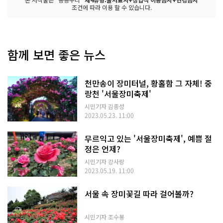
조건에 따라 이용 할 수 있습니다.
함께 보면 좋은 뉴스
천만송이 장미터널, 황홀함 그 자체! 중
랑천 '서울장미축제'
시민기자 김종성
2023.05.23. 11:00
무르익고 있는 '서울장미축제', 예쁨 절
정은 언제?
시민기자 강사랑
2023.05.19. 11:00
서울 속 장미꽃길 따라 걸어볼까?
시민기자 조수봉