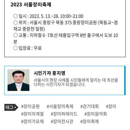
2023 서울장미축제
○ 일시 : 2023. 5. 13.~28. 10:00~21:00
○ 위치 : 서울시 중랑구 묵동 375 중랑장미공원 (묵동교~겸
재교 중랑천 일원)
○ 교통 : 지하철 6·7호선 태릉입구역 8번 출구에서 도보 10
분
○ 입장료 : 무료
기
시민기자 홍지영
사
서울시의 현장 사례를 시민들에게 알리는 데 최선을
작
다하는 시민기자가 되겠습니다.
성
자
프
로
기
필
태
#장미공원
#서울장미축제
#걷기대회
#장미
사
그
관
#장미의계절
#장미퍼레이드
#장미음악회
련
#장미가요제
#장미전시관
#장미축제
태
그