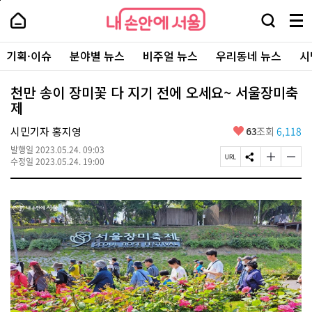
본
페
내
문
이
내
손
검
메
바
지
손
안
색
뉴
로
상
안
주
에
창
전
가
단
에
기획·이슈
분야별 뉴스
비주얼 뉴스
우리동네 뉴스
시
요
서
열
체
기
으
서
서
울
기
보
로
울
비
기
이
-
천만 송이 장미꽃 다 지기 전에 오세요~ 서울장미축
스
동
서
제
바
울
로
시
가
좋
시민기자 홍지영
63
조회
6,118
대
기
아
표
발행일
2023.05.24. 09:03
요
소
페
S
글
글
수정일
2023.05.24. 19:00
통
이
N
자
자
포
지
S
크
크
털
U
공
기
기
R
유
크
작
L
하
게
게
복
기
변
변
사
경
경
하
하
기
기