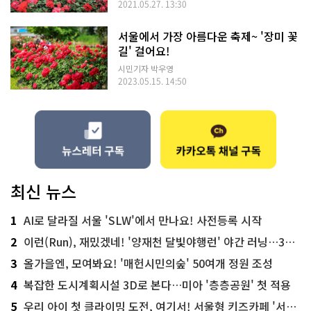
2021.05.27. 13:30
서울에서 가장 아름다운 축제~ '장미 꽃
길' 걸어요!
시민기자 박우영
2023.05.15. 14:50
최신 뉴스
1
AI로 달라질 서울 'SLW'에서 만나요! 사전등록 시작
2
이런(Run), 재밌겠네! '양재천 달빛야행런' 야간 러닝…300명 모집
3
올가을엔, 모여봐요! '매헌시민의숲' 50여개 정원 조성
4
복잡한 도시계획시설 3D로 본다…미아 '층층공원' 첫 적용
5
우리 아이 첫 클라이밍 도전, 여기서! 서울형 키즈카페 '서울가족플라자점'