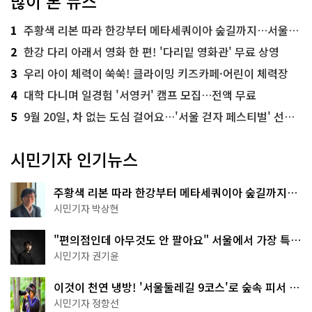
많이 본 뉴스
1
주황색 리본 따라 한강부터 메타세쿼이아 숲길까지…서울둘레길 15코스
2
한강 다리 아래서 영화 한 편! '다리밑 영화관' 무료 상영
3
우리 아이 체력이 쑥쑥! 클라이밍 키즈카페·어린이 체력장
4
대학 다니며 일경험 '서영커' 캠프 모집…전액 무료
5
9월 20일, 차 없는 도심 걸어요…'서울 걷자 페스티벌' 선착순 5천명
시민기자 인기뉴스
주황색 리본 따라 한강부터 메타세쿼이아 숲길까지…
서울둘레길 15코스
시민기자 박상현
"편의점인데 아무것도 안 팔아요" 서울에서 가장 특별
한 편의점의 정체
시민기자 권기윤
이것이 천연 냉방! '서울둘레길 9코스'로 숲속 피서 떠
나볼까
시민기자 정향선