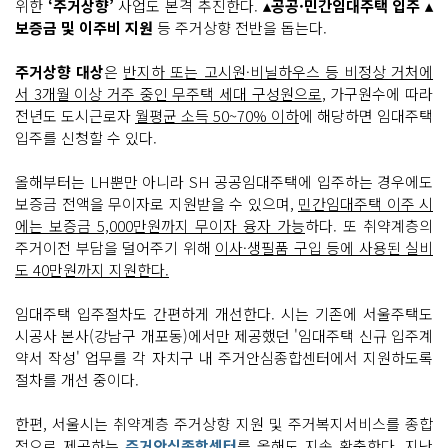
위한
‘주거상향’
사업도 본격 추진한다.
▴공공·민간임대주택 입주 ▴
보증금 및 이주비 지원
등 주거상향 전반을 돕는다.
주거상향 대상
은
반지하 또는 고시원·비닐하우스 등 비정상 거처에
서 3개월 이상 거주 중인 무주택 세대 구성원으로
, 가구원수에 따라
전년도 도시근로자
월평균 소득 50~70% 이하
에 해당하면 임대주택
입주를 신청할 수 있다.
올해부터는 LH뿐만 아니라 SH 공공임대주택에 입주하는 경우에도
보증금 전액을 무이자로 지원받을 수 있으며,
민간임대주택 이주 시
에는 보증금 5,000만원까지 무이자 융자 가능
하다. 또 취약계층의
주거이전 부담을 덜어주기 위해
이사·생필품 구입 등에 사용된 실비
도 40만원까지 지원한다.
임대주택 입주절차도 간편하게 개선한다. 시는 기존에 서울주택도
시공사 본사(강남구 개포동)에서만 제공했던 '임대주택 신규 입주계
약서 작성' 업무를 각 자치구 내 주거안심종합센터에서 지원하도록
절차를 개선 중이다.
한편, 서울시는 취약계층 주거상향 지원 및 주거복지서비스를 종합
적으로 제공하는
주거안심종합센터
를 올해도 지속 확충한다. 지난