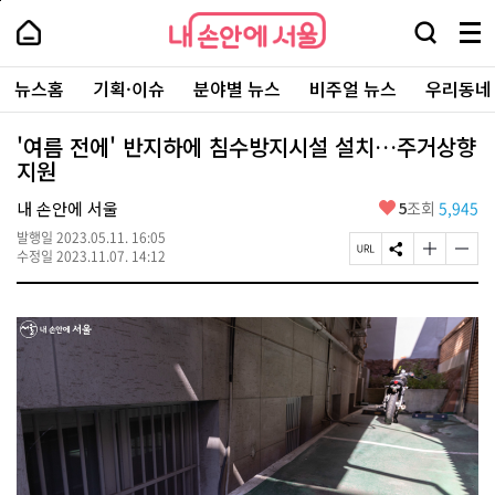
본
페
내
문
이
내
손
검
메
바
지
손
안
색
뉴
로
상
안
주
에
창
전
가
단
에
뉴스홈
기획·이슈
분야별 뉴스
비주얼 뉴스
우리동네
요
서
열
체
기
으
서
서
울
기
보
로
울
비
기
이
-
'여름 전에' 반지하에 침수방지시설 설치…주거상향
스
동
서
지원
바
울
로
시
가
좋
내 손안에 서울
5
조회
5,945
대
기
아
표
발행일
2023.05.11. 16:05
요
소
페
S
글
글
수정일
2023.11.07. 14:12
통
이
N
자
자
포
지
S
크
크
털
U
공
기
기
R
유
크
작
L
하
게
게
복
기
변
변
사
경
경
하
하
기
기