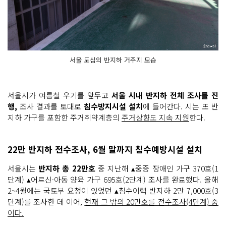
서울 도심의 반지하 거주지 모습
서울시가 여름철 우기를 앞두고
서울 시내 반지하 전체 조사를 진
행,
조사 결과를 토대로
침수방지시설 설치
에 들어간다. 시는 또 반
지하 가구를 포함한 주거취약계층의
주거상향도 지속 지원
한다.
22만 반지하 전수조사, 6월 말까지 침수예방시설 설치
서울시는
반지하 총 22만호
중 지난해 ▴중증 장애인 가구 370호(1
단계) ▴어르신·아동 양육 가구 695호(2단계) 조사를 완료했다. 올해
2~4월에는 국토부 요청이 있었던 ▴침수이력 반지하 2만 7,000호(3
단계)를 조사한 데 이어,
현재 그 밖의 20만호를 전수조사(4단계) 중
이다.