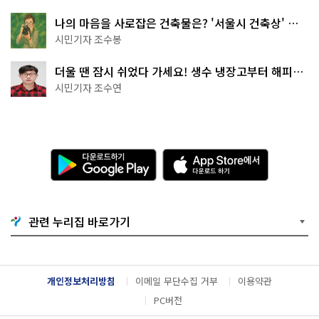
나의 마음을 사로잡은 건축물은? '서울시 건축상' 수
상작 공개!
시민기자 조수봉
더울 땐 잠시 쉬었다 가세요! 생수 냉장고부터 해피소
·무더위쉼터까지
시민기자 조수연
다
A
운
p
로
p
드
S
하
t
기
o
관련 누리집 바로가기
G
r
o
e
o
에
g
서
l
다
개인정보처리방침
이메일 무단수집 거부
이용약관
e
운
P
로
PC버전
l
드