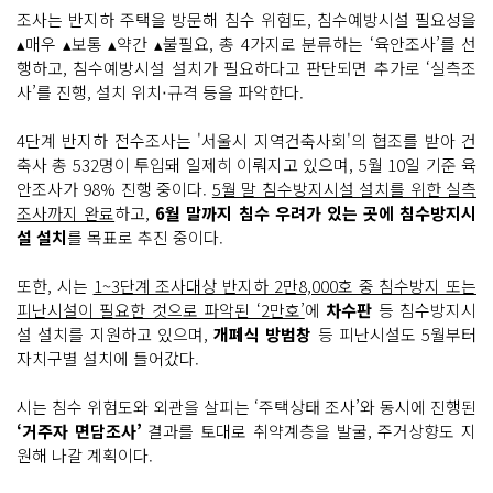
조사는 반지하 주택을 방문해 침수 위험도, 침수예방시설 필요성을
▴매우 ▴보통 ▴약간 ▴불필요, 총 4가지로 분류하는 ‘육안조사’를 선
행하고, 침수예방시설 설치가 필요하다고 판단되면 추가로 ‘실측조
사’를 진행, 설치 위치‧규격 등을 파악한다.
4단계 반지하 전수조사는 '서울시 지역건축사회'의 협조를 받아 건
축사 총 532명이 투입돼 일제히 이뤄지고 있으며, 5월 10일 기준 육
안조사가 98% 진행 중이다.
5월 말 침수방지시설 설치를 위한 실측
조사까지 완료
하고,
6월 말까지 침수 우려가 있는 곳에 침수방지시
설 설치
를 목표로 추진 중이다.
또한, 시는
1~3단계 조사대상 반지하 2만8,000호 중 침수방지 또는
피난시설이 필요한 것으로 파악된 ‘2만호’
에
차수판
등 침수방지시
설 설치를 지원하고 있으며,
개폐식 방범창
등 피난시설도 5월부터
자치구별 설치에 들어갔다.
시는 침수 위험도와 외관을 살피는 ‘주택상태 조사’와 동시에 진행된
‘거주자 면담조사’
결과를 토대로 취약계층을 발굴, 주거상향도 지
원해 나갈 계획이다.